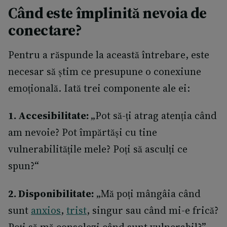
Când este împlinită nevoia de
conectare?
Pentru a răspunde la această întrebare, este
necesar să știm ce presupune o conexiune
emoțională. Iată trei componente ale ei:
1. Accesibilitate:
„Pot să-ți atrag atenția când
am nevoie? Pot împărtăși cu tine
vulnerabilitățile mele? Poți să asculți ce
spun?“
2. Disponibilitate:
„Mă poți mângâia când
sunt
anxios
,
trist
, singur sau când mi-e frică?