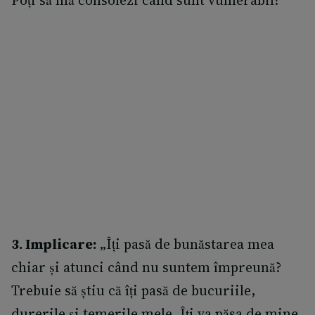
Poți să mă consolezi când sunt vulnerabil?”
3. Implicare:
„Îți pasă de bunăstarea mea
chiar și atunci când nu suntem împreună?
Trebuie să știu că îți pasă de bucuriile,
durerile și temerile mele. Îți va păsa de mine