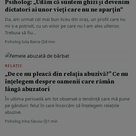
Psiholog: „Uităm că suntem ghizi și devenim
dictatori ai unor vieți care nu ne aparțin“
Da, am urmat cel mai bun liceu din oraș, un profil care nu
mi s-a potrivit, cu un viitor pe care nu l-am ales ulterior.
Trebuia să fiu…
Psiholog Iulia Barca
·
8 min
RELAȚII
„De ce nu pleacă din relația abuzivă?” Ce nu
înțelegem despre oamenii care rămân
lângă abuzatori
În ultima perioadă am tot observat o tendință care mă pune
pe gânduri: felul în care încercăm să înțelegem relațiile
abuzive.
Psiholog Irina Săcuiu
·
1 min