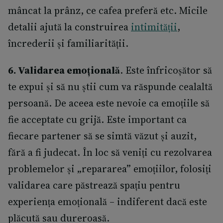
mâncat la prânz, ce cafea preferă etc. Micile
detalii ajută la construirea
intimității
,
încrederii și familiarității.
6. Validarea emoțională
. Este înfricoșător să
te expui și să nu știi cum va răspunde cealaltă
persoană. De aceea este nevoie ca emoțiile să
fie acceptate cu grijă. Este important ca
fiecare partener să se simtă văzut și auzit,
fără a fi judecat. În loc să veniți cu rezolvarea
problemelor și „repararea” emoțiilor, folosiți
validarea care păstrează spațiu pentru
experiența emoțională – indiferent dacă este
plăcută sau dureroasă.