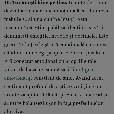
10. Te cunoști bine pe tine.
Înainte de a putea
dezvolta o conexiune emoțională cu altcineva,
trebuie să ai una cu tine însuți. Asta
înseamnă că ești capabil să identifici și să-ți
denumești emoțiile, nevoile și dorințele. Este
greu să simți o legătură emoțională cu cineva
când nu-ți înțelegi propriile emoții și valori.
A fi conectat emoțional cu propriile tale
valori de bază înseamnă să fii
inteligent
emoțional
și conștient de sine. Având acest
sentiment profund de a ști ce vrei și ce nu
vrei te va ajuta să rămâi prezent și ancorat și
să nu te balansezi ușor în fața preferințelor
altcuiva.