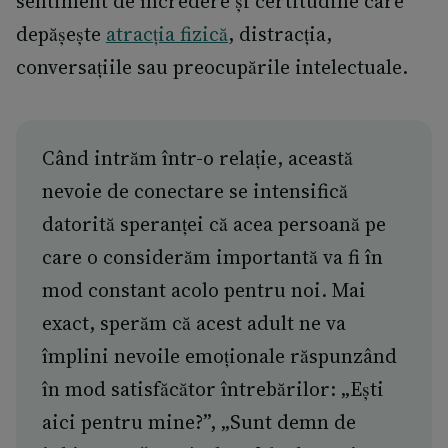
sentiment de încredere și certitudine care
depășește
atracția fizică
, distracția,
conversațiile sau preocupările intelectuale.
Când intrăm într-o relație, această
nevoie de conectare se intensifică
datorită speranței că acea persoană pe
care o considerăm importantă va fi în
mod constant acolo pentru noi. Mai
exact, sperăm că acest adult ne va
împlini nevoile emoționale răspunzând
în mod satisfăcător întrebărilor: „Ești
aici pentru mine?”, „Sunt demn de