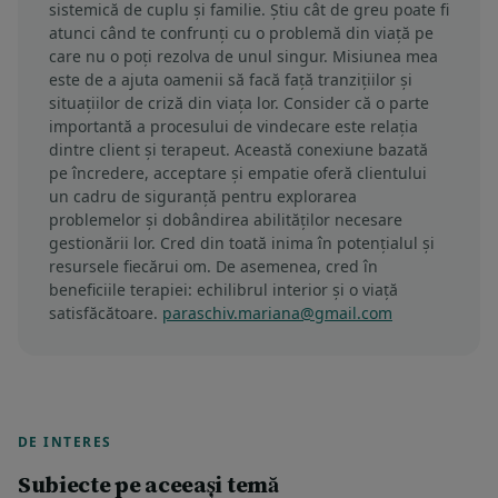
sistemică de cuplu și familie. Știu cât de greu poate fi
atunci când te confrunți cu o problemă din viață pe
care nu o poți rezolva de unul singur. Misiunea mea
este de a ajuta oamenii să facă față tranzițiilor și
situațiilor de criză din viața lor. Consider că o parte
importantă a procesului de vindecare este relația
dintre client și terapeut. Această conexiune bazată
pe încredere, acceptare și empatie oferă clientului
un cadru de siguranță pentru explorarea
problemelor și dobândirea abilităților necesare
gestionării lor. Cred din toată inima în potențialul și
resursele fiecărui om. De asemenea, cred în
beneficiile terapiei: echilibrul interior și o viață
satisfăcătoare.
paraschiv.mariana@gmail.com
DE INTERES
Subiecte pe aceeași temă