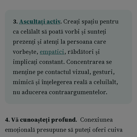
3.
Ascultați activ
.
Creați spațiu pentru
ca celălalt să poată vorbi și sunteți
prezenți și atenți la persoana care
vorbește,
empatici
, răbdători și
implicați constant. Concentrarea se
menține pe contactul vizual, gesturi,
mimică și înțelegerea reală a celuilalt,
nu aducerea contraargumentelor.
4. Vă cunoașteți profund.
Conexiunea
emoțională presupune să puteți oferi cuiva