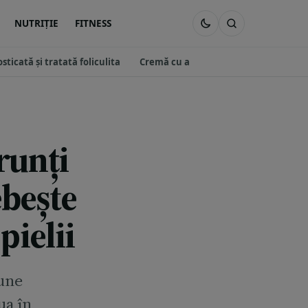
NUTRIȚIE
FITNESS
ticată și tratată foliculita
Cremă cu antibiotic pentru foliculită
runți
ebește
 pielii
iune
ua în