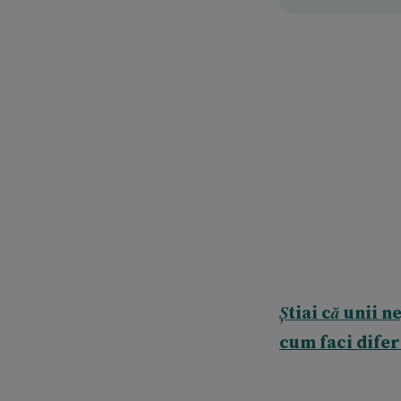
Știai că unii n
cum faci difer