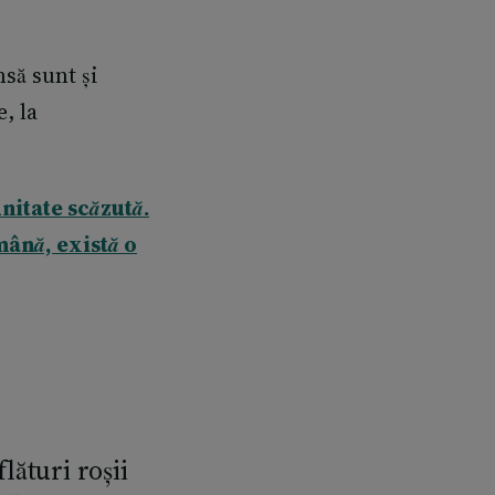
nsă sunt și
, la
nitate scăzută.
ână, există o
lături roșii