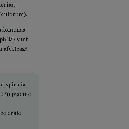
terian,
iculorum).
seudomonas
phila) sunt
iu afectează
ranspirația
au în piscine
ce orale