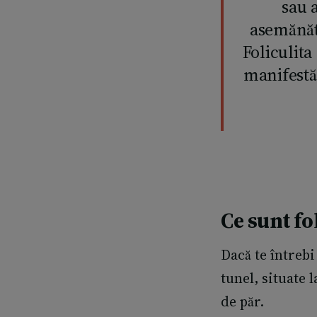
sau 
asemănăt
Foliculita
manifestă
Ce sunt fol
Dacă te întrebi
tunel, situate 
de păr.