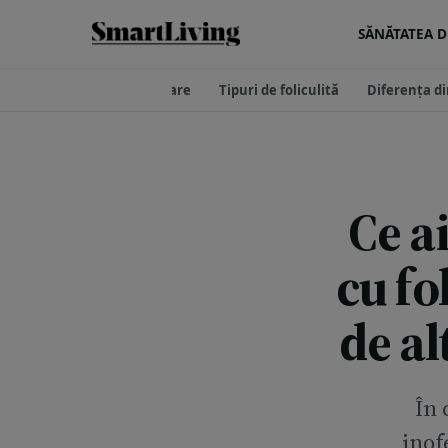
SĂNĂTATEA DE
ita inghinală și de pe picioare
Tipuri de foliculită
Diferența din
Ce a
cu fo
de alt
În 
inof