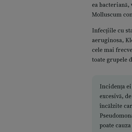
ea bacteriană, 
Molluscum cont
Infecțiile cu 
aeruginosa, Kl
cele mai frecve
toate grupele d
Incidența ei
excesivă, de
încălzite ca
Pseudomonas
poate cauza 