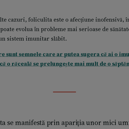
te cazuri, foliculita este o afecțiune inofensivă, î
e poate evolua în probleme mai serioase de sănătate
un sistem imunitar slăbit.
are sunt semnele care ar putea sugera că ai o imu
ă o răceală se prelungește mai mult de o săptăm
ita se manifestă prin apariția unor mici umf