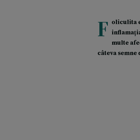
F
oliculita
inflamați
multe afe
câteva semne d