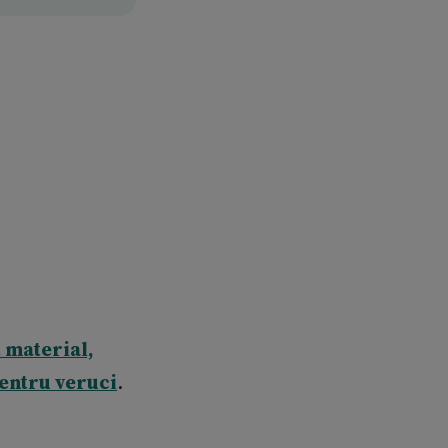
t material,
pentru veruci
.