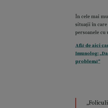
În cele mai mul
situații în car
persoanele cu 
Află de aici c
Imunolog: „Dac
problemă“
„Folicul