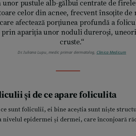
a unor pustule alb-gălbui centrate de firele
oare celor din acnee, frecvent însoțite d
 care afectează porțiunea profundă a folicul
 prin apariția unor noduli dureroși, uneori
cruste.“
Dr. Iuliana Lupu, medic primar dermatolog,
Clinica Medicum
iculii și
de ce apare foliculita
 ce sunt foliculii, ei bine aceștia sunt niște struc
la nivelul epidermei și dermei, care înconjoară ră