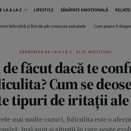
 LA A LA Z
LIFESTYLE
SĂNĂTATE EMOȚIONALĂ
RELAȚII
tre foliculită și fire de păr crescute sub piele
Cum poate fi diagnos
SĂNĂTATEA DE LA A LA Z · ALTE AFECTIUNI
i de făcut dacă te conf
liculita? Cum se deos
e tipuri de iritații ale
cele mai multe cazuri, foliculita este o afecț
ensivă, însă sunt și situații în care poate evol