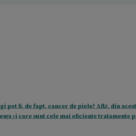
egi pot fi, de fapt, cancer de piele? Află, din aces
ența și care sunt cele mai eficiente tratamente 