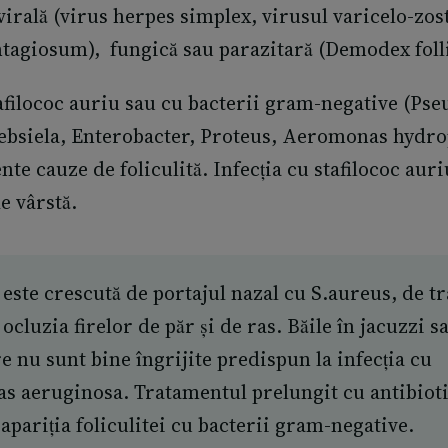
virală (virus herpes simplex, virusul varicelo-zos
agiosum), fungică sau parazitară (Demodex foll
stafilococ auriu sau cu bacterii gram-negative (P
ebsiela, Enterobacter, Proteus, Aeromonas hydro
nte cauze de foliculită. Infecția cu stafilococ aur
e vârstă.
 este crescută de portajul nazal cu S.aureus, de t
 ocluzia firelor de păr și de ras. Băile în jacuzzi s
re nu sunt bine îngrijite predispun la infecția cu
 aeruginosa. Tratamentul prelungit cu antibioti
apariția foliculitei cu bacterii gram-negative.