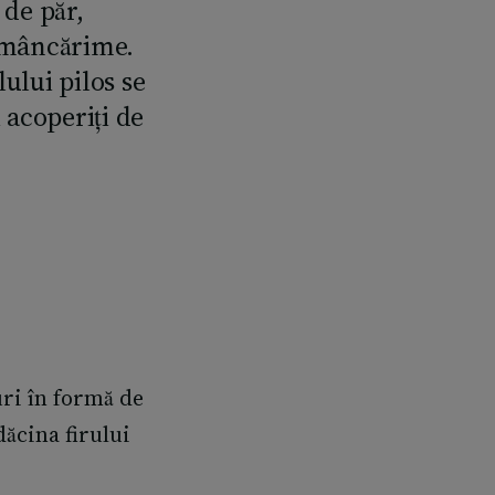
 de păr,
e mâncărime.
ului pilos se
 acoperiți de
turi în formă de
dăcina firului