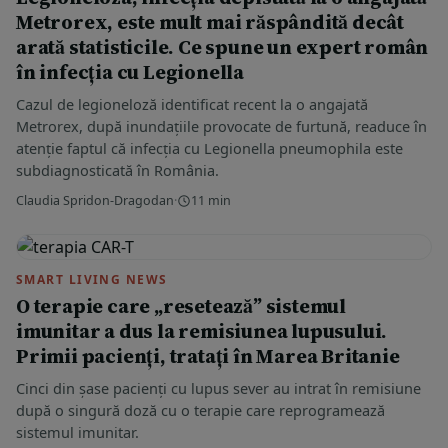
Metrorex, este mult mai răspândită decât
arată statisticile. Ce spune un expert român
în infecția cu Legionella
Cazul de legioneloză identificat recent la o angajată
Metrorex, după inundațiile provocate de furtună, readuce în
atenție faptul că infecția cu Legionella pneumophila este
subdiagnosticată în România.
Claudia Spridon-Dragodan
·
11 min
SMART LIVING NEWS
O terapie care „resetează” sistemul
imunitar a dus la remisiunea lupusului.
Primii pacienți, tratați în Marea Britanie
Cinci din șase pacienți cu lupus sever au intrat în remisiune
după o singură doză cu o terapie care reprogramează
sistemul imunitar.