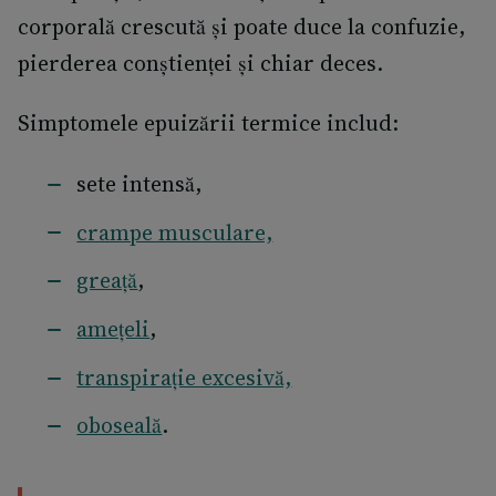
corporală crescută și poate duce la confuzie,
pierderea conștienței și chiar deces.
Simptomele epuizării termice includ:
sete intensă,
crampe musculare,
greaţă
,
amețeli
,
transpirație excesivă,
oboseală
.