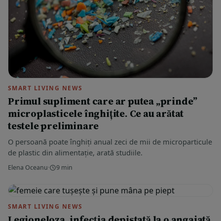
SMART LIVING NEWS
Primul supliment care ar putea „prinde”
microplasticele înghițite. Ce au arătat
testele preliminare
O persoană poate înghiți anual zeci de mii de microparticule
de plastic din alimentație, arată studiile.
Elena Oceanu
·
9 min
SMART LIVING NEWS
Legioneloza, infecția depistată la o angajată