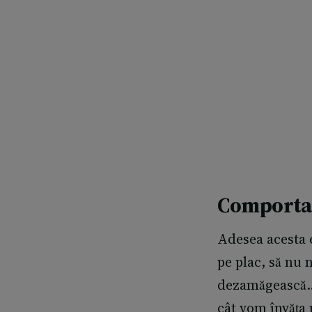
Comportam
Adesea acesta 
pe plac, să nu 
dezamăgească… 
cât vom învăța