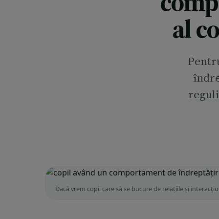
compo
al c
Pentr
îndre
reguli
Dacă vrem copii care să se bucure de relațiile și interacț