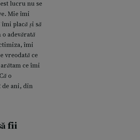
cest lucru nu se
ve. Mie îmi
 îmi placă și să
a o adevărată
ctimiza, îmi
be vreodată ce
 arătam ce îmi
 Că o
 de ani, din
ă fii