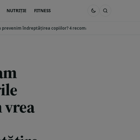
NUTRIȚIE
FITNESS
 prevenim îndreptățirea copiilor? 4 recomandări
iam
ile
m vrea