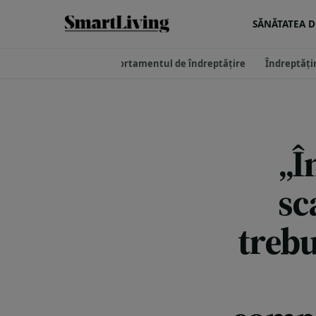
SĂNĂTATEA DE
Comportamentul de îndreptățire
Îndreptățir
„Î
sc
trebu