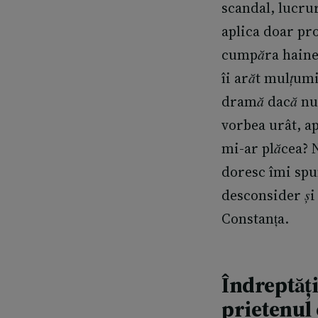
scandal, lucrur
aplica doar pr
cumpăra haine ș
îi arăt mulțum
dramă dacă nu 
vorbea urât, a
mi-ar plăcea? 
doresc îmi spun
desconsider și 
Constanța.
Îndreptăți
prietenul 