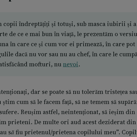
copii îndreptățiți și totuși, sub masca iubirii și a
arte de ce e mai bun în viață, le prezentăm o versi
, una în care ce și cum vor ei primează, în care pot
gulile dacă nu vor sau nu au chef, în care le cum
satisfăcând mofturi, nu
nevoi
.
enționați, dar se poate să nu tolerăm tristețea sa
u știm cum să le facem față, să ne temem să supăr
ă sufere. Reușim astfel, neintenționat, să ieșim din
i fim prieteni. De multe ori aud acest deziderat din
au să fiu prietenul/prietena copilului meu
”. Copi