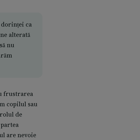
 dorinței ca
une alterată
 să nu
părăm
u frustrarea
ăm copilul sau
 rolul de
 partea
lul are nevoie