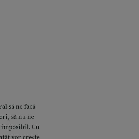
ral să ne facă
eri
, să nu ne
 imposibil. Cu
atât vor crește