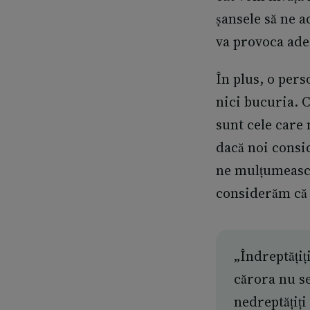
șansele să ne 
va provoca ad
În plus, o per
nici bucuria. C
sunt cele care
dacă noi consid
ne mulțumească
considerăm că 
„Îndreptățiț
cărora nu se
nedreptățiți