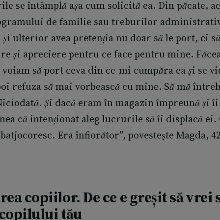
ile se întâmplă așa cum solicită ea. Din păcate, a
ogramului de familie sau treburilor administrati
i ulterior avea pretenția nu doar să le port, ci să
ire și apreciere pentru ce face pentru mine. Făce
voiam să port ceva din ce-mi cumpăra ea și se vi
poi refuza să mai vorbească cu mine. Să mă între
Niciodată. Și dacă eram în magazin împreună și îi
ea că intenționat aleg lucrurile să îi displacă ei.
batjocoresc. Era înfiorător
”, povestește Magda, 42
rea copiilor
. De ce e greșit să vrei s
copilului tău