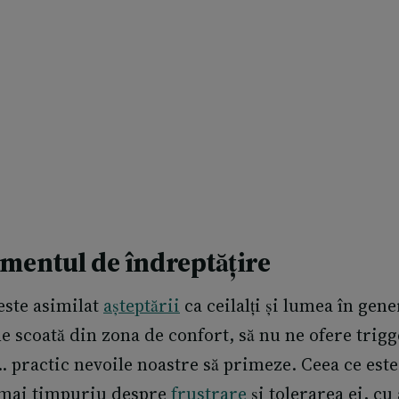
entul de îndreptățire
este asimilat
așteptării
ca ceilalți și lumea în gene
ne scoată din zona de confort, să nu ne ofere
trigg
practic nevoile noastre să primeze. Ceea ce este
 mai timpuriu despre
frustrare
și tolerarea ei, cu 