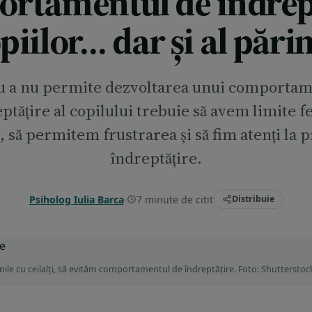
rtamentul de îndrep
opiilor… dar și al părin
u a nu permite dezvoltarea unui comportam
ptățire al copilului trebuie să avem limite 
, să permitem frustrarea și să fim atenți la 
îndreptățire.
Psiholog Iulia Barca
·
7 minute de citit
Distribuie
iunile cu ceilalți, să evităm comportamentul de îndreptățire. Foto: Shutterstoc