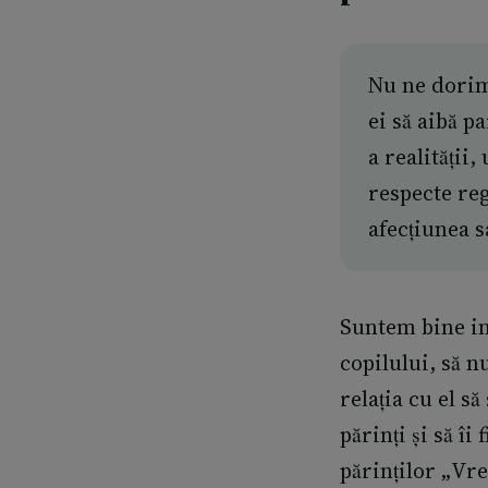
Nu ne dorim 
ei să aibă p
a realității
respecte re
afecțiunea 
Suntem bine int
copilului, să n
relația cu el s
părinți și să î
părinților „
Vre