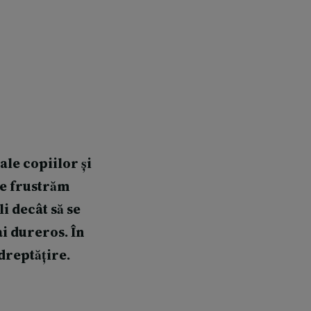
le copiilor și
ne frustrăm
li decât să se
i dureros. În
dreptățire.