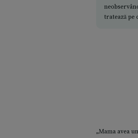
neobservând 
tratează pe c
„
Mama avea un 