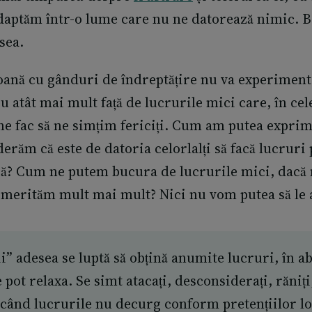
adaptăm într-o lume care nu ne datorează nimic. 
esea.
soană cu gânduri de îndreptățire nu va experimen
u atât mai mult față de lucrurile mici care, în ce
 ne fac să ne simțim fericiți. Cum am putea exprim
erăm că este de datoria celorlalți să facă lucruri 
? Cum ne putem bucura de lucrurile mici, dacă 
merităm mult mai mult? Nici nu vom putea să le
ii” adesea se luptă să obțină anumite lucruri, în a
 pot relaxa. Se simt atacați, desconsiderați, răniț
 când lucrurile nu decurg conform pretențiilor lo