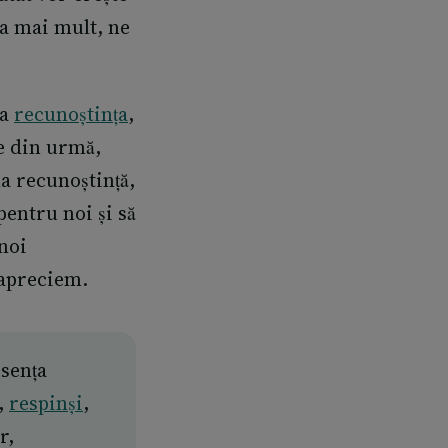
Ba mai mult, ne
ta
recunoștința
,
le din urmă,
a recunoștință,
pentru noi și să
noi
 apreciem.
bsența
i,
respinși
,
r,