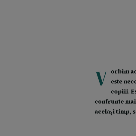
V
orbim ad
este nec
copiii. E
confrunte mai 
același timp, 