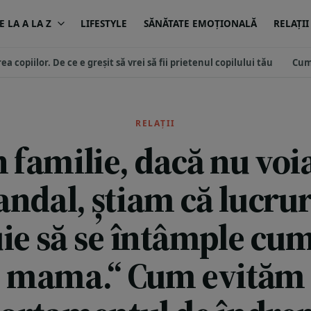
 LA A LA Z
LIFESTYLE
SĂNĂTATE EMOȚIONALĂ
RELAȚII
ea copiilor. De ce e greșit să vrei să fii prietenul copilului tău
Cum
RELAȚII
n familie, dacă nu vo
andal, știam că lucrur
ie să se întâmple cu
mama.“ Cum evităm