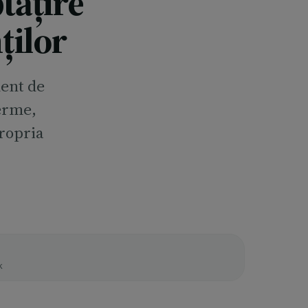
tățire
ților
ent de
ferme,
propria
k