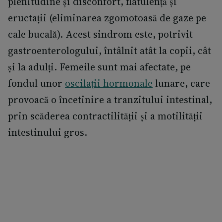
plenitudine și disconfort, flatulență și
eructații (eliminarea zgomotoasă de gaze pe
cale bucală). Acest sindrom este, potrivit
gastroenterologului, întâlnit atât la copii, cât
și la adulți. Femeile sunt mai afectate, pe
fondul unor
oscilații hormonale
lunare, care
provoacă o încetinire a tranzitului intestinal,
prin scăderea contractilității și a motilității
intestinului gros.