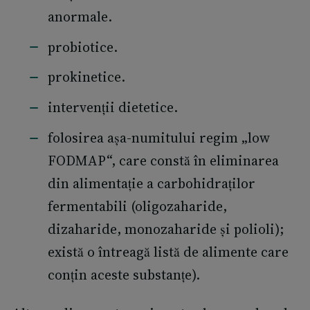
anormale.
probiotice.
prokinetice.
intervenții dietetice.
folosirea așa-numitului regim „low
FODMAP“, care constă în eliminarea
din alimentație a carbohidraților
fermentabili (oligozaharide,
dizaharide, monozaharide și polioli);
există o întreagă listă de alimente care
conțin aceste substanțe).