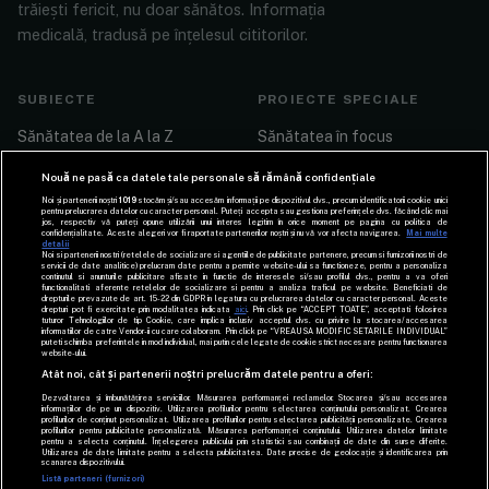
trăiești fericit, nu doar sănătos. Informația
medicală, tradusă pe înțelesul cititorilor.
SUBIECTE
PROIECTE SPECIALE
Sănătatea de la A la Z
Sănătatea în focus
Sănătate emoțională
Pacientul și medicul lui
Nouă ne pasă ca datele tale personale să rămână confidențiale
Noi și partenerii noștri
1019
stocăm și/sau accesăm informații pe dispozitivul dvs., precum identificatorii cookie unici
Nutriție
Viața după cancer
pentru prelucrarea datelor cu caracter personal. Puteți accepta sau gestiona preferințele dvs. făcând clic mai
jos, respectiv vă puteți opune utilizării unui interes legitim în orice moment pe pagina cu politica de
confidențialitate. Aceste alegeri vor fi raportate partenerilor noștri și nu vă vor afecta navigarea.
Mai multe
detalii
Fitness
Să învingem depresia
Noi si partenerii nostri (retelele de socializare si agentiile de publicitate partenere, precum si furnizorii nostri de
servicii de date analitice) prelucram date pentru a permite website-ului sa functioneze, pentru a personaliza
continutul si anunturile publicitare afisate in functie de interesele si/sau profilul dvs., pentru a va oferi
Relații
functionalitati aferente retelelor de socializare si pentru a analiza traficul pe website. Beneficiati de
drepturile prevazute de art. 15-22 din GDPR in legatura cu prelucrarea datelor cu caracter personal. Aceste
drepturi pot fi exercitate prin modalitatea indicata
aici
. Prin click pe “ACCEPT TOATE”, acceptati folosirea
tuturor Tehnologiilor de tip Cookie, care implica inclusiv acceptul dvs. cu privire la stocarea/accesarea
DESPRE
informatiilor de catre Vendor-ii cu care colaboram. Prin click pe “VREAU SA MODIFIC SETARILE INDIVIDUAL”
puteti schimba preferintele in mod individual, mai putin cele legate de cookie strict necesare pentru functionarea
website-ului.
Echipa SmartLiving
Atât noi, cât și partenerii noștri prelucrăm datele pentru a oferi:
Dezvoltarea și îmbunătățirea serviciilor. Măsurarea performanței reclamelor. Stocarea și/sau accesarea
Contact
informațiilor de pe un dispozitiv. Utilizarea profilurilor pentru selectarea conținutului personalizat. Crearea
profilurilor de conținut personalizat. Utilizarea profilurilor pentru selectarea publicității personalizate. Crearea
profilurilor pentru publicitate personalizată. Măsurarea performanței conținutului. Utilizarea datelor limitate
pentru a selecta conținutul. Înțelegerea publicului prin statistici sau combinații de date din surse diferite.
Utilizarea de date limitate pentru a selecta publicitatea. Date precise de geolocație și identificarea prin
scanarea dispozitivului.
Listă parteneri (furnizori)