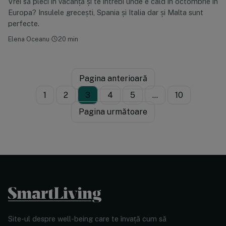
Vrei să pleci în vacanță și te întrebi unde e cald în octombrie în
Europa? Insulele grecești, Spania și Italia dar și Malta sunt
perfecte.
Elena Oceanu
·
20 min
Pagina anterioară
1
2
3
4
5
…
10
Pagina următoare
Site-ul despre well-being care te învață cum să