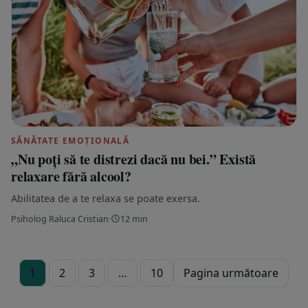
SĂNĂTATE EMOȚIONALĂ
„Nu poți să te distrezi dacă nu bei.” Există
relaxare fără alcool?
Abilitatea de a te relaxa se poate exersa.
Psiholog Raluca Cristian
·
12 min
1
2
3
…
10
Pagina următoare