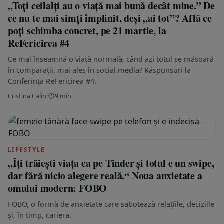
„Toți ceilalți au o viață mai bună decât mine.” De
ce nu te mai simți împlinit, deși „ai tot”? Află ce
poți schimba concret, pe 21 martie, la
ReFericirea #4
Ce mai înseamnă o viață normală, când azi totul se măsoară
în comparații, mai ales în social media? Răspunsuri la
Conferința ReFericirea #4.
Cristina Călin
·
9 min
LIFESTYLE
„Îți trăiești viața ca pe Tinder și totul e un swipe,
dar fără nicio alegere reală.“ Noua anxietate a
omului modern: FOBO
FOBO, o formă de anxietate care sabotează relațiile, deciziile
și, în timp, cariera.