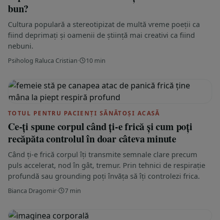
bun?
Cultura populară a stereotipizat de multă vreme poeții ca
fiind deprimați și oamenii de știință mai creativi ca fiind
nebuni.
Psiholog Raluca Cristian
·
10 min
TOTUL PENTRU PACIENȚI SĂNĂTOȘI ACASĂ
Ce-ți spune corpul când ți-e frică și cum poți
recăpăta controlul în doar câteva minute
Când ți-e frică corpul îți transmite semnale clare precum
puls accelerat, nod în gât, tremur. Prin tehnici de respirație
profundă sau grounding poți învăța să îți controlezi frica.
Bianca Dragomir
·
7 min