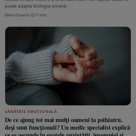
poate adapta biologia umană.
Elena Oceanu
·
11 min
SĂNĂTATE EMOȚIONALĂ
De ce ajung tot mai mulți oameni la psihiatru,
deși sunt funcționali? Un medic specialist explică
ce se ascunde în spatele anxietății, insomniei și