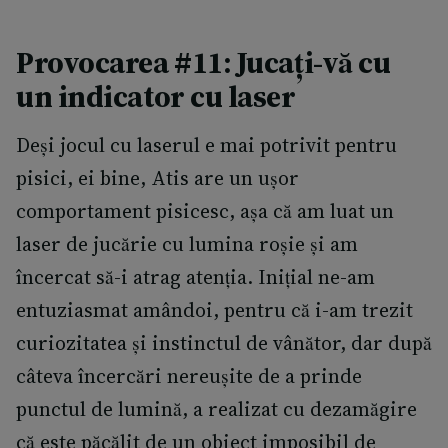
Provocarea #11: Jucați-vă cu
un indicator cu laser
Deși jocul cu laserul e mai potrivit pentru
pisici, ei bine, Atis are un ușor
comportament pisicesc, așa că am luat un
laser de jucărie cu lumina roșie și am
încercat să-i atrag atenția. Inițial ne-am
entuziasmat amândoi, pentru că i-am trezit
curiozitatea și instinctul de vânător, dar după
câteva încercări nereușite de a prinde
punctul de lumină, a realizat cu dezamăgire
că este păcălit de un obiect imposibil de