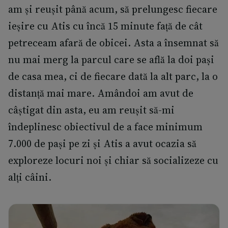
am și reușit până acum, să prelungesc fiecare
ieșire cu Atis cu încă 15 minute față de cât
petreceam afară de obicei. Asta a însemnat să
nu mai merg la parcul care se află la doi pași
de casa mea, ci de fiecare dată la alt parc, la o
distanță mai mare. Amândoi am avut de
câștigat din asta, eu am reușit să-mi
îndeplinesc obiectivul de a face minimum
7.000 de pași pe zi și Atis a avut ocazia să
exploreze locuri noi și chiar să socializeze cu
alți câini.