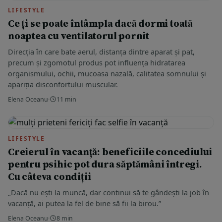
LIFESTYLE
Ce ți se poate întâmpla dacă dormi toată
noaptea cu ventilatorul pornit
Direcția în care bate aerul, distanța dintre aparat și pat,
precum și zgomotul produs pot influența hidratarea
organismului, ochii, mucoasa nazală, calitatea somnului și
apariția disconfortului muscular.
Elena Oceanu
·
11 min
LIFESTYLE
Creierul în vacanță: beneficiile concediului
pentru psihic pot dura săptămâni întregi.
Cu câteva condiții
„Dacă nu ești la muncă, dar continui să te gândești la job în
vacanță, ai putea la fel de bine să fii la birou.”
Elena Oceanu
·
8 min