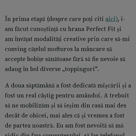
În prima etapă (despre care poți citi
aici)
, i-
am făcut cunoștință cu hrana Perfect Fit și
am învățat modalități creative prin care să-mi
conving cățelul mofturos la mâncare să
accepte bobițe sănătoase fără să fie nevoie să
adaug în bol diverse „toppinguri“.
A doua săptămână a fost dedicată mișcării și a
fost un real câștig pentru amândoi. A trebuit
să ne mobilizăm și să ieșim din casă mai des
decât de obicei, mai ales că și vremea a fost
de partea noastră. Eu am fost nevoită să mă
ridic din fața computerului, să las telefonul