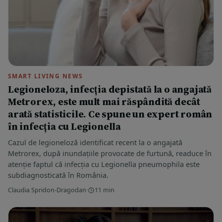
SMART LIVING NEWS
Legioneloza, infecția depistată la o angajată
Metrorex, este mult mai răspândită decât
arată statisticile. Ce spune un expert român
în infecția cu Legionella
Cazul de legioneloză identificat recent la o angajată
Metrorex, după inundațiile provocate de furtună, readuce în
atenție faptul că infecția cu Legionella pneumophila este
subdiagnosticată în România.
Claudia Spridon-Dragodan
·
11 min