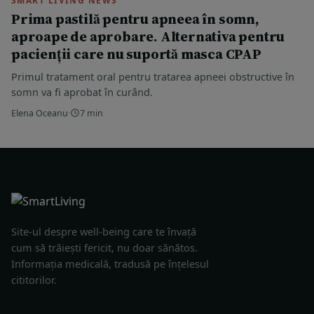
SMART LIVING NEWS
Prima pastilă pentru apneea în somn,
aproape de aprobare. Alternativa pentru
pacienții care nu suportă masca CPAP
Primul tratament oral pentru tratarea apneei obstructive în
somn va fi aprobat în curând.
Elena Oceanu
·
7 min
Site-ul despre well-being care te învață
cum să trăiești fericit, nu doar sănătos.
Informația medicală, tradusă pe înțelesul
cititorilor.