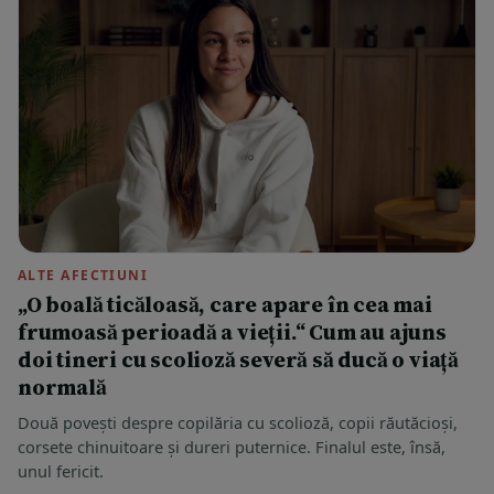
ALTE AFECTIUNI
„O boală ticăloasă, care apare în cea mai
frumoasă perioadă a vieții.“ Cum au ajuns
doi tineri cu scolioză severă să ducă o viață
normală
Două povești despre copilăria cu scolioză, copii răutăcioși,
corsete chinuitoare și dureri puternice. Finalul este, însă,
unul fericit.