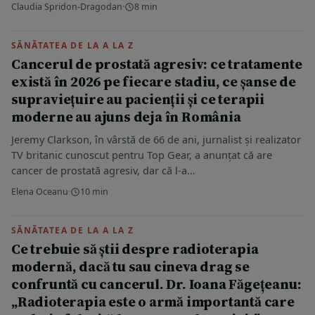
Claudia Spridon-Dragodan
·
8 min
SĂNĂTATEA DE LA A LA Z
Cancerul de prostată agresiv: ce tratamente
există în 2026 pe fiecare stadiu, ce șanse de
supraviețuire au pacienții și ce terapii
moderne au ajuns deja în România
Jeremy Clarkson, în vârstă de 66 de ani, jurnalist și realizator
TV britanic cunoscut pentru Top Gear, a anunțat că are
cancer de prostată agresiv, dar că l-a…
Elena Oceanu
·
10 min
SĂNĂTATEA DE LA A LA Z
Ce trebuie să știi despre radioterapia
modernă, dacă tu sau cineva drag se
confruntă cu cancerul. Dr. Ioana Făgețeanu:
„Radioterapia este o armă importantă care