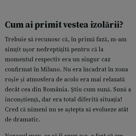
Cum ai primit vestea izolării?
Trebuie să recunosc că, în primă fază, m-am
simțit ușor nedreptățită pentru că la
momentul respectiv era un singur caz
confirmat în Milano. Nu era încadrat în zona
roșie și atmosfera de acolo era mai relaxată
decât cea din România. Știu cum sună. Sună a
inconștiență, dar era total diferită situația!
Cred că nimeni nu se aștepta să evolueze atât
de dramatic.
Norocul meu, ca să îi spun așa, a fost că am