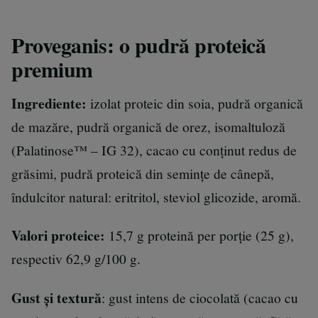
Proveganis: o pudră proteică
premium
Ingrediente:
izolat proteic din soia, pudră organică
de mazăre, pudră organică de orez, isomaltuloză
(Palatinose™ – IG 32), cacao cu conținut redus de
grăsimi, pudră proteică din semințe de cânepă,
îndulcitor natural: eritritol, steviol glicozide, aromă.
Valori proteice:
15,7 g proteină per porție (25 g),
respectiv 62,9 g/100 g.
Gust și textură
: gust intens de ciocolată (cacao cu