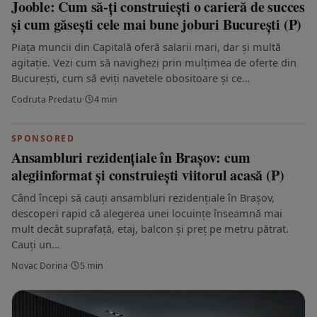
Jooble: Cum să-ți construiești o carieră de succes
și cum găsești cele mai bune joburi București (P)
Piața muncii din Capitală oferă salarii mari, dar și multă
agitație. Vezi cum să navighezi prin mulțimea de oferte din
București, cum să eviți navetele obositoare și ce…
Codruta Predatu
·
4 min
SPONSORED
Ansambluri rezidențiale în Brașov: cum
alegiinformat și construiești viitorul acasă (P)
Când începi să cauți ansambluri rezidențiale în Brașov,
descoperi rapid că alegerea unei locuințe înseamnă mai
mult decât suprafață, etaj, balcon și preț pe metru pătrat.
Cauți un…
Novac Dorina
·
5 min