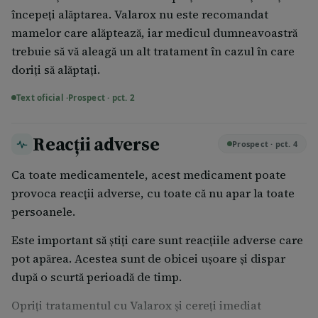
medicament numit acid fusidic (pentru infecție
începeţi alăptarea. Valarox nu este recomandat
bacteriană) pe cale orală sau în injecții. Asocierea
mamelor care alăptează, iar medicul dumneavoastră
de acid fusidic și Valarox poate duce la probleme
trebuie să vă aleagă un alt tratament în cazul în care
severe la nivelul mușchilor (rabdomioliză).
doriţi să alăptaţi.
dacă ați avut vreodată o erupție cutanată severă
sau descuamare a pielii, apariție de vezicule și/sau
Text oficial ·
Prospect · pct. 2
afte la nivelul gurii după ce ați luat Valarox sau alte
medicamente similare.
Reacții adverse
Prospect · pct. 4
dacă aveți sau ați avut miastenie (o boală care
produce slăbiciune musculară generală, inclusiv,
Ca toate medicamentele, acest medicament poate
în unele cazuri, la nivelul mușchilor implicați în
provoca reacţii adverse, cu toate că nu apar la toate
respirație) sau miastenie oculară (o boală care
persoanele.
produce slăbiciune la nivelul mușchilor oculari),
Este important să ştiţi care sunt reacţiile adverse care
întrucât statinele pot uneori să agraveze boala sau
pot apărea. Acestea sunt de obicei uşoare şi dispar
să ducă la apariția miasteniei (vezi pct. 4).
după o scurtă perioadă de timp.
În cazul unui număr redus de persoane, statinele pot
Opriţi tratamentul cu Valarox şi cereţi imediat
afecta ficatul. Acest lucru se pune în evidenţă printr-