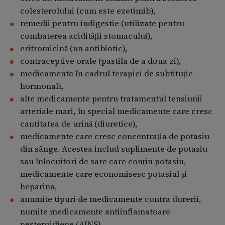
dacă aveţi insuficienţă respiratorie severă.
colesterolului (cum este ezetimib),
dacă sunteţi de origine asiatică (Japonia, China,
remedii pentru indigestie (utilizate pentru
Filipine, Vietnam, Coreea sau India). Medicul
combaterea acidităţii stomacului),
dumneavoastră trebuie să recomande doza de
eritromicină (un antibiotic),
începere a tratamentului cu Valarox potrivită
contraceptive orale (pastila de a doua zi),
pentru dumneavoastră.
medicamente în cadrul terapiei de subtituţie
dacă aveţi o îngustare a arterei ce alimentează
hormonală,
rinichii.
alte medicamente pentru tratamentul tensiunii
dacă aţi făcut recent un transplant de rinichi (aţi
arteriale mari, în special medicamente care cresc
primit un rinichi nou).
cantitatea de urină (diuretice),
dacă vă trataţi după un infarct miocardic sau
medicamente care cresc concentraţia de potasiu
pentru insuficienţă cardiacă, medicul
din sânge. Acestea includ suplimente de potasiu
dumneavoastră poate evalua funcţia rinichilor
sau înlocuitori de sare care conţin potasiu,
dumneavoastră.
medicamente care economisesc potasiul şi
dacă aveţi o afecţiune severă de inimă, alta decât
heparina,
insuficienţă cardiacă sau infarct miocardic.
anumite tipuri de medicamente contra durerii,
dacă în timpul tratamentului cu un alt medicament
numite medicamente antiinflamatoare
(inclusiv inhibitori ai ECA) aţi avut vreodată limba
nesteroidiene (AINS),