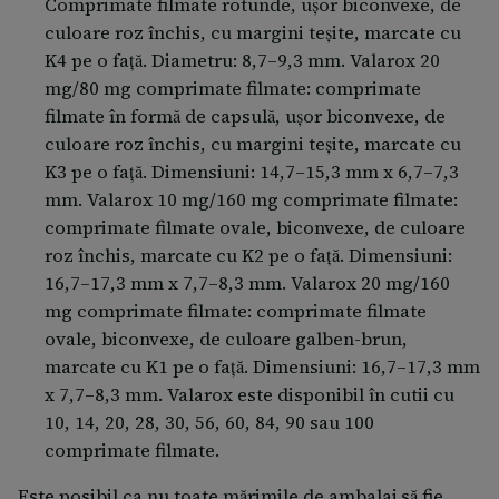
Comprimate filmate rotunde, ușor biconvexe, de
mai frecvente la copii şi adolescenţi, decât la adulţi.
culoare roz închis, cu margini teșite, marcate cu
Similar altor statine, numai un număr foarte scăzut de
K4 pe o faţă. Diametru: 8,7–9,3 mm. Valarox 20
persoane au dezvoltat efecte musculare nedorite,
mg/80 mg comprimate filmate: comprimate
care au ajuns să pună viaţa în pericol, în cadrul unei
filmate în formă de capsulă, ușor biconvexe, de
afecţiuni numite rabdomioliză.
culoare roz închis, cu margini teșite, marcate cu
K3 pe o faţă. Dimensiuni: 14,7–15,3 mm x 6,7–7,3
mm. Valarox 10 mg/160 mg comprimate filmate:
comprimate filmate ovale, biconvexe, de culoare
roz închis, marcate cu K2 pe o faţă. Dimensiuni:
16,7–17,3 mm x 7,7–8,3 mm. Valarox 20 mg/160
mg comprimate filmate: comprimate filmate
ovale, biconvexe, de culoare galben-brun,
marcate cu K1 pe o faţă. Dimensiuni: 16,7–17,3 mm
x 7,7–8,3 mm. Valarox este disponibil în cutii cu
10, 14, 20, 28, 30, 56, 60, 84, 90 sau 100
comprimate filmate.
Este posibil ca nu toate mărimile de ambalaj să fie