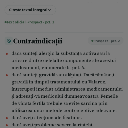
Medicamentul dumneavoastră poate fi luat cu sau fără
Citește textul integral
alimente și băuturi. Trebuie să luați medicamentul în
același moment al zilei, cu un pahar cu apă. Nu luați
Text oficial ·
Prospect · pct. 3
Valarox cu suc de grepfrut.
Utilizarea la copii şi adolescenţi Valarox nu trebuie
Contraindicații
Prospect · pct. 2
utilizat la copii și adolescenți.
dacă sunteţi alergic la substanţa activă sau la
Teste periodice ale nivelului colesterolului Este
oricare dintre celelalte componente ale acestui
important să mergeţi la medicul dumneavoastră
medicament, enumerate la pct. 6.
pentru consult medical şi determinarea regulată a
dacă sunteți gravidă sau alăptați. Dacă rămâneți
colesterolului, pentru a vă asigura că aţi atins nivelul
gravidă în timpul tratamentului cu Valarox,
dorit şi rămâne constant. Medicul dumneavoastră
întrerupeți imediat administrarea medicamentului
poate decide să crească doza de medicament, pentru
și adresați-vă medicului dumneavoastră. Femeile
ca dumneavoastră să luaţi exact doza de Valarox
de vârstă fertilă trebuie să evite sarcina prin
necesară.
utilizarea unor metode contraceptive adecvate.
dacă aveți afecțiuni ale ficatului.
Dacă luaţi mai mult Valarox decât trebuie Contactaţi
dacă aveți probleme severe la rinichi.
imediat medicul dumneavoastră sau cel mai apropiat