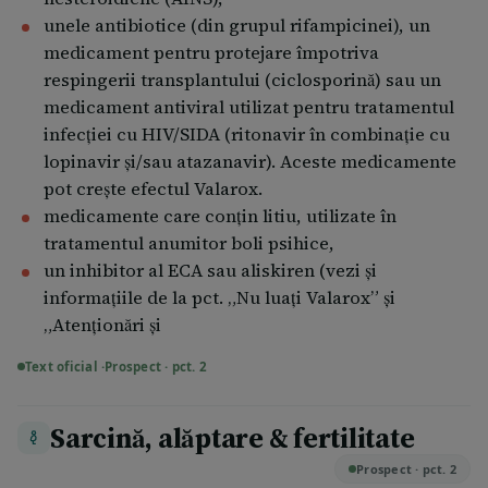
şi faţa umflată din cauza unei reacţii alergice
unele antibiotice (din grupul rifampicinei), un
numită angioedem, spuneţi medicului
medicament pentru protejare împotriva
dumneavoastră. Dacă aceste simptome apar atunci
respingerii transplantului (ciclosporină) sau un
când luaţi Valarox, întrerupeţi imediat
medicament antiviral utilizat pentru tratamentul
administrarea Valarox şi nu-l mai luaţi niciodată. A
infecţiei cu HIV/SIDA (ritonavir în combinație cu
se vedea, de asemenea, pct. 4 „Reacţii adverse
lopinavir și/sau atazanavir). Aceste medicamente
posibile”.
pot creşte efectul Valarox.
dacă luaţi medicamente care cresc concentraţia de
medicamente care conţin litiu, utilizate în
potasiu din sânge. Acestea includ suplimente sau
tratamentul anumitor boli psihice,
înlocuitori de sare, care conţin potasiu,
un inhibitor al ECA sau aliskiren (vezi și
medicamente care economisesc potasiu şi
informațiile de la pct. „Nu luați Valarox” și
heparină. Poate fi necesară verificarea la intervale
„Atenționări și
regulate a valorilor potasiului din sângele
Text oficial ·
Prospect · pct. 2
dumneavoastră.
dacă aveţi aldosteronism. Aceasta este o afecțiune
în care glandele suprarenale secretă prea mult
Sarcină, alăptare & fertilitate
hormon aldosteron. Dacă vă aflaţi în această
Prospect · pct. 2
situaţie, utilizarea Valarox nu este recomandată.