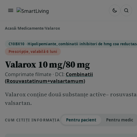
Acasă
/
Medicamente
/
Valarox
C10BX10 · Hipolipemiante, combinatii inhibitori de hmg coa reductaza
Prescripție, valabilă 6 luni
Valarox 10 mg/80 mg
Comprimate filmate · DCI:
Combinatii
(Rosuvastatinum+valsartamum)
Valarox conține două substanțe active– rosuvastat
valsartan.
Pentru pacient
Pentru medic
CUM CITIȚI INFORMAȚIA