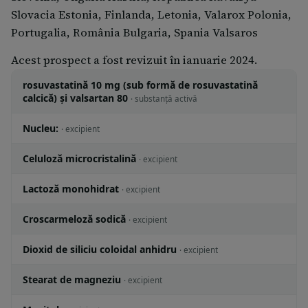
Slovacia Estonia, Finlanda, Letonia, Valarox Polonia,
Portugalia, România Bulgaria, Spania Valsaros
Acest prospect a fost revizuit în ianuarie 2024.
rosuvastatină 10 mg (sub formă de rosuvastatină
calcică) și valsartan 80
· substanță activă
Nucleu:
· excipient
Celuloză microcristalină
· excipient
Lactoză monohidrat
· excipient
Croscarmeloză sodică
· excipient
Dioxid de siliciu coloidal anhidru
· excipient
Stearat de magneziu
· excipient