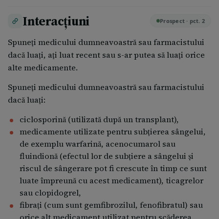
special dacă nu vă simţiţi bine sau aveţi febră.
Interacțiuni
dacă consumaţi regulat cantităţi mari de alcool
Prospect · pct. 2
etilic.
Spuneţi medicului dumneavoastră sau farmacistului
dacă funcţia glandei tiroide este afectată.
dacă luaţi, aţi luat recent sau s-ar putea să luaţi orice
dacă luaţi nişte medicamente numite fibraţi,
alte medicamente.
pentru scăderea colesterolului din sânge. Vă
rugăm citiţi cu atenţie acest prospect, chiar dacă
Spuneţi medicului dumneavoastră sau farmacistului
aţi mai utilizat medicamente pentru scăderea
dacă luaţi:
colesterolului.
dacă luaţi medicamente pentru tratamentul
ciclosporină (utilizată după un transplant),
infecţiei HIV, cum sunt combinaţiile de lopinavir și
medicamente utilizate pentru subțierea sângelui,
ritonavir şi/sau atazanavir, vă rugăm citiţi
de exemplu warfarină, acenocumarol sau
paragraful ”Valarox împreună cu alte
fluindionă (efectul lor de subțiere a sângelui și
medicamente”.
riscul de sângerare pot fi crescute în timp ce sunt
dacă aveţi vârsta de peste 70 ani (deoarece
luate împreună cu acest medicament), ticagrelor
medicul dumneavoastră trebuie să recomande
sau clopidogrel,
doza de începere a tratamentului cu Valarox
fibraţi (cum sunt gemfibrozilul, fenofibratul) sau
potrivită pentru dumneavoastră).
orice alt medicament utilizat pentru scăderea