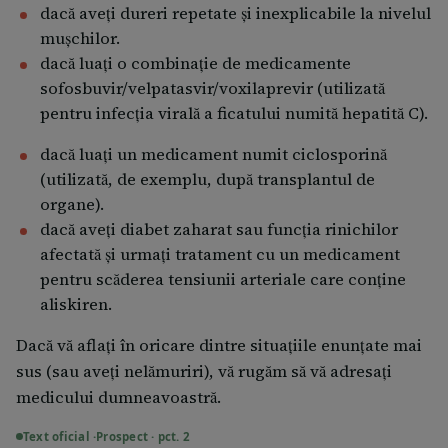
dacă aveți dureri repetate și inexplicabile la nivelul
spital pentru acordarea de îngrijiri medicale. Dacă
mușchilor.
aveți amețeli severe și/sau leșin, întindeți-vă în pat.
dacă luați o combinație de medicamente
Dacă vă internaţi într-un spital sau vi se recomandă un
sofosbuvir/velpatasvir/voxilaprevir (utilizată
tratament pentru altă afecţiune, spuneţi personalului
pentru infecția virală a ficatului numită hepatită C).
medical că luaţi Valarox.
dacă luați un medicament numit ciclosporină
Dacă uitaţi să luaţi Valarox Continuaţi tratamentul
(utilizată, de exemplu, după transplantul de
conform recomandărilor, la timpul potrivit. Nu luaţi o
organe).
doză dublă pentru a compensa doza uitată.
dacă aveţi diabet zaharat sau funcţia rinichilor
afectată şi urmaţi tratament cu un medicament
Dacă încetaţi să luaţi Valarox Dacă doriţi să întrerupeţi
pentru scăderea tensiunii arteriale care conţine
administrarea Valarox, spuneţi medicului
aliskiren.
dumneavoastră. Întreruperea administrării Valarox
poate determina agravarea afecțiunii dumneavoastră.
Dacă vă aflaţi în oricare dintre situaţiile enunţate mai
Întreruperea administrării Valarox poate determina
sus (sau aveţi nelămuriri), vă rugăm să vă adresaţi
creşterea din nou a nivelelor colesterolului. Nu
medicului dumneavoastră.
trebuie să întrerupeţi administrarea medicamentului,
Text oficial ·
Prospect · pct. 2
decât la indicaţia medicului dumneavoastră.