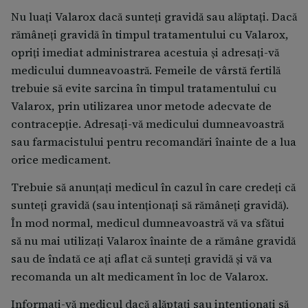
dacă aţi pierdut cantităţi mari de lichide
Nu luați Valarox dacă sunteți gravidă sau alăptați. Dacă
(deshidratare) determinate de diaree, vărsături sau
rămâneți gravidă în timpul tratamentului cu Valarox,
doze mari de medicamente (diuretice).
opriți imediat administrarea acestuia și adresați-vă
dacă luaţi oricare dintre următoarele medicamente
medicului dumneavoastră. Femeile de vârstă fertilă
utilizate pentru tratarea tensiunii arteriale mari:
trebuie să evite sarcina în timpul tratamentului cu
un inhibitor al ECA (de exemplu, enalapril,
Valarox, prin utilizarea unor metode adecvate de
lisinopril, ramipril), mai ales dacă aveţi probleme
contracepție. Adresaţi-vă medicului dumneavoastră
ale rinichilor asociate diabetului zaharat.
sau farmacistului pentru recomandări înainte de a lua
aliskiren.
orice medicament.
dacă sunteţi tratat cu un inhibitor al ECA împreună
Trebuie să anunţaţi medicul în cazul în care credeţi că
cu anumite medicamente pentru tratarea
sunteţi gravidă (sau intenţionaţi să rămâneţi gravidă).
insuficienţei cardiace, cunoscute sub denumirea
de antagonişti ai receptorilor de
În mod normal, medicul dumneavoastră vă va sfătui
mineralocorticoizi (ARM) (de exemplu,
să nu mai utilizaţi Valarox înainte de a rămâne gravidă
spironolactonă, eplerenonă) sau beta-blocanţi (de
sau de îndată ce aţi aflat că sunteţi gravidă şi vă va
exemplu, metoprolol).
recomanda un alt medicament în loc de Valarox.
dacă luați sau ați luat în ultimele 7 zile un
Informaţi-vă medicul dacă alăptaţi sau intenţionaţi să