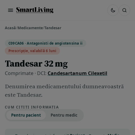
Acasă
/
Medicamente
/
Tandesar
C09CA06 · Antagonisti de angiotensina ii
Prescripție, valabilă 6 luni
Tandesar 32 mg
Comprimate · DCI:
Candesartanum Cilexetil
Denumirea medicamentului dumneavoastră
este Tandesar.
CUM CITIȚI INFORMAȚIA
Pentru pacient
Pentru medic