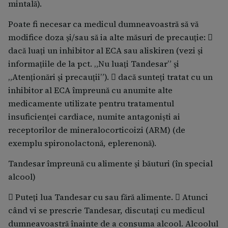
mintală).
Poate fi necesar ca medicul dumneavoastră să vă
modifice doza și/sau să ia alte măsuri de precauție: 
dacă luați un inhibitor al ECA sau aliskiren (vezi și
informațiile de la pct. „Nu luați Tandesar” și
„Atenționări și precauții”).  dacă sunteți tratat cu un
inhibitor al ECA împreună cu anumite alte
medicamente utilizate pentru tratamentul
insuficienței cardiace, numite antagoniști ai
receptorilor de mineralocorticoizi (ARM) (de
exemplu spironolactonă, eplerenonă).
Tandesar împreună cu alimente și băuturi (în special
alcool)
 Puteți lua Tandesar cu sau fără alimente.  Atunci
când vi se prescrie Tandesar, discutați cu medicul
dumneavoastră înainte de a consuma alcool. Alcoolul