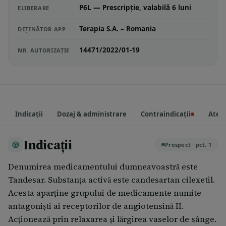
P6L — Prescripție, valabilă 6 luni
ELIBERARE
Terapia S.A. – Romania
DEȚINĂTOR APP
14471/2022/01-19
NR. AUTORIZAȚIE
Indicații
Dozaj & administrare
Contraindicații
Atenț
Indicații
Prospect · pct. 1
Denumirea medicamentului dumneavoastră este
Tandesar. Substanța activă este candesartan cilexetil.
Acesta aparține grupului de medicamente numite
antagoniști ai receptorilor de angiotensină II.
Acționează prin relaxarea și lărgirea vaselor de sânge.