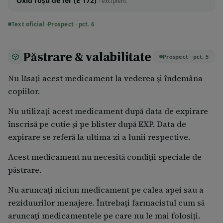
Oxid roșu de fer (E 172)
· excipient
Text oficial ·
Prospect · pct. 6
Păstrare & valabilitate
Prospect · pct. 5
Nu lăsați acest medicament la vederea și îndemâna
copiilor.
Nu utilizați acest medicament după data de expirare
înscrisă pe cutie și pe blister după EXP. Data de
expirare se referă la ultima zi a lunii respective.
Acest medicament nu necesită condiții speciale de
păstrare.
Nu aruncați niciun medicament pe calea apei sau a
reziduurilor menajere. Întrebați farmacistul cum să
aruncați medicamentele pe care nu le mai folosiți.