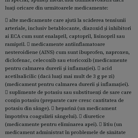
Dacă aveți orice întrebări suplimentare cu privire la
credeți că sunteți (sau ați putea rămâne) gravidă.
luați oricare din următoarele medicamente:
acest medicament, adresați-vă medicului
Tandesar nu este recomandat la începutul sarcinii și
 alte medicamente care ajută la scăderea tensiunii
dumneavoastră sau farmacistului.
nu trebuie luat dacă sunteți gravidă în 3 luni sau mai
arteriale, inclusiv betablocante, diazoxid și inhibitori
mult, întrucât poate cauza vătămări grave copilului
ai ECA cum sunt enalapril, captopril, lisinopril sau
dumneavoastră dacă este utilizat în această perioadă
ramipril.  medicamente antiinflamatoare
(vezi punctul privind sarcina).
nesteroidiene (AINS) cum sunt ibuprofen, naproxen,
Poate fi necesar ca medicul dumneavoastră să vă
diclofenac, celecoxib sau etoricoxib (medicamente
consulte mai des și să vă efectueze unele analize dacă
pentru calmarea durerii și inflamației).  acid
prezentați oricare din aceste stări.
acetilsalicilic (dacă luați mai mult de 3 g pe zi)
(medicament pentru calmarea durerii și inflamației).
Dacă urmează să vi se efectueze o operație, spuneți
 suplimente de potasiu sau substituenți de sare care
medicului dumneavoastră sau stomatologului că luați
conțin potasiu (preparate care cresc cantitatea de
Tandesar. Acest lucru este necesar întrucât Tandesar
potasiu din sânge).  heparină (un medicament
utilizat în asociere cu unele anestezice poate cauza o
împotriva coagulării sângelui).  diuretice
scădere bruscă a tensiunii arteriale.
(medicamente pentru eliminarea apei).  litiu (un
medicament administrat în problemele de sănătate