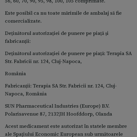
56, 60, 70, 90, 95, 98, 100, 105 comprimate.
Este posibil ca nu toate mărimile de ambalaj să fie
comercializate.
Deținătorul autorizației de punere pe piață și
fabricanții:
Deţinătorul autorizaţiei de punere pe piaţă: Terapia SA
Str. Fabricii nr. 124, Cluj-Napoca,
România
Fabricanții: Terapia SA Str. Fabricii nr. 124, Cluj-
Napoca, România
SUN Pharmaceutical Industries (Europe) B.V.
Polarisavenue 87, 2132JH Hoofddorp, Olanda
Acest medicament este autorizat în statele membre
ale Spațiului Economic European sub următoarele