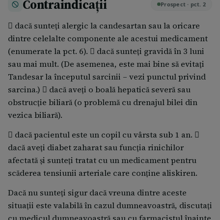
Contraindicații
Tandesar este de 8 mg o dată pe zi. Medicul
Prospect · pct. 2
dumneavoastră poate crește această doză până la 16
 dacă sunteți alergic la candesartan sau la oricare
mg o dată pe zi și ulterior până la 32 mg o dată pe zi,
dintre celelalte componente ale acestui medicament
în funcție de răspunsul tensiunii arteriale.  La unii
(enumerate la pct. 6).  dacă sunteți gravidă în 3 luni
pacienți, cum sunt cei cu probleme de ficat,
sau mai mult. (De asemenea, este mai bine să evitați
probleme de rinichi sau cei care au pierdut recent
Tandesar la începutul sarcinii – vezi punctul privind
lichide corporale, de exemplu, prin vărsături sau
sarcina.)  dacă aveți o boală hepatică severă sau
diaree sau prin utilizarea de diuretice, medicul poate
obstrucție biliară (o problemă cu drenajul bilei din
prescrie o doză inițială mai mică.  Unii pacienți de
vezica biliară).
rasă neagră pot avea un răspuns scăzut la acest tip de
medicament, atunci când acesta este administrat ca
 dacă pacientul este un copil cu vârsta sub 1 an. 
unic tratament, la acești pacienți putând fi necesară o
dacă aveți diabet zaharat sau funcția rinichilor
doză mai mare.
afectată și sunteți tratat cu un medicament pentru
scăderea tensiunii arteriale care conține aliskiren.
Utilizarea la copii și adolescenți cu tensiune arterială
mare:
Dacă nu sunteți sigur dacă vreuna dintre aceste
situații este valabilă în cazul dumneavoastră, discutați
Copii și adolescenți cu vârsta cuprinsă între 6 și <18
cu medicul dumneavoastră sau cu farmacistul înainte