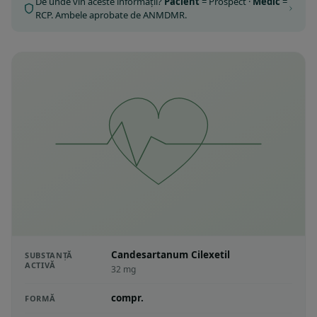
De unde vin aceste informații?
Pacient
= Prospect ·
Medic
=
RCP. Ambele aprobate de ANMDMR.
Candesartanum Cilexetil
SUBSTANȚĂ
ACTIVĂ
32 mg
compr.
FORMĂ