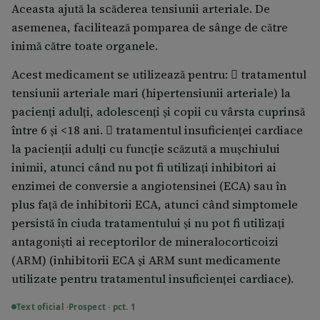
Aceasta ajută la scăderea tensiunii arteriale. De
asemenea, facilitează pomparea de sânge de către
inimă către toate organele.
Acest medicament se utilizează pentru:  tratamentul
tensiunii arteriale mari (hipertensiunii arteriale) la
pacienți adulți, adolescenți și copii cu vârsta cuprinsă
între 6 și <18 ani.  tratamentul insuficienței cardiace
la pacienții adulți cu funcție scăzută a mușchiului
inimii, atunci când nu pot fi utilizați inhibitori ai
enzimei de conversie a angiotensinei (ECA) sau în
plus față de inhibitorii ECA, atunci când simptomele
persistă în ciuda tratamentului și nu pot fi utilizați
antagoniști ai receptorilor de mineralocorticoizi
(ARM) (inhibitorii ECA și ARM sunt medicamente
utilizate pentru tratamentul insuficienței cardiace).
Text oficial ·
Prospect · pct. 1