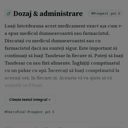
Dozaj & administrare
Prospect · pct. 3
Luați întotdeauna acest medicament exact așa cum v-
a spus medicul dumneavoastră sau farmacistul.
Discutați cu medicul dumneavoastră sau cu
farmacistul dacă nu sunteți sigur. Este important să
continuați să luați Tandesar în fiecare zi. Puteți să luați
Tandesar cu sau fără alimente. Înghițiți comprimatul
cu un pahar cu apă. Încercați să luați comprimatul la
aceeași oră, în fiecare zi. Aceasta vă va ajuta să vă
amintiți să îl luați.
Pentru dozele care nu pot fi obținute cu Tandesar 32
Citește textul integral
mg comprimate, sunt disponibile medicamente care
conțin candesartan cilexetil în alte concentrații.
Text oficial ·
Prospect · pct. 3
Pentru tensiunea arterială mare:  Doza uzuală de