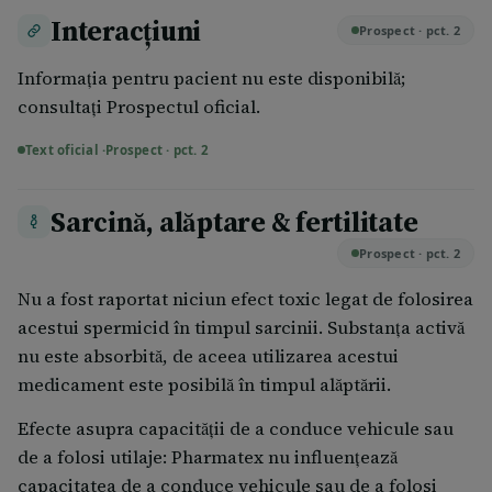
Nu trebuie să spălaţi vaginul cu săpun înainte sau
menstrual şi contracepţie).
Interacțiuni
după raport, deoarece apa cu săpun, chiar în cantitate
Prospect · pct. 2
neglijabilă, distruge substanţa activă. Este posibilă
Informația pentru pacient nu este disponibilă;
doar efectuarea unei toalete externe, doar cu apă,
consultați Prospectul oficial.
pentru ambii parteneri.
Text oficial ·
Prospect · pct. 2
Această modalitate de contracepţie nu protejează
împotriva bolilor cu transmitere sexuală, nici contra
Sarcină, alăptare & fertilitate
SIDA. Până în prezent, doar utilizarea prezervativului
asigură o protecție eficientă.
Prospect · pct. 2
Pharmatex 18,9 mg capsule moi vaginale împreună
Nu a fost raportat niciun efect toxic legat de folosirea
cu alte medicamente Spuneţi medicului
acestui spermicid în timpul sarcinii. Substanţa activă
dumneavoastră sa farmacistului dacă luaţi, aţi luat
nu este absorbită, de aceea utilizarea acestui
recent sau s-ar putea să luaţi orice alte medicamente.
medicament este posibilă în timpul alăptării.
Pharmatex 18,9 mg capsule moi vaginale nu este, de
Efecte asupra capacităţii de a conduce vehicule sau
obicei, indicat (cu excepţia cazurilor în care v-a fost
de a folosi utilaje: Pharmatex nu influenţează
recomandat de către medicul dumneavoastră) a fi
capacitatea de a conduce vehicule sau de a folosi