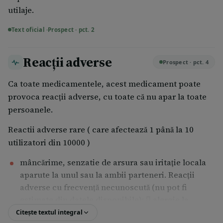
asociat cu alte medicamente administrate pe cale
utilaje.
vaginală (antifungice, antitrichomonas,
antibacteriene, antiseptice, antiherpetice, produse
Text oficial ·
Prospect · pct. 2
cu administrare locală ce conţin estrogeni). Acestea
pot avea ca rezultat pierderea eficacităţii sale
Reacții adverse
Prospect · pct. 4
contraceptive. În acest caz, aşteptaţi până la
terminarea tratamentului pentru a putea utiliza acest
Ca toate medicamentele, acest medicament poate
spermicid şi utilizaţi şi prezervativul pentru a asigura
provoca reacţii adverse, cu toate că nu apar la toate
o protecţie mai bună. Potrivit unui studiu de
persoanele.
compatibilitate, utilizarea acestui spermicid nu
Reactii adverse rare ( care afectează 1 până la 10
modifică proprietăţile fizice şi mecanice ale
utilizatori din 10000 )
prezervativelor.
mâncărime, senzatie de arsura sau iritație locala
Pharmatex 18,9 mg capsule moi vaginale împreună
aparute la unul sau la ambii parteneri. Reacții
cu alimente şi băuturi Nu s-au demostrat interacţiuni.
adverse cu frecvență necunoscută (nu pot fi
estimate din datele disponibile):  alergie la
oricare dintre componentele medicamentului.
Citește textul integral