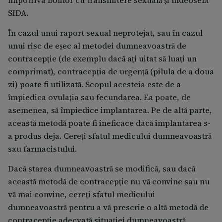
împotriva bolilor cu transmitere sexuală şi îndeosebi
SIDA.
În cazul unui raport sexual neprotejat, sau în cazul
unui risc de eşec al metodei dumneavoastră de
contracepţie (de exemplu dacă aţi uitat să luaţi un
comprimat), contracepţia de urgenţă (pilula de a doua
zi) poate fi utilizată. Scopul acesteia este de a
împiedica ovulaţia sau fecundarea. Ea poate, de
asemenea, să împiedice implantarea. Pe de altă parte,
această metodă poate fi ineficace dacă implantarea s-
a produs deja. Cereţi sfatul medicului dumneavoastră
sau farmacistului.
Dacă starea dumneavoastră se modifică, sau dacă
această metodă de contracepţie nu vă convine sau nu
vă mai convine, cereţi sfatul medicului
dumneavoastră pentru a vă prescrie o altă metodă de
contracepţie adecvată situaţiei dumneavoastră.