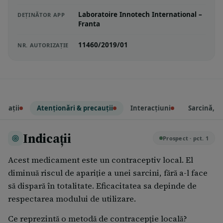
Laboratoire Innotech International –
DEȚINĂTOR APP
Franta
11460/2019/01
NR. AUTORIZAȚIE
icații
Atenționări & precauții
Interacțiuni
Sarcină, al
Indicații
Prospect · pct. 1
Acest medicament este un contraceptiv local. El
diminuă riscul de apariţie a unei sarcini, fără a-l face
să dispară în totalitate. Eficacitatea sa depinde de
respectarea modului de utilizare.
Ce reprezintă o metodă de contracepţie locală?