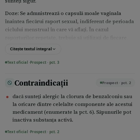
sunteţi sigur.
Doze: Se admnistrează o capsulă moale vaginala
înaintea fiecărui raport sexual, indiferent de perioada
ciclului menstrual în care vă aflaţi. În cazul
raporturilor repetate, trebuie să utilizaţi de fiecare
dată o nouă capsulă.
Citește textul integral
Mod şi cale de administrare: Se administrează pe cale
Text oficial ·
Prospect · pct. 3
vaginală. A nu se înghiți.
Este necesar să respectaţi următoarele recomandări:
Contraindicații
Prospect · pct. 2
plasaţi în mod sistematic o capsulă în profunzimea
dacă sunteţi alergic la clorura de benzalconiu sau
vaginului înaintea fiecărui raport sexual,
la oricare dintre celelalte componente ale acestui
indiferent de perioada ciclului menstrual în care
medicament (enumerate la pct. 6). Săpunurile pot
vă aflaţi;
inactiva substanţa activă.
introducerea capsulei se face în decubit dorsal,
ceea ce permite o plasare mai bună a sa în
Text oficial ·
Prospect · pct. 2
profunzimea vaginului;