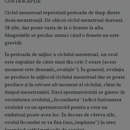
CONTRACEPŢIE
Ciclul menstrual reprezintă perioada de timp dintre
două menstruaţii. De obicei ciclul menstrual durează
28 zile, dar poate varia de la o femeie la alta.
Sângerările se produc atunci când o femeie nu este
gravidă.
În perioada de mijloc a ciclului menstrual, un ovul
este expulzat de către unul din cele 2 ovare (acest
moment este denumit,,ovulaţie”). În general, ovulaţia
se produce la mijlocul ciclului menstrual dar se poate
produce şi în oricare alt moment al ciclului, chiar în
timpul menstruaţiei. Dacă spermatozoizii se găsesc în
vecinătatea ovulului,,,fecundarea” (adică fuzionarea
ovulului cu un spermatozoid pentru a crea un
embrion) poate avea loc. În decurs de câteva zile,
ovulul fecundat se va fixa (sau,,implanta”) în uter,
începând astfel perioada de sarcină.