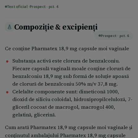
Raportarea reacţiilor adverse Dacă manifestaţi orice
Text oficial ·
Prospect · pct. 4
reacţii adverse, adresaţi-vă medicului dumneavoastră
sau farmacistului. Acestea includ orice reacţii
Compoziție & excipienți
adverse nemenţionate în acest prospect. De
Prospect · pct. 6
asemenea, puteţi raporta reacţiile adverse direct prin
intermediul sistemului naţional de raportare, ale
Ce conţine Pharmatex 18,9 mg capsule moi vaginale
cărui detalii sunt publicate pe web-site-ul Agenţiei
Substanţa activă este clorura de benzalconiu.
Naţionale a Medicamentului şi a Dispozitivelor
Fiecare capsulă vaginală moale conţine clorură de
Medicale http://www.anm.ro/. Raportând reacţiile
benzalconiu 18,9 mg sub formă de soluţie apoasă
adverse, puteţi contribui la furnizarea de informaţii
de clorură de benzalconiu 50% m/v 37,8 mg.
suplimentare privind siguranţa acestui medicament.
Celelalte componente sunt: dimeticonă 1000,
dioxid de siliciu coloidal, hidroxipropilceluloză, 7-
gliceril cocoat de macrogol, macrogol 400,
gelatină, glicerină.
Cum arată Pharmatex 18,9 mg capsule moi vaginale şi
conţinutul ambalajului Pharmatex 18,9 mg capsule