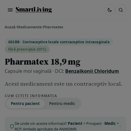
Acasă
/
Medicamente
/
Pharmatex
G02BB · Contraceptive locale contraceptive intravaginale
Fără prescripție (OTC)
Pharmatex 18,9 mg
Capsule moi vaginală · DCI:
Benzalkonii Chloridum
Acest medicament este un contraceptiv local.
CUM CITIȚI INFORMAȚIA
Pentru pacient
Pentru medic
De unde vin aceste informații?
Pacient
= Prospect ·
Medic
=
RCP. Ambele aprobate de ANMDMR.