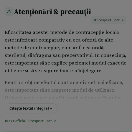
aşteptaţi dizolvarea completă a capsulei astfel
Atenționări & precauții
încât să fie eliberată întraga cantitate de substanţă
activă (10 minute);
Prospect · pct. 2
în cazul unui al doilea sau mai multor raporturi
Eficacitatea acestei metode de contracepţie locală
sexuale administraţi câte o altă capsulă;
este inferioară comparativ cu cea oferită de alte
protecţia este asigurată pentru o perioadă de 4
metode de contracepţie, cum ar fi cea orală,
ore;
steriletul, diafragma sau prezervativul. În consecinţă,
imediat după raport, este permisă doar o toaletă
este important să se explice pacientei modul exact de
externă a regiunii, doar cu apă.
utilizare şi să se asigure buna sa înţelegere.
Dacă utilizaţi mai mult Pharmatex 18,9 mg capsule
Pentru a obţine efectul contraceptiv cel mai eficace,
moi vaginale decât trebuie Nu s-au raportat cazuri de
este important să se respecte modul de utilizare.
supradozaj.
Utilizaţi acest spermicid în mod sistematic înaintea
Dacă uitaţi să utilizaţi Pharmatex 18,9 mg capsule moi
fiecărui raport sexual, indiferent de perioada ciclului
Citește textul integral
vaginale: Există riscul de apariţie a sarcinii. În acest
menstrual în care vă aflaţi, după ce aţi înteles cum
caz,metoda de contacepţie de urgenţă. poate fi
trebuie să-l utilizaţi.
Text oficial ·
Prospect · pct. 2
utilizată (vezi paragraful 6: Noţiuni despre ciclul