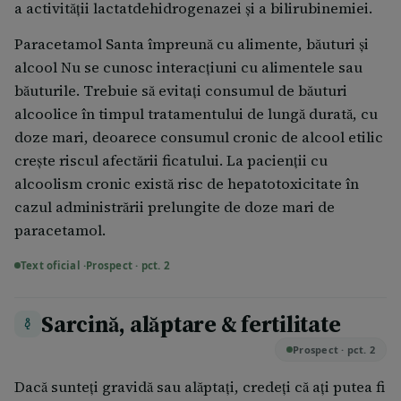
a activității lactatdehidrogenazei și a bilirubinemiei.
Paracetamol Santa împreună cu alimente, băuturi și
alcool Nu se cunosc interacţiuni cu alimentele sau
băuturile. Trebuie să evitaţi consumul de băuturi
alcoolice în timpul tratamentului de lungă durată, cu
doze mari, deoarece consumul cronic de alcool etilic
creşte riscul afectării ficatului. La pacienţii cu
alcoolism cronic există risc de hepatotoxicitate în
cazul administrării prelungite de doze mari de
paracetamol.
Text oficial ·
Prospect · pct. 2
Sarcină, alăptare & fertilitate
Prospect · pct. 2
Dacă sunteți gravidă sau alăptați, credeți că ați putea fi