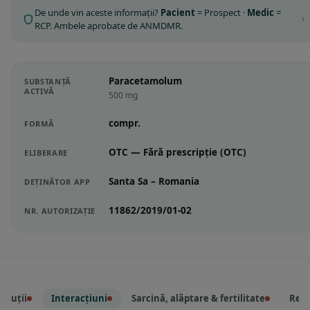
De unde vin aceste informații?
Pacient
= Prospect ·
Medic
=
RCP. Ambele aprobate de ANMDMR.
Paracetamolum
SUBSTANȚĂ
ACTIVĂ
500 mg
compr.
FORMĂ
OTC — Fără prescripție (OTC)
ELIBERARE
Santa Sa – Romania
DEȚINĂTOR APP
11862/2019/01-02
NR. AUTORIZAȚIE
cauții
Interacțiuni
Sarcină, alăptare & fertilitate
Reac