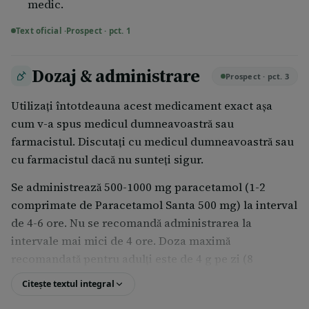
medic.
Text oficial ·
Prospect · pct. 1
Dozaj & administrare
Prospect · pct. 3
Utilizați întotdeauna acest medicament exact așa
cum v-a spus medicul dumneavoastră sau
farmacistul. Discutați cu medicul dumneavoastră sau
cu farmacistul dacă nu sunteți sigur.
Se administrează 500-1000 mg paracetamol (1-2
comprimate de Paracetamol Santa 500 mg) la interval
de 4-6 ore. Nu se recomandă administrarea la
intervale mai mici de 4 ore. Doza maximă
recomandată pentru adulţi este de 4 g pe zi (8
comprimate).
Citește textul integral
Utilizarea la copii şi adolescenţi