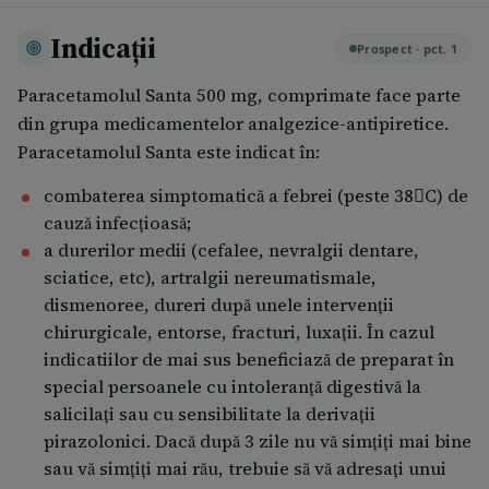
Indicații
Prospect · pct. 1
Paracetamolul Santa 500 mg, comprimate face parte
din grupa medicamentelor analgezice-antipiretice.
Paracetamolul Santa este indicat în:
combaterea simptomatică a febrei (peste 38C) de
cauză infecțioasă;
a durerilor medii (cefalee, nevralgii dentare,
sciatice, etc), artralgii nereumatismale,
dismenoree, dureri după unele intervenții
chirurgicale, entorse, fracturi, luxații. În cazul
indicatiilor de mai sus beneficiază de preparat în
special persoanele cu intoleranță digestivă la
salicilați sau cu sensibilitate la derivații
pirazolonici. Dacă după 3 zile nu vă simțiți mai bine
sau vă simțiți mai rău, trebuie să vă adresați unui