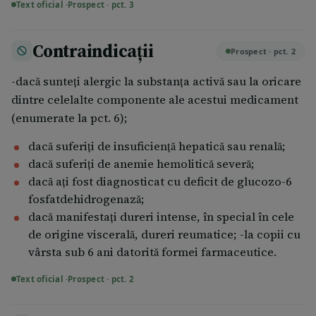
Text oficial ·
Prospect · pct. 3
Adolescenţi cu vârsta 16 -18 ani şi greutatea corporală
peste 50 de kg: la fel ca la adulţi. Adolescenţi cu
Contraindicații
Prospect · pct. 2
vârsta 12 -15 ani şi greutatea corporală cuprinsă între
41 şi 50 kg: doza este de 500 mg (1 comprimat
-dacă sunteți alergic la substanța activă sau la oricare
Paracetamol Santa 500 mg), doză care se poate repeta
dintre celelalte componente ale acestui medicament
la 4-6 ore dacă e necesar, fără a depăşi doza de 2 g pe
(enumerate la pct. 6);
zi (4 comprimate Paracetamol Santa 500 mg). Copii
dacă suferiţi de insuficienţă hepatică sau renală;
cu vârsta cuprinsă între 6 – 12 ani: nu se recomandă
dacă suferiţi de anemie hemolitică severă;
administrarea la acest grup de vârstă, deoarece
dacă aţi fost diagnosticat cu deficit de glucozo-6
comprimatul nu poate fi divizat in doze egale. Copii
fosfatdehidrogenază;
cu vârsta sub 6 ani: acest medicament nu este indicat
dacă manifestaţi dureri intense, în special în cele
la copiii cu vârsta sub 6 ani. Se recomandă utilizarea
de origine viscerală, dureri reumatice; -la copii cu
altor concentraţii şi a unor forme farmaceutice
vârsta sub 6 ani datorită formei farmaceutice.
adecvate vârstei. Respectarea unui anumit interval de
administrare evită fluctuațiile de intensitate a durerii
Text oficial ·
Prospect · pct. 2
sau febrei.