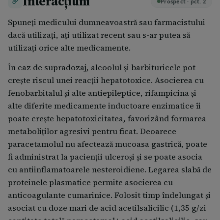
Interacțiuni
Prospect · pct. 2
dacă aţi luat mai multe comprimate de
dumneavoastră, farmacistului sau asistentei
paracetamol şi sunteţi cunoscut cu ciroză hepatică
Spuneți medicului dumneavoastră sau farmacistului
medicale.
nonalcoolică, vă rugăm să vă adresaţi medicului,
dacă utilizați, ați utilizat recent sau s-ar putea să
chiar dacă vă simţiţi bine;
utilizați orice alte medicamente.
la pacienţii cu leziuni hepatice preexistente este
necesară monitorizarea funcţiilor hepatice în
În caz de supradozaj, alcoolul și barbituricele pot
cazul tratamentului de lungă durată şi cu doze
crește riscul unei reacții hepatotoxice. Asocierea cu
mari; -durata terapiei nu trebuie să depăşească 5
fenobarbitalul și alte antiepileptice, rifampicina și
zile, decât cu aviz medical. -anumiţi bolnavi
alte diferite medicamente inductoare enzimatice îi
sensibili la acidul acetilsalicilic au prezentat
poate crește hepatotoxicitatea, favorizând formarea
reacţii bronhospastice la administrarea
metaboliților agresivi pentru ficat. Deoarece
paracetamolului. -se impune consultarea unui
paracetamolul nu afectează mucoasa gastrică, poate
medic, dacă durerea persistă peste 10 zile (5 zile la
fi administrat la pacienții ulceroși și se poate asocia
copii şi numai 2 zile dacă este vorba de o durere de
cu antiinflamatoarele nesteroidiene. Legarea slabă de
gât), iar febra persistă peste 3 zile de utilizare a
proteinele plasmatice permite asocierea cu
paracetamolului.
anticoagulante cumarinice. Folosit timp îndelungat și
asociat cu doze mari de acid acetilsalicilic (1,35 g/zi