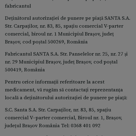
Website: www.anm.ro Raportând reacţiile adverse,
fabricantul
puteţi contribui la furnizarea de informaţii
Deţinătorul autorizaţiei de punere pe piaţă SANTA S.A.
suplimentare privind siguranţa acestui medicament.
Str. Carpaţilor, nr. 83, 85, spaţiu comercial V-parter
comercial, biroul nr. 1 Municipiul Braşov, județ
Braşov, cod poștal 500269, România
Fabricantul SANTA S.A. Str. Panselelor nr. 25, nr. 27 şi
nr. 29 Municipiul Brașov, județ Brașov, cod poștal
500419, România
Pentru orice informații referitoare la acest
medicament, vă rugăm să contactați reprezentanța
locală a deținătorului autorizației de punere pe piață:
S.C. Santa S.A. Str. Carpaţilor, nr. 83, 85, spaţiu
comercial V–parter comercial, Biroul nr. 1, Braşov,
judeţul Braşov România Tel: 0368 401 092