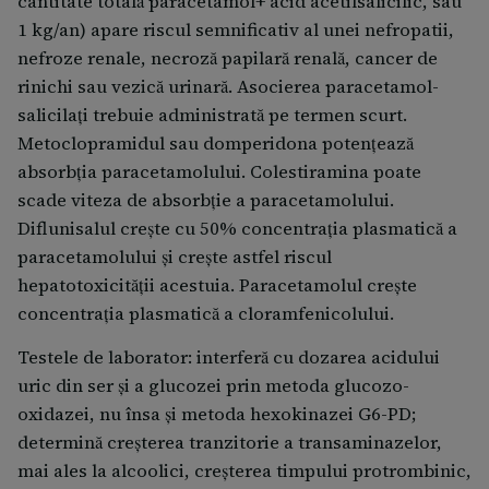
cantitate totală paracetamol+ acid acetilsalicilic, sau
1 kg/an) apare riscul semnificativ al unei nefropatii,
nefroze renale, necroză papilară renală, cancer de
rinichi sau vezică urinară. Asocierea paracetamol-
salicilați trebuie administrată pe termen scurt.
Metoclopramidul sau domperidona potențează
absorbția paracetamolului. Colestiramina poate
scade viteza de absorbție a paracetamolului.
Diflunisalul creşte cu 50% concentraţia plasmatică a
paracetamolului şi creşte astfel riscul
hepatotoxicităţii acestuia. Paracetamolul crește
concentrația plasmatică a cloramfenicolului.
Testele de laborator: interferă cu dozarea acidului
uric din ser și a glucozei prin metoda glucozo-
oxidazei, nu însa și metoda hexokinazei G6-PD;
determină creșterea tranzitorie a transaminazelor,
mai ales la alcoolici, creșterea timpului protrombinic,