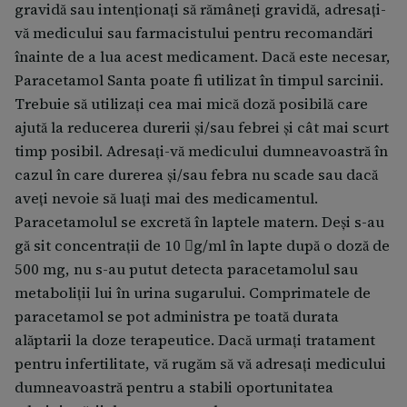
gravidă sau intenționați să rămâneți gravidă, adresați-
vă medicului sau farmacistului pentru recomandări
înainte de a lua acest medicament. Dacă este necesar,
Paracetamol Santa poate fi utilizat în timpul sarcinii.
Trebuie să utilizați cea mai mică doză posibilă care
ajută la reducerea durerii și/sau febrei și cât mai scurt
timp posibil. Adresați-vă medicului dumneavoastră în
cazul în care durerea și/sau febra nu scade sau dacă
aveți nevoie să luați mai des medicamentul.
Paracetamolul se excretă în laptele matern. Deși s-au
gă sit concentrații de 10 g/ml în lapte după o doză de
500 mg, nu s-au putut detecta paracetamolul sau
metaboliții lui în urina sugarului. Comprimatele de
paracetamol se pot administra pe toată durata
alăptarii la doze terapeutice. Dacă urmaţi tratament
pentru infertilitate, vă rugăm să vă adresaţi medicului
dumneavoastră pentru a stabili oportunitatea