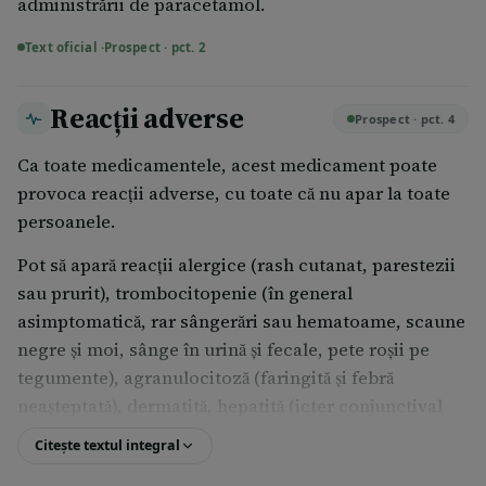
administrării de paracetamol.
Text oficial ·
Prospect · pct. 2
Reacții adverse
Prospect · pct. 4
Ca toate medicamentele, acest medicament poate
provoca reacții adverse, cu toate că nu apar la toate
persoanele.
Pot să apară reacții alergice (rash cutanat, parestezii
sau prurit), trombocitopenie (în general
asimptomatică, rar sângerări sau hematoame, scaune
negre și moi, sânge în urină și fecale, pete roșii pe
tegumente), agranulocitoză (faringită și febră
neașteptată), dermatită, hepatită (icter conjunctival
sau tegumentar), colică renală (algie lombară
Citește textul integral
puternică apărută brusc), insuficiență renală (oligo–