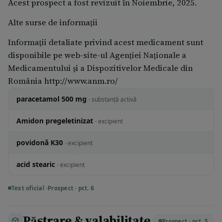
Acest prospect a fost revizuit în Noiembrie, 2025.
Alte surse de informaţii
Informaţii detaliate privind acest medicament sunt
disponibile pe web-site-ul Agenţiei Naţionale a
Medicamentului şi a Dispozitivelor Medicale din
România http://www.anm.ro/
paracetamol 500 mg
· substanță activă
Amidon pregeletinizat
· excipient
povidonă K30
· excipient
acid stearic
· excipient
Text oficial ·
Prospect · pct. 6
Păstrare & valabilitate
Prospect · pct. 5