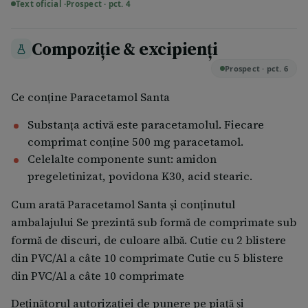
anurie), piurie sterilă. La doze mari și tratament
Text oficial ·
Prospect · pct. 4
prelungit, paracetamolul poate produce afectarea
funcției renale până la insuficiență renală cronică
Compoziție & excipienți
(nefropatie caracteristică analgezicelor), în special la
Prospect · pct. 6
persoanele cu afectarea preexistentă a rinichiului. Au
fost raportate cazuri rare de sindrom Stevens
Ce conține Paracetamol Santa
Johnson, necroliză toxică epidermică, pustuloză
Substanța activă este paracetamolul. Fiecare
exantematoasă acută generalizată.
comprimat conține 500 mg paracetamol.
Raportarea reacţiilor adverse Dacă manifestați orice
Celelalte componente sunt: amidon
reacții adverse, adresați-vă medicului dumneavoastră
pregeletinizat, povidona K30, acid stearic.
sau farmacistului. Acestea includ orice reacții
Cum arată Paracetamol Santa și conținutul
adverse nemenționate în acest prospect. De
ambalajului Se prezintă sub formă de comprimate sub
asemenea, puteți raporta reacțiile adverse direct prin
formă de discuri, de culoare albă. Cutie cu 2 blistere
intermediul sistemului național de raportare: Agenţia
din PVC/Al a câte 10 comprimate Cutie cu 5 blistere
Naţională a Medicamentului şi a Dispozitivelor
din PVC/Al a câte 10 comprimate
Medicale din România Str. Aviator Sănătescu nr. 48,
sector 1 Bucureşti 011478-RO e-mail: adr@anm.ro
Deţinătorul autorizaţiei de punere pe piaţă şi