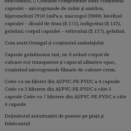
itraconazol.  Celelalte componente sunt: conţinutul
Nu mai luaţi Orungal şi adresaţi-vă imediat
capsulei – microgranule de zahăr şi amidon,
medicului dumneavoastră dacă prezentaţi orice
hipromeloză 2910 5mPa.s, macrogol 20000; învelişul
senzaţie de furnicături, sensibilitate diminuată sau
capsulei – dioxid de titan (E 171), indigotină (E 132),
senzaţie de slăbiciune la nivelul membrelor sau
gelatină; corpul capsulei – eritrozină (E 127), gelatină.
alte probleme ale nervilor de la nivelul mâinilor
Cum arată Orungal şi conţinutul ambalajului
sau picioarelor.
Dacă în trecut aţi prezentat o reacţie alergică la un
Capsule gelatinoase tari, nr. 0 având corpul de
alt medicament antifungic, vă rugăm să spuneţi
culoare roz transparent şi capacul albastru-opac,
medicului dumneavoastră.
conţinând microgranule filmate de culoare crem.
Spuneţi medicului dumneavoastră dacă aveţi
fibroză chistică înainte să utilizaţi Orungal capsule.
Cutie cu un blister din Al/PVC-PE-PVDC a 4 capsule
Spuneţi medicului dumneavoastră dacă sunteţi un
Cutie cu 3 blistere din Al/PVC-PE-PVDC a câte 5
pacient cu neutropenie, SIDA sau transplant de
capsule Cutie cu 7 blistere din Al/PVC-PE-PVDC a câte
organ. Doza de Orungal poate fi ajustată.
4 capsule
Nu mai luaţi Orungal şi adresaţi-vă imediat
Deţinătorul autorizaţiei de punere pe piaţă şi
medicului dumneavoastră dacă prezentaţi
simptome de pierdere a auzului. În cazuri foarte
fabricantul
rare, pacienţii care iau Orungal au raportat