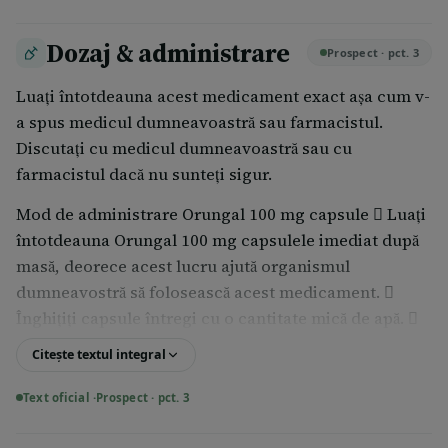
Dozaj & administrare
Prospect · pct. 3
Luaţi întotdeauna acest medicament exact aşa cum v-
a spus medicul dumneavoastră sau farmacistul.
Discutaţi cu medicul dumneavoastră sau cu
farmacistul dacă nu sunteţi sigur.
Mod de administrare Orungal 100 mg capsule  Luaţi
întotdeauna Orungal 100 mg capsulele imediat după
masă, deorece acest lucru ajută organismul
dumneavostră să folosească acest medicament. 
Înghiţiţi capsule întregi cu o cantitate mică de apă. 
Pentru a asigura o absorbţie corectă în organism a
Citește textul integral
medicamentului Orungal capsule, este necesar ca
aciditatea din stomac să fie suficientă. Din acest
Text oficial ·
Prospect · pct. 3
motiv, medicamentele care neutralizează acidul