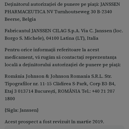
Deţinătorul autorizaţiei de punere pe piaţă: JANSSEN
pierdere temporară sau permanentă a auzului.
PHARMACEUTICA NV Turnhoutseweg 30 B-2340
Spuneţi medicului dumneavoastră dacă vederea vi
Beerse, Belgia
se înceţoşează sau dacă vedeţi dublu, dacă auziţi
ţiuituri în urechi, dacă pierdeţi capacitatea de
Fabricantul JANSSEN CILAG S.p.A. Via C. Janssen (loc.
control a micţiunii sau urinaţi mai des decât de
Borgo S. Michele), 04100 Latina (LT), Italia
obicei.
Pentru orice informații referitoare la acest
medicament, vă rugăm să contactați reprezentanța
locală a deținătorului autorizației de punere pe piață:
România Johnson & Johnson Romania S.R.L. Str.
Tipografilor nr. 11-15 Clădirea S-Park, Corp B3-B4,
Etaj 3 013714 București, ROMÂNIA Tel.: +40 21 207
1800
{Sigla: Janssen}
Acest prospect a fost revizuit în martie 2019.