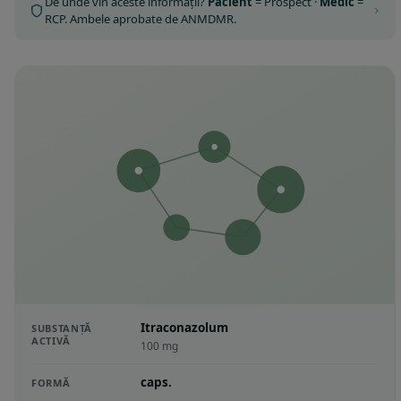
De unde vin aceste informații?
Pacient
= Prospect ·
Medic
=
RCP. Ambele aprobate de ANMDMR.
Itraconazolum
SUBSTANȚĂ
ACTIVĂ
100 mg
caps.
FORMĂ