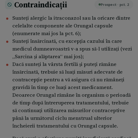
gastric nu trebuie luate cu minimum 1 oră înainte de
Contraindicații
Prospect · pct. 2
administrarea Orungal capsule sau nu trebuie
administrate mai repede de 2 ore după administrarea
Sunteţi alergic la itraconazol sau la oricare dintre
Orungal capsule. Din acelaşi motiv, dacă utilizaţi
celelalte componente ale Orungal capsule
medicamente care opresc producerea de acid în
(enumerate mai jos la pct. 6);
stomac, trebuie să luaţi Orungal capsule împreună cu
Sunteţi însărcinată, cu excepţia cazului în care
o băutură nedietetică de tip cola.  Cât Orungal
medicul dumneavoastră v-a spus să-l utilizaţi (vezi
trebuie să luaţi şi pentru ce perioadă de timp, depinde
„Sarcina şi alăptarea“ mai jos);
de tipul de ciupercă şi de locul infecţiei. Medicul
Dacă sunteţi la vârsta fertilă şi puteţi rămâne
însărcinată, trebuie să luaţi măsuri adecvate de
dumneavoastră vă va spune ce trebuie să faceţi.
contracepţie pentru a vă asigura că nu rămâneţi
Doze
gravidă în timp ce luaţi acest medicament.
Deoarece Orungal rămâne în organism o perioadă
Candidoză vaginală 2 capsule pe zi – o singură zi.
de timp după întreruperea tratamentului, trebuie
Dermatomicoză Doza depinde de infecţia
să continuaţi utilizarea măsurilor contraceptive
dumneavoastră. Medicul dumneavoastră vă va spune
până la următorul ciclu menstrual ulterior
cum trebuie administrat:  2 capsule pe zi timp de 7
încheierii tratamentului cu Orungal capsule.
zile sau  1 capsulă pe zi timp de 15 zile sau  1