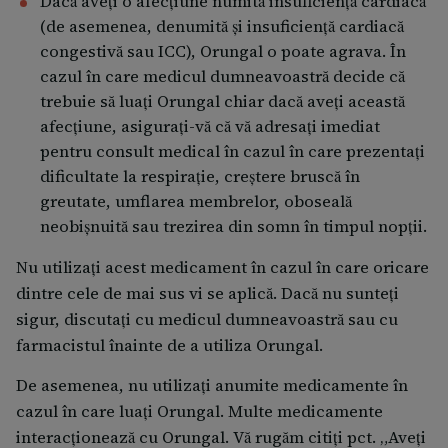
Dacă aveţi o afecţiune numită insuficienţă cardiacă
capsulă pe zi timp de 30 zile
(de asemenea, denumită şi insuficienţă cardiacă
Tinea palmo-plantară 1 capsulă pe zi timp de 30 de
congestivă sau ICC), Orungal o poate agrava. În
zile.
cazul în care medicul dumneavoastră decide că
trebuie să luaţi Orungal chiar dacă aveţi această
Pitiriasis versicolor 2 capsule pe zi timp de 7 zile.
afecţiune, asiguraţi-vă că vă adresaţi imediat
pentru consult medical în cazul în care prezentaţi
Tinea corporis, tinea cruris 1 capsulă pe zi timp de 15
dificultate la respiraţie, creştere bruscă în
zile sau 200 mg timp de 7 zile.
greutate, umflarea membrelor, oboseală
Candidoză orofaringiană 1 capsulă pe zi timp de 15
neobişnuită sau trezirea din somn în timpul nopţii.
zile.
Nu utilizaţi acest medicament în cazul în care oricare
Micoza unghiilor 2 capsule pe zi timp de 3 luni.
dintre cele de mai sus vi se aplică. Dacă nu sunteţi
sigur, discutaţi cu medicul dumneavoastră sau cu
Aspergiloză, criptococoză, histoplasmoză, profilaxia
farmacistul înainte de a utiliza Orungal.
în neutropenie, asociat tratamentului SIDA 2 capsule
pe zi. Durata tratamentului va fi stabilită de medic în
De asemenea, nu utilizaţi anumite medicamente în
funcție de răspunsul la tratament.
cazul în care luaţi Orungal. Multe medicamente
interacţionează cu Orungal. Vă rugăm citiţi pct. „Aveţi
Administrarea la copii și vârstnici Deoarece datele