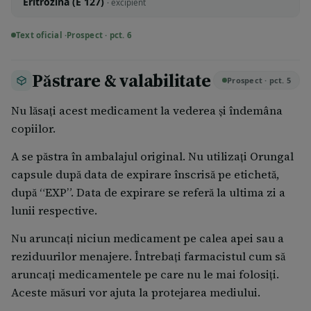
Eritrozină (E 127)
· excipient
Text oficial ·
Prospect · pct. 6
Păstrare & valabilitate
Prospect · pct. 5
Nu lăsaţi acest medicament la vederea şi îndemâna
copiilor.
A se păstra în ambalajul original. Nu utilizaţi Orungal
capsule după data de expirare înscrisă pe etichetă,
după “EXP”. Data de expirare se referă la ultima zi a
lunii respective.
Nu aruncaţi niciun medicament pe calea apei sau a
reziduurilor menajere. Întrebaţi farmacistul cum să
aruncaţi medicamentele pe care nu le mai folosiţi.
Aceste măsuri vor ajuta la protejarea mediului.