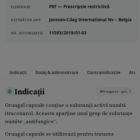
PRF — Prescripție restrictivă
ELIBERARE
Janssen-Cilag International Nv – Belgia
DEȚINĂTOR APP
11593/2019/01-03
NR. AUTORIZAȚIE
Indicații
Dozaj & administrare
Contraindicații
Atenț
Indicații
Prospect · pct. 1
Orungal capsule conţine o substanţă activă numită
itraconazol. Aceasta aparţine unui grup de substanţe
numite „antifungice“.
Orungal capsule se utilizează pentru tratarea