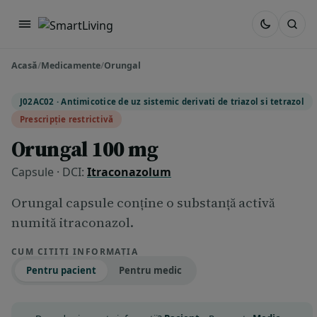
Acasă
/
Medicamente
/
Orungal
J02AC02 · Antimicotice de uz sistemic derivati de triazol si tetrazol
Prescripție restrictivă
Orungal 100 mg
Capsule · DCI:
Itraconazolum
Orungal capsule conţine o substanţă activă
numită itraconazol.
CUM CITIȚI INFORMAȚIA
Pentru pacient
Pentru medic