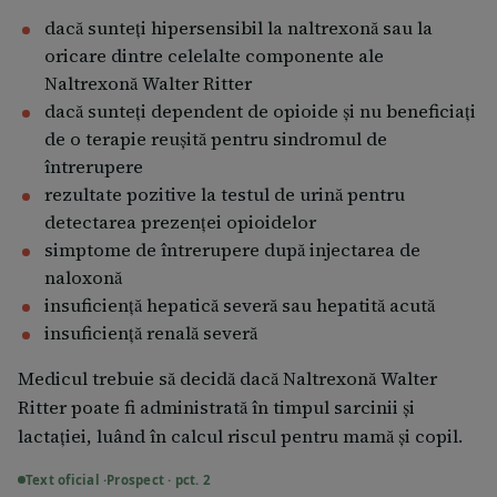
Utilizarea la copii şi adolescenţi Naltrexona nu
dacă sunteţi hipersensibil la naltrexonă sau la
trebuie să fie administrată la copii şi adolescenţi sub
oricare dintre celelalte componente ale
18 ani.
Naltrexonă Walter Ritter
Utilizarea la persoane în vârstă Nu există date
dacă sunteţi dependent de opioide şi nu beneficiaţi
suficiente cu privire la siguranţa şi eficacitatea
de o terapie reuşită pentru sindromul de
întrerupere
administrării la pacienţii în vârstă.
rezultate pozitive la testul de urină pentru
Dacă utilizaţi mai mult Naltrexonă Walter Ritter decât
detectarea prezenţei opioidelor
trebuie În cazul supradozajului, tratamentul trebuie
simptome de întrerupere după injectarea de
să fie simptomatic. Efectele induse de supradozajul
naloxonă
cu naltrexonă nu sunt cunoscute.
insuficienţă hepatică severă sau hepatită acută
insuficienţă renală severă
Medicul trebuie să decidă dacă Naltrexonă Walter
Ritter poate fi administrată în timpul sarcinii şi
lactaţiei, luând în calcul riscul pentru mamă şi copil.
Text oficial ·
Prospect · pct. 2