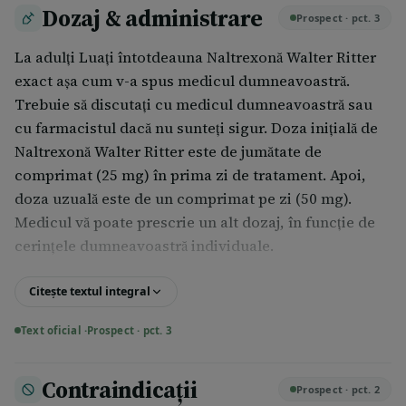
Dozaj & administrare
Prospect · pct. 3
La adulţi Luaţi întotdeauna Naltrexonă Walter Ritter
exact aşa cum v-a spus medicul dumneavoastră.
Trebuie să discutaţi cu medicul dumneavoastră sau
cu farmacistul dacă nu sunteţi sigur. Doza iniţială de
Naltrexonă Walter Ritter este de jumătate de
comprimat (25 mg) în prima zi de tratament. Apoi,
doza uzuală este de un comprimat pe zi (50 mg).
Medicul vă poate prescrie un alt dozaj, în funcţie de
cerinţele dumneavoastră individuale.
Durata tratamentului Durata tratamentului cu
Citește textul integral
Naltrexonă Walter Ritter este determinată de medic.
De obicei, comprimatele de Naltrexonă Walter Ritter
Text oficial ·
Prospect · pct. 3
trebuie să fie luate timp de 3 luni, dar în unele cazuri
poate fi necesară o administrare mai îndelungată.
Contraindicații
Prospect · pct. 2