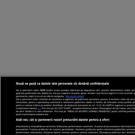
Nouă ne pasă ca datele tale personale să rămână confidențiale
Noi și partenerii noștri
1019
stocăm și/sau accesăm informații pe dispozitivul dvs., precum identificatorii cookie uni
gestiona preferințele dvs. făcând clic mai jos, respectiv vă puteți opune utilizării unui interes legitim în orice moment p
partenerilor noștri și nu vă vor afecta navigarea.
Mai multe detalii
Noi si partenerii nostri (retelele de socializare si agentiile de publicitate partenere, precum si furnizorii nostri de se
functioneze, pentru a personaliza continutul si anunturile publicitare afisate in functie de interesele si/sau profilul dvs
pentru a analiza traficul pe website. Beneficiati de drepturile prevazute de art. 15-22 din GDPR in legatura cu prelucra
modalitatea indicata
aici
. Prin click pe “ACCEPT TOATE”, acceptati folosirea tuturor Tehnologiilor de tip Cookie, care imp
de catre Vendor-ii cu care colaboram. Prin click pe “VREAU SA MODIFIC SETARILE INDIVIDUAL” puteti schimba preferinte
pentru functionarea website-ului.
Atât noi, cât și partenerii noștri prelucrăm datele pentru a oferi:
Dezvoltarea și îmbunătățirea serviciilor. Măsurarea performanței reclamelor. Stocarea și/sau accesarea informațiilor de 
personalizat. Crearea profilurilor de conținut personalizat. Utilizarea profilurilor pentru selectarea publicității person
performanței conținutului. Utilizarea datelor limitate pentru a selecta conținutul. Înțelegerea publicului prin statistic