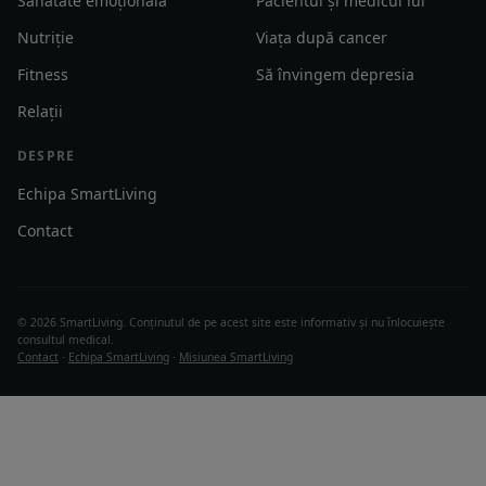
Sănătate emoțională
Pacientul și medicul lui
Nutriție
Viața după cancer
Fitness
Să învingem depresia
Relații
DESPRE
Echipa SmartLiving
Contact
© 2026 SmartLiving. Conținutul de pe acest site este informativ și nu înlocuiește
consultul medical.
Contact
·
Echipa SmartLiving
·
Misiunea SmartLiving