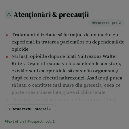
Atenționări & precauții
Prospect · pct. 2
Tratamentul trebuie să fie iniţiat de un medic cu
experienţă în tratarea pacienţilor cu dependenţă de
opioide.
Nu luaţi opioide după ce luaţi Naltrexonă Walter
Ritter. Deşi naltrexona va bloca efectele acestora,
există riscul ca opioidele să existe în organism şi
după ce trece efectul naltrexonei. Aşadar aţi putea
să luaţi o cantitate mai mare din greşeală, ceea ce
poate avea consecinţe grave şi chiar letale.
Trebuie să informaţi orice medic curant că luaţi
naltrexonă.
Citește textul integral
Naltrexona poate induce simptome cu potențial
letal ale sindromului de întrerupere la pacienţii cu
Text oficial ·
Prospect · pct. 2
dependență de opioide.