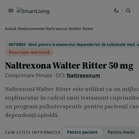
Acasă
/
Medicamente
/
Naltrexona Walter Ritter
N07BB04 · Med. pentru tratamentul dependentei de substante med. ut
Prescripție restrictivă
Naltrexona Walter Ritter 50 mg
Comprimate filmate · DCI:
Naltrexonum
Naltrexonă Walter Ritter este utilizat ca un mijlo
suplimentar în cadrul unui tratament cuprinzăt
un program psihoterapeutic pentru pacienţii car
dependenţă opioidă.
Pentru pacient
Pentru medic
CUM CITIȚI INFORMAȚIA