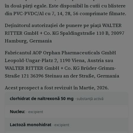
în două părţi egale. Este disponibil în cutii cu blistere
medicale. Acestea includ orice reacţii adverse
din PVC-PVDC/Al cu 7, 14, 28, 56 comprimate filmate.
nemenţionate în acest prospect. De asemenea, puteţi
raporta reacţiile adverse direct prin intermediul
Deţinătorul autorizaţiei de punere pe piaţă WALTER
sistemului naţional de raportare, ale cărui detalii sunt
RITTER GmbH + Co. KG Spaldingstraße 110 B, 20097
publicate pe web site-ul Agenţiei Naţionale a
Hamburg, Germania
Medicamentului şi a Dispozitivelor Medicale,
Fabricantul AOP Orphan Pharmaceuticals GmbH
http://www.anm.ro. Agenţia Naţională a
Leopold-Ungar-Platz 2, 1190 Viena, Austria sau
Medicamentului şi a Dispozitivelor Medicale din
WALTER RITTER GmbH + Co. KG Brüder-Grimm-
România Str. Aviator Sănătescu nr. 48, sector 1
Straße 121 36396 Steinau an der Straße, Germania
Bucureşti 011478- RO e-mail: adr@anm.ro
Acest prospect a fost revizuit în Martie, 2026.
Raportând reacţiile adverse, puteţi contribui la
furnizarea de informaţii suplimentare privind
clorhidrat de naltrexonă 50 mg
· substanță activă
siguranţa acestui medicament.
Nucleu:
· excipient
Lactoză monohidrat
· excipient