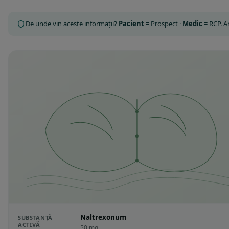
De unde vin aceste informații?
Pacient
= Prospect ·
Medic
= RCP. 
Naltrexonum
SUBSTANȚĂ
ACTIVĂ
50 mg