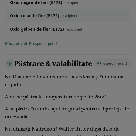
Oxid negru de fier (E172)
· excipient
Oxid roşu de fier (E172)
· excipient
Oxid galben de fier (E172)
· excipient
Text oficial ·
Prospect · pct. 6
Păstrare & valabilitate
Prospect · pct. 5
Nu lăsaţi acest medicament la vederea şi îndemâna
copiilor.
A nu se păstra la temperaturi de peste 25oC.
A se păstra în ambalajul original pentru a-l proteja de
umezeală.
Nu utilizaţi Naltrexonă Walter Ritter după data de