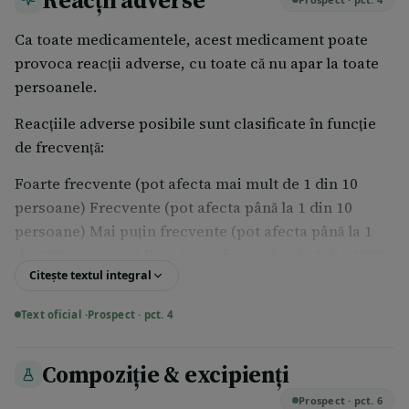
Ca toate medicamentele, acest medicament poate
provoca reacţii adverse, cu toate că nu apar la toate
persoanele.
Reacţiile adverse posibile sunt clasificate în funcţie
de frecvenţă:
Foarte frecvente (pot afecta mai mult de 1 din 10
persoane) Frecvente (pot afecta până la 1 din 10
persoane) Mai puţin frecvente (pot afecta până la 1
din 100 persoane) Rare (pot afecta până la 1 din 1000
Citește textul integral
persoane) Foarte rare (pot afecta până 1 persoană din
10000) Pot apărea următoarele reacții adverse:
Text oficial ·
Prospect · pct. 4
Foarte frecvente: durere de cap, tulburări ale
somnului, agitaţie, nervozitate, durere abdominală,
Compoziție & excipienți
greaţă, senzaţie de vomă, dureri articulare şi
Prospect · pct. 6