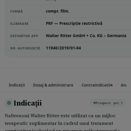
compr. film.
FORMĂ
PRF — Prescripție restrictivă
ELIBERARE
Walter Ritter GmbH + Co. KG – Germania
DEȚINĂTOR APP
11940/2019/01-04
NR. AUTORIZAȚIE
Indicații
Dozaj & administrare
Contraindicații
Atenț
Indicații
Prospect · pct. 1
Naltrexonă Walter Ritter este utilizat ca un mijloc
terapeutic suplimentar în cadrul unui tratament
cuprinzător incluzând un program psihoterapeutic