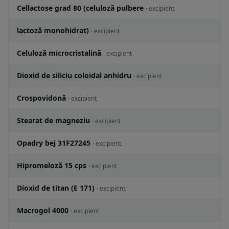
Cellactose grad 80 (celuloză pulbere
· excipient
lactoză monohidrat)
· excipient
Celuloză microcristalină
· excipient
Dioxid de siliciu coloidal anhidru
· excipient
Crospovidonă
· excipient
Stearat de magneziu
· excipient
Opadry bej 31F27245
· excipient
Hipromeloză 15 cps
· excipient
Dioxid de titan (E 171)
· excipient
Macrogol 4000
· excipient