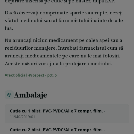
expirare înscrisă pe cutie şi pe blister, după EXP.
Dacă observaţi comprimate sparte sau rupte, cereţi
sfatul medicului sau al farmacistului înainte de a le
lua.
Nu aruncaţi niciun medicament pe calea apei sau a
reziduurilor menajere. Întrebaţi farmacistul cum să
aruncaţi medicamentele pe care nu le mai folosiţi.
Aceste măsuri vor ajuta la protejarea mediului.
Text oficial ·
Prospect · pct. 5
Ambalaje
Cutie cu 1 blist. PVC-PVDC/Al x 7 compr. film.
·
11940/2019/01
Cutie cu 2 blist. PVC-PVDC/Al x 7 compr. film.
·