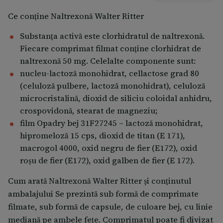
musculare, slăbiciune.
Ce conţine Naltrexonă Walter Ritter
Frecvente: sete, ameţeli, tremor, transpiraţie
abundentă, vertij, secreţie lacrimală abundentă,
Substanţa activă este clorhidratul de naltrexonă.
durere toracică, diaree, constipaţie, retenţie de urină,
Fiecare comprimat filmat conține clorhidrat de
erupţie, lipsa poftei de mâncare, ejaculare întârziată,
naltrexonă 50 mg. Celelalte componente sunt:
potenţă scăzută, anxietate, energie sporită, senzaţie
nucleu-lactoză monohidrat, cellactose grad 80
de tristeţe, iritabilitate, modificări ale stării de spirit.
(celuloză pulbere, lactoză monohidrat), celuloză
microcristalină, dioxid de siliciu coloidal anhidru,
Rare: tulburări de vorbire, afecţiuni hepatice
crospovidonă, stearat de magneziu;
(afecţiuni ale ficatului), depresie, ideaţie suicidară,
film Opadry bej 31F27245 – lactoză monohidrat,
tentativă de sinucidere
hipromeloză 15 cps, dioxid de titan (E 171),
macrogol 4000, oxid negru de fier (E172), oxid
Foarte rare: număr scăzut de hemocite, ceea ce poate
roşu de fier (E172), oxid galben de fier (E 172).
determina apariţia mai uşoară a vânătăilor, tremor,
erupţie la nivelul pielii, agitaţie, euforie, halucinaţii
Cum arată Naltrexonă Walter Ritter şi conţinutul
ambalajului Se prezintă sub formă de comprimate
Raportarea reacţiilor adverse Dacă manifestaţi orice
filmate, sub formă de capsule, de culoare bej, cu linie
reacţii adverse, adresaţi-vă medicului
mediană pe ambele feţe. Comprimatul poate fi divizat
dumneavoastră, farmacistului sau asistentei