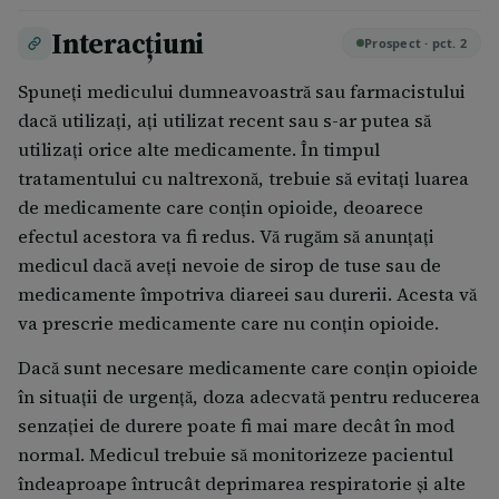
Trebuie să efectuați controlul funcţiei ficatului
Interacțiuni
Prospect · pct. 2
înainte şi după tratament.
Dacă efectuați analize ale sângelui, informaţi
Spuneţi medicului dumneavoastră sau farmacistului
medicul care face analizele că luaţi naltrexonă şi că
dacă utilizaţi, aţi utilizat recent sau s-ar putea să
acest medicament poate afecta rezultatele
utilizaţi orice alte medicamente. În timpul
testelor hepatice.
tratamentului cu naltrexonă, trebuie să evitaţi luarea
În timpul tratamentului cu naltrexonă, durerile
de medicamente care conţin opioide, deoarece
trebuie să fie tratate doar cu analgezice non-
efectul acestora va fi redus. Vă rugăm să anunţaţi
opioide.
medicul dacă aveţi nevoie de sirop de tuse sau de
Este posibil să fiţi mai sensibil la medicamentele
medicamente împotriva diareei sau durerii. Acesta vă
care conţin opioide după tratamentul cu
va prescrie medicamente care nu conţin opioide.
naltrexonă.
Dacă rămâneţi însărcinată trebuie să anunţaţi
Dacă sunt necesare medicamente care conţin opioide
medicul.
în situaţii de urgenţă, doza adecvată pentru reducerea
senzaţiei de durere poate fi mai mare decât în mod
normal. Medicul trebuie să monitorizeze pacientul
îndeaproape întrucât deprimarea respiratorie şi alte