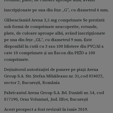
in cazul consumului concomitent de alcool etilic
s-au raportat reacţii de tip disulfiramcare se
inscripţionate pe una din feţe „G”, cu diametrul 6 mm.
manifestă prin stare generală de rău, dificultate la
respiraţie, palpitaţii, durere de cap, greaţă şi
Glibenclamid Arena 3,5 mg comprimate Se prezintă
vărsături.
sub formă de comprimate neacoperite, rotunde,
erupții pe piele, mancărimea pielii Reacţii adverse
plate, de culoare aproape albă, având inscripţionate
foarte rare – scăderea severă a globulelor albe din
pe una din feţe „GL”, cu diametrul 9 mm. Este
sange (agranulocitoză), scăderea numărului de
disponibil în cutii cu 3 sau 100 blistere din PVC/Al a
globule roşii din sange (anemie hemolitică),
cate 10 comprimate și un flacon din PEÎD a 100
scăderea numărului de globule albe, roșii și de
comprimate.
plachete ) aplazie medulară), scădere globală a
Deţinătorul autorizaţiei de punere pe piaţă Arena
numărului de celule sanguine (pancitopenie);
creșterea sensibilității pielii la radiațiile solare,
Group S.A. Str. Ştefan Mihăileanu nr. 31,cod 024022,
reacții alergice ale pielii (vasculie alergice, eritem
sector 2, Bucureşti, România
polimorf, dermatită exfoliativă);
Fabricantul Arena Group S.A. Bd. Dunării nr. 54, cod
scăderea nivelului de sodiu din sange. Reacții
077190, Oras Voluntari, Jud. Ilfov, Bucureşti
adverse cu frecvență necunoscută – creșterea
enzimelor hepatice cu risc de hepatită citolitică
Acest prospect a fost revizuit în iunie 2019.