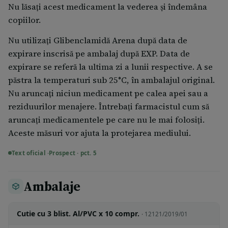
Nu lăsați acest medicament la vederea și îndemâna
copiilor.
Nu utilizaţi Glibenclamidă Arena după data de
expirare inscrisă pe ambalaj după EXP. Data de
expirare se referă la ultima zi a lunii respective. A se
păstra la temperaturi sub 25°C, în ambalajul original.
Nu aruncați niciun medicament pe calea apei sau a
reziduurilor menajere. Întrebați farmacistul cum să
aruncați medicamentele pe care nu le mai folosiți.
Aceste măsuri vor ajuta la protejarea mediului.
Text oficial ·
Prospect · pct. 5
Ambalaje
Cutie cu 3 blist. Al/PVC x 10 compr.
· 12121/2019/01