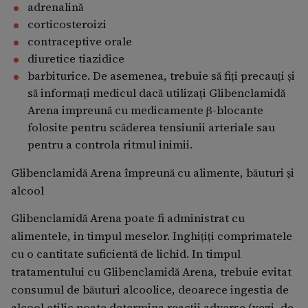
adrenalină
corticosteroizi
contraceptive orale
diuretice tiazidice
barbiturice. De asemenea, trebuie să fiţi precauţi şi
să informaţi medicul dacă utilizaţi Glibenclamidă
Arena impreună cu medicamente β-blocante
folosite pentru scăderea tensiunii arteriale sau
pentru a controla ritmul inimii.
Glibenclamidă Arena împreună cu alimente, băuturi și
alcool
Glibenclamidă Arena poate fi administrat cu
alimentele, in timpul meselor. Inghiţiţi comprimatele
cu o cantitate suficientă de lichid. In timpul
tratamentului cu Glibenclamidă Arena, trebuie evitat
consumul de băuturi alcoolice, deoarece ingestia de
alcool etilic poate determina reacţii adverse (vezi, de