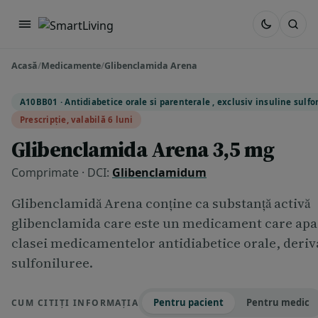
Acasă
/
Medicamente
/
Glibenclamida Arena
A10BB01 · Antidiabetice orale si parenterale , exclusiv insuline sulf
Prescripție, valabilă 6 luni
Glibenclamida Arena 3,5 mg
Comprimate · DCI:
Glibenclamidum
Glibenclamidă Arena conține ca substanță activă
glibenclamida care este un medicament care apa
clasei medicamentelor antidiabetice orale, deriva
sulfoniluree.
Pentru pacient
Pentru medic
CUM CITIȚI INFORMAȚIA