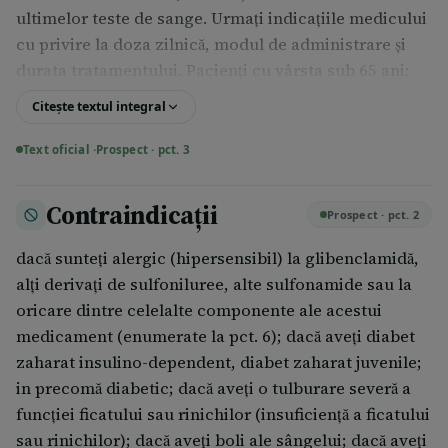
ultimelor teste de sange. Urmaţi indicaţiile medicului
cu privire la doza zilnică, modul de administrare şi
durata tratamentului. Pacienţi cu vârsta sub 65 ani:
Doza iniţială recomandată este de 1,75 mg
Citește textul integral
glibenclamidă pe zi, administrată înaintea micului
dejun;
Text oficial ·
Prospect · pct. 3
apoi, doza se creşte treptat pană la 3,5 mg
Contraindicații
glibenclamidă pe zi, in funcţie de valoarea glicemiei,
Prospect · pct. 2
repartizând doza inainte de cele 2-3 mese principale.
dacă sunteţi alergic (hipersensibil) la glibenclamidă,
Doza va fi crescută la intervale de câteva zile. Dozele
alţi derivaţi de sulfoniluree, alte sulfonamide sau la
zilnice de pană la 3,5 mg glibenclamidă (2
oricare dintre celelalte componente ale acestui
comprimate Glibenclamidă Arena 1,75 mg sau un
medicament (enumerate la pct. 6); dacă aveţi diabet
comprimat Glibenclamidă Arena 3,5 mg) pot fi
zaharat insulino-dependent, diabet zaharat juvenile;
administrate o singură dată, dimineaţa, la micul
in precomă diabetic; dacă aveţi o tulburare severă a
dejun, cu puţin lichid. Dozele mai mari se vor diviza
funcţiei ficatului sau rinichilor (insuficienţă a ficatului
în două prize, dimineaţa şi seara, administrate înainte
sau rinichilor); dacă aveți boli ale sângelui; dacă aveţi