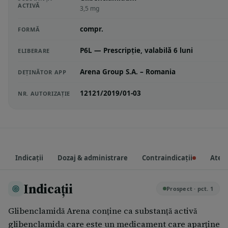
ACTIVĂ
3,5 mg
compr.
FORMĂ
P6L — Prescripție, valabilă 6 luni
ELIBERARE
Arena Group S.A. – Romania
DEȚINĂTOR APP
12121/2019/01-03
NR. AUTORIZAȚIE
Indicații
Dozaj & administrare
Contraindicații
Atenț
Indicații
Prospect · pct. 1
Glibenclamidă Arena conține ca substanță activă
glibenclamida care este un medicament care aparține