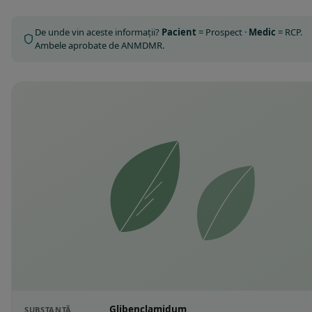
De unde vin aceste informații?
Pacient
= Prospect ·
Medic
= RCP.
Ambele aprobate de ANMDMR.
Glibenclamidum
SUBSTANȚĂ