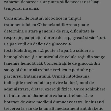
doză dublă pentru a compensa doza uitată.
zaharat, deoarece s-ar putea să fie necesar să luaţi
temporar insulină.
Dacă încetați să utilizați Glibenclamidă Arena Dacă
incetaţi să utilizaţi Glibenclamidă Arena, concentraţia
Consumul de băuturi alcoolice in timpul
glucozei in sange poate deveni prea mare, cu
tratamentului cu Glibenclamidă Arena poate
inrăutăţirea simptomelor de diabet zaharat, cum sunt
determina o stare generală de rău, dificultate la
foame pronunţată, sete excesivă, eliminarea unor
respiraţie, palpitaţii, durere de cap, greaţă şi vărsături.
cantităţi mari de urină, oboseală, uscăciune a gurii.
La pacienţii cu deficit de glucozo-6-
Adresaţi-vă intotdeauna medicului dumneavoastră,
fosfatdehidrogenază poate să apară o scădere a
inainte de a intrerupe administrarea Glibenclamidă
hemoglobinei şi a numărului de celule roşii din sange
Arena.
(anemie hemolitică). Concentraţiile de glucoză din
sange şi din urină trebuie verificate periodic pe
Dacă aveți orice întrebări suplimentare cu privire la
parcursul tratamentului. Urmaţi întotdeauna
acest medicament, adresați-vă medicului
indicaţiile medicului cu privire la doză, mod de
dumneavoastră sau farmacistului sau asistentei
administrare, dietă şi exerciţii fizice. Orice schimbare
medicale.
in tratamentul diabetului zaharat trebuie să fie
hotărată de către medicul dumneavoastră, incluzand
trecerea la sau de la un alt medicament antidiabetic