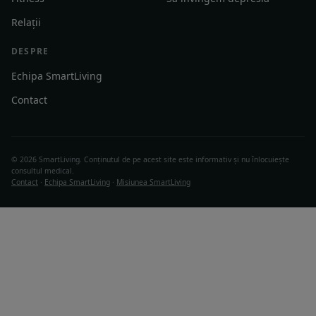
Relații
DESPRE
Echipa SmartLiving
Contact
© 2026 SmartLiving. Conținutul de pe acest site este informativ și nu înlocuiește
consultul medical.
Contact
·
Echipa SmartLiving
·
Misiunea SmartLiving