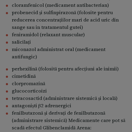
cloramfenicol (medicament antibacterian)
probenecid şi sulfinpirazonă (folosite pentru
reducerea concentraţiilor mari de acid uric din
sange sau in tratamentul gutei)
feniramidol (relaxant muscular)
salicilaţi
miconazol administrat oral (medicament
antifungic)
perhexilină (folosită pentru afecţiuni ale inimii)
cimetidină
clorpromazină
glucocorticoizi
tetracosactid (administrare sistemică şi locală)
antagonişti β2 adrenergici
fenilbutazonă şi derivaţi de fenilbutazonă
(administrare sistemică) Medicamente care pot să
scadă efectul Glibenclamidă Arena: