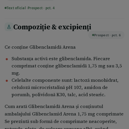
mai puţin de 1 din 10000 pacienţi Cu frecvenţă
Text oficial ·
Prospect · pct. 4
necunoscută care nu poate fi estimată din datele
disponibile
Compoziție & excipienți
Reacţii adverse frecvente: – greaţă, vărsături, diaree,
Prospect · pct. 6
dureri de stomac şi pierderea apetitului alimentar
Reacţii adverse mai puțin frecvente:
Ce conține Glibenclamidă Arena
afecţiune numită porfirie
Substanţa activă este glibenclamida. Fiecare
creşteri mici pană la moderate ale valorii de uree și
comprimat conţine glibenclamidă 1,75 mg sau 3,5
creatininei din sange Reacţii adverse rare:
mg.
scăderea numărului de leucocite și trombocite din
Celelalte componente sunt: lactoză monohidrat,
sange;
celuloză microcristalină pH 102, amidon de
hipoglicemie. Hipoglicemia poate să apară, in
porumb, polividonă K30, talc, acid stearic.
special la persoanele debilitate, varstnici, in caz
Cum arată Glibenclamidă Arena și conținutul
de efort fizic intens, dietă neregulată sau consum
ambalajului Glibenclamid Arena 1,75 mg comprimate
concomitent de alcool etilic, disfuncţie hepatică
Se prezintă sub formă de comprimate neacoperite,
şi/sau renală.
rotunde, plate, de culoare aproape albă, având