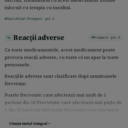
sarcinii, tratamentul cu acest medicament trebuie
inlocuit cu terapia cu insulină.
Text oficial ·
Prospect · pct. 2
Reacții adverse
Prospect · pct. 4
Ca toate medicamentele, acest medicament poate
provoca reacții adverse, cu toate că nu apar la toate
persoanele.
Reacţiile adverse sunt clasificate după următoarele
frecvenţe:
Foarte frecvente: care afectează mai mult de 1
pacient din 10 Frecvente: care afectează mai puţin de
1 din 10 pacienţi Mai puţin frecvente: care afectează
mai puţin de 1 din 100 pacienţi Rare: care afectează
Citește textul integral
mai puţin de 1 din 1000 pacienţi Foarte rare: afectează