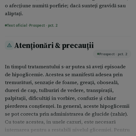
de mese. Pentru tratamentul de intreţinere doza
o afecţiune numită porfirie; dacă sunteţi gravidă sau
zilnică maximă recomandată este de 15 mg
alăptaţi.
glibenclamidă, repartizată în 2-3 prize, înaintea
Text oficial ·
Prospect · pct. 2
meselor principale.
Persoane cu vârstă mai mare de 65 ani Se recomandă
Atenționări & precauții
iniţierea tratamentului cu o doză de 1,75 mg
Prospect · pct. 2
glibenclamidă pe zi. Această doză poate fi crescută
progresiv pană la echilibrarea satisfăcătoare a
In timpul tratamentului s-ar putea să aveţi episoade
glicemiei, cu respectarea unui interval minim de 7
de hipoglicemie. Acestea se manifestă adesea prin
zile intre creşterea dozei şi monitorizarea glicemiei.
tremurături, senzaţie de foame, greaţă, oboseală,
dureri de cap, tulburări de vedere, transpiraţii,
Dacă utilizați mai mult Glibenclamidă Arena decât
palpitaţii, dificultăţi in vorbire, confuzie şi chiar
trebuie Dacă aţi luat o doză mai mare decat cea
pierderea conştienţei. In general, aceste hipoglicemii
recomandată, adresaţi-vă medicului dumneavoastră,
se pot corecta prin administrarea de glucide (zahăr).
farmacistului sau mergeţi la departamentul de
Cu toate acestea, in unele cazuri, este necesară
urgenţă al celui mai apropiat spital, deoarece poate să
internarea pentru a restabili nivelul glicemiei. Pentru
apară hipoglicemie (manifestată prin greaţă, vărsături,