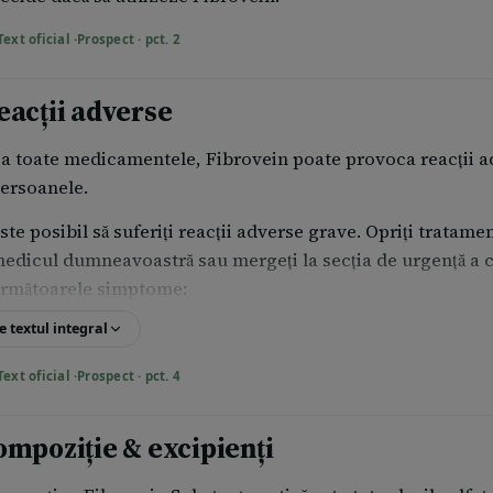
Text oficial ·
Prospect · pct. 2
eacții adverse
a toate medicamentele, Fibrovein poate provoca reacții ad
ersoanele.
ste posibil să suferiți reacții adverse grave. Opriți tratame
edicul dumneavoastră sau mergeți la secția de urgență a ce
rmătoarele simptome:
e textul integral
Text oficial ·
Prospect · pct. 4
ompoziție & excipienți