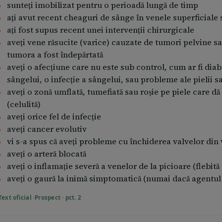
sunteți imobilizat pentru o perioadă lungă de timp
acă aveți întrebări suplimentare cu privire la utilizarea 
ați avut recent cheaguri de sânge în venele superficial
sistentei medicale.
ați fost supus recent unei intervenții chirurgicale
aveți vene răsucite (varice) cauzate de tumori pelvine 
tumora a fost îndepărtată
aveți o afecțiune care nu este sub control, cum ar fi dia
sângelui, o infecție a sângelui, sau probleme ale pielii s
aveți o zonă umflată, tumefiată sau roșie pe piele care dă
(celulită)
aveți orice fel de infecție
aveți cancer evolutiv
vi s-a spus că aveți probleme cu închiderea valvelor di
aveți o arteră blocată
aveți o inflamație severă a venelor de la picioare (flebită
aveți o gaură la inimă simptomatică (numai dacă agentul
Text oficial ·
Prospect · pct. 2