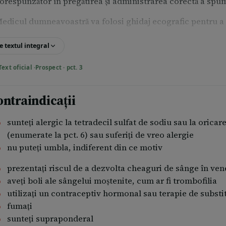
orespunzător în pregătirea și administrarea corectă a spum
edicul dumneavoastră va folosi ghidaj ecografic pentru a tr
entru a administra spuma sclerozantă.
e textul integral
edicul va decide ce porțiuni să trateze și care este doza
Text oficial ·
Prospect · pct. 3
ecomandate sunt:
dulți și vârstnici
ontraindicații
Variază între 0,1 și 2 ml pentru fiecare injecție. Se pot f
sunteți alergic la tetradecil sulfat de sodiu sau la oric
concentrații mai mici, însă, atunci când se folosește inj
(enumerate la pct. 6) sau suferiți de vreo alergie
folosi mai mult de 4 ml.
nu puteți umbla, indiferent din ce motiv
atorită volumului limitat de agent sclerozant autorizat, es
prezentați riscul de a dezvolta cheaguri de sânge în vene
cleroterapie.
aveți boli ale sângelui moștenite, cum ar fi trombofilia
utilizați un contraceptiv hormonal sau terapie de subst
upă ce ați fost tratat cu Fibrovein, este important să urm
fumaţi
osibil să vi se ceară să purtați un bandaj și/sau ciorapi co
sunteți supraponderal
igmentarea pielii.