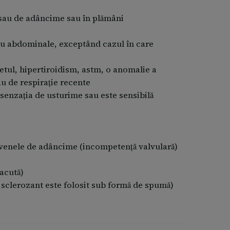
acestui medicament, adresați-vă medicului sau
e sau de adâncime sau în plămâni
sau abdominale, exceptând cazul în care
betul, hipertiroidism, astm, o anomalie a
au de respirație recente
 senzația de usturime sau este sensibilă
n venele de adâncime (incompetență valvulară)
 acută)
 sclerozant este folosit sub formă de spumă)