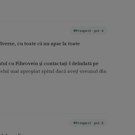
Prospect · pct. 4
verse, cu toate că nu apar la toate
ntul cu Fibrovein și contactați-l deîndată pe
lui mai apropiat spital dacă aveți vreunul din
Prospect · pct. 6