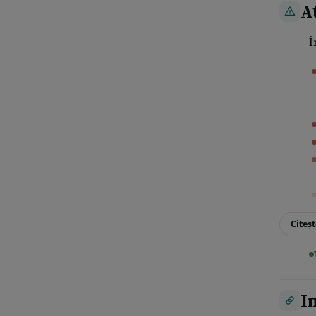
A
Î
Citeșt
I