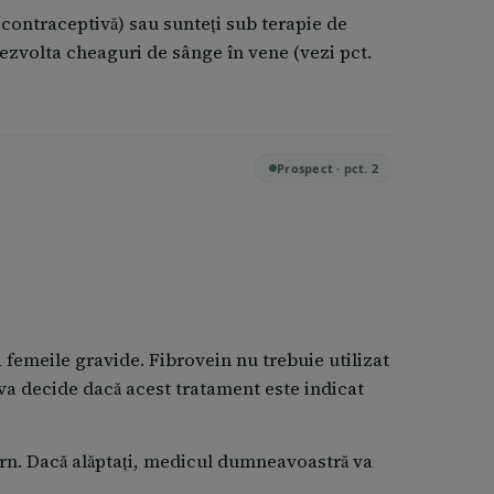
ateroscleroză)
contraceptivă) sau sunteți sub terapie de
elor care vă afectează mâinile și picioarele
dezvolta cheaguri de sânge în vene (vezi pct.
)
unde ghidurile naționale permit, Fibrovein
ății calificați corespunzător, cu experiență în
Prospect · pct. 2
ctă, sub supravegherea unui medic. Este
t pentru a se vedea dacă aveți probleme cu
atea dumneavoastră și vă va informa despre
a femeile gravide. Fibrovein nu trebuie utilizat
riza pe parcursul ședinței de scleroterapie,
 va decide dacă acest tratament este indicat
oșire, mâncărime, tuse) sau simptome
rțeală).
ern. Dacă alăptați, medicul dumneavoastră va