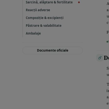
Sarcină, alăptare & fertilitate
A
a
Reacții adverse
u
Compoziție & excipienți
c
Păstrare & valabilitate
F
Ambalaje
Documente oficiale
D
S
u
T
i
a
e