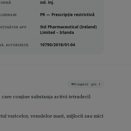
sol. inj.
FORMĂ
PR — Prescripție restrictivă
ELIBERARE
Std Pharmaceutical (Ireland)
DEȚINĂTOR APP
Limited – Irlanda
10790/2018/01-04
NR. AUTORIZAȚIE
Prospect · pct. 1
are conține substanța activă tetradecil
tul varicelor, venulelor mari, mijlocii sau mici