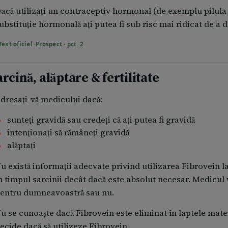
vi s-a spus că aveți orice boală a arterelor sau venelor (
acă utilizați un contraceptiv hormonal (de exemplu pilula 
aveți o inflamație și trombozare severă a arterelor și ven
ubstituție hormonală ați putea fi sub risc mai ridicat de a 
(boală Buerger)
aveți dificultăți de respirație care sunt sub control (astm
Text oficial ·
Prospect · pct. 2
ibrovein se va administra numai de către un medic, acolo 
oate fi administrat de către profesioniști din domeniul sănăt
rcină, alăptare & fertilitate
natomia venoasă, și care cunosc tehnica de injectare core
osibil ca înainte de utilizarea acestei injecții să fiți testa
dresați-vă medicului dacă:
nchiderea valvelor venoase.
sunteți gravidă sau credeți că ați putea fi gravidă
intenționați să rămâneți gravidă
edicul dumneavoastră vă va pune întrebări legat de sănăt
alăptați
osibilele reacțiile adverse ale acestei proceduri.
u există informații adecvate privind utilizarea Fibrovein l
n timpul tratamentului Medicul dumneavoastră vă va monito
n timpul sarcinii decât dacă este absolut necesar. Medicul
i după aceasta, în caz de semne de hipersensibilitate (înr
entru dumneavoastră sau nu.
eurologice (tulburări vizuale, migrenă, furnicături sau amo
u se cunoaște dacă Fibrovein este eliminat în laptele mat
ă va cere să reveniți pentru un control medical.
ecide dacă să utilizeze Fibrovein.