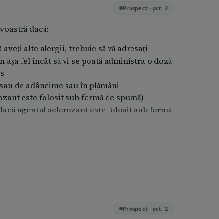
Prospect · pct. 2
voastră dacă:
veți alte alergii, trebuie să vă adresați
n așa fel încât să vi se poată administra o doză
is
e sau de adâncime sau în plămâni
ozant este folosit sub formă de spumă)
dacă agentul sclerozant este folosit sub formă
ate unei afecțiuni ce duce la umflarea
 înrăutățească durerea și inflamația locală
 vascular cerebral sau de eveniment cerebral
Prospect · pct. 2