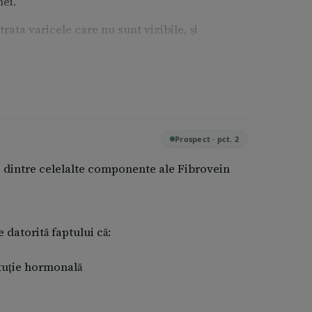
ei.
ata varicele care nu sunt vizibile, și
 corectă pentru dumneavoastră. Dozele
Prospect · pct. 2
olosi maximum 10 ml din cele trei injecții cu
are dintre celelalte componente ale Fibrovein
ecția cu concentrația cea mai mare, nu se pot
te posibil să fie necesare mai multe ședințe de
 datorită faptului că:
ituție hormonală
ați sfatul medicului dumneavoastră. Este
mpresivi pentru a reduce inflamația și