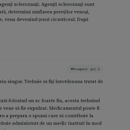
enți sclerozanți. Agenții sclerozanți sunt
tată, determină umflarea pereților venoși,
e, vena devenind țesut cicatriceal. După
Prospect · pct. 3
ein singur. Trebuie să fiți întotdeauna tratat de
tă folosind un ac foarte fin, acesta trebuind
te vene să fie expulzat. Medicamentul poate fi
ru a prepara o spumă care să contribuie la
rebuie administrat de un medic instruit în mod