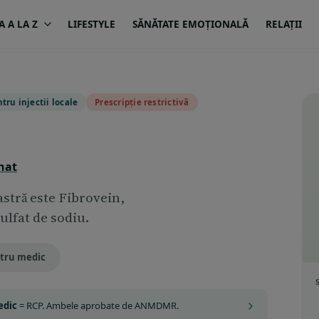
A A LA Z
LIFESTYLE
SĂNĂTATE EMOȚIONALĂ
RELAȚII
tru injectii locale
Prescripție restrictivă
hat
ră este Fibrovein,
ulfat de sodiu.
tru medic
edic
= RCP. Ambele aprobate de ANMDMR.