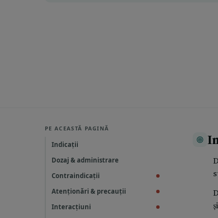
PE ACEASTĂ PAGINĂ
In
Indicații
D
Dozaj & administrare
s
Contraindicații
Atenționări & precauții
D
ș
Interacțiuni