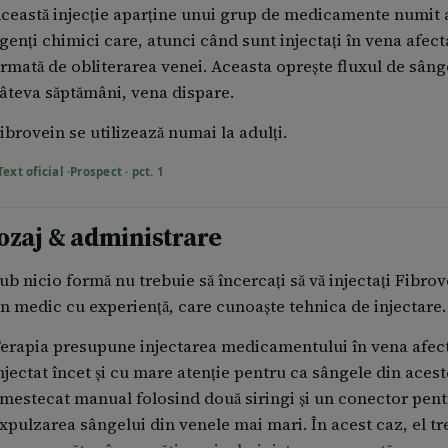
ceastă injecție aparține unui grup de medicamente numit ag
genți chimici care, atunci când sunt injectați în vena afec
rmată de obliterarea venei. Aceasta oprește fluxul de sâng
âteva săptămâni, vena dispare.
ibrovein se utilizează numai la adulți.
Text oficial ·
Prospect · pct. 1
ozaj & administrare
ub nicio formă nu trebuie să încercați să vă injectați Fibrov
n medic cu experiență, care cunoaște tehnica de injectare.
erapia presupune injectarea medicamentului în vena afecta
njectat încet și cu mare atenție pentru ca sângele din aces
mestecat manual folosind două siringi și un conector pent
xpulzarea sângelui din venele mai mari. În acest caz, el t