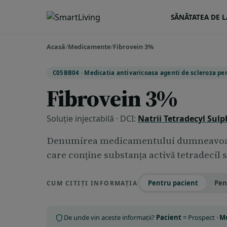
SĂNĂTATEA DE L
Acasă
/
Medicamente
/
Fibrovein 3%
C05BB04 · Medicatia antivaricoasa agenti de scleroza pen
Fibrovein 3%
Soluție injectabilă · DCI:
Natrii Tetradecyl Sulp
Denumirea medicamentului dumneavoast
care conține substanța activă tetradecil s
Pentru pacient
Pen
CUM CITIȚI INFORMAȚIA
De unde vin aceste informații?
Pacient
= Prospect ·
M