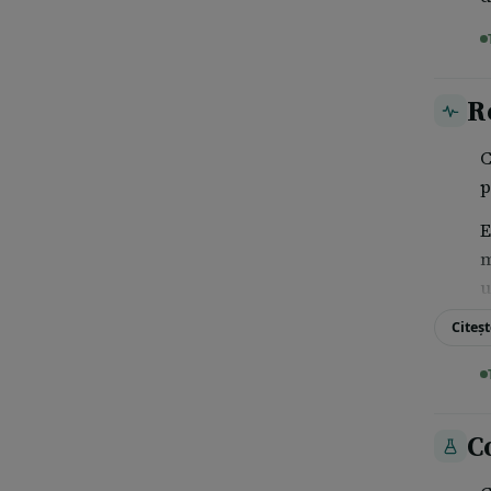
R
C
p
E
m
u
Citeșt
C