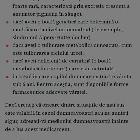
foarte rară, caracterizată prin excreţia crescută a
Instrucţiuni pentru utilizare Comprimatele cu
anumitor pigmenţi în sânge).
eliberare prelungită sunt disponibile în flacoane, iar
dacă aveţi o boală genetică care determină o
în compartimentul mic de la nivelul capacului se pot
modificare la nivel mitocondrial (de exemplu,
păstra jumătăţile de comprimat. Deoarece
sindromul Alpers-Huttenlocher).
comprimatele cu eliberare prelungită se degradează
dacă aveţi o tulburare metabolică cunoscută, cum
la umiditate, flaconul are un capac care trebuie
este tulburarea ciclului ureei.
menţinut bine închis.
dacă aveți deficiență de carnitină (o boală
Dacă luaţi mai mult Depakine Chrono decât trebuie O
metabolică foarte rară) care este netratată.
doză mai mare decât cea recomandată de Depakine
în cazul în care copilul dumneavoastră are vârsta
Chrono poate fi periculoasă. Dacă aţi luat prea mult
sub 6 ani. Pentru aceştia, sunt disponibile forme
din acest medicament, adresaţi-vă imediat medicului
farmaceutice adecvate vârstei.
dumneavoastră sau mergeţi la departamentul de
Dacă credeţi că oricare dintre situaţiile de mai sus
urgenţă al celui mai apropiat spital.
este valabilă în cazul dumneavoastră sau nu sunteţi
Dacă uitaţi să luaţi Depakine Chrono Nu luaţi o doză
sigur, adresaţi-vă medicului dumneavoastră înainte
dublă pentru a compensa doza uitată. Continuaţi să
de a lua acest medicament.
luaţi medicamentul conform recomandărilor