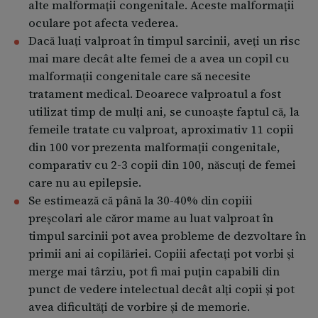
alte malformații congenitale. Aceste malformații
oculare pot afecta vederea.
Dacă luați valproat în timpul sarcinii, aveți un risc
mai mare decât alte femei de a avea un copil cu
malformații congenitale care să necesite
tratament medical. Deoarece valproatul a fost
utilizat timp de mulți ani, se cunoaște faptul că, la
femeile tratate cu valproat, aproximativ 11 copii
din 100 vor prezenta malformații congenitale,
comparativ cu 2-3 copii din 100, născuți de femei
care nu au epilepsie.
Se estimează că până la 30-40% din copiii
preșcolari ale căror mame au luat valproat în
timpul sarcinii pot avea probleme de dezvoltare în
primii ani ai copilăriei. Copiii afectați pot vorbi și
merge mai târziu, pot fi mai puțin capabili din
punct de vedere intelectual decât alți copii și pot
avea dificultăți de vorbire și de memorie.