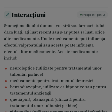
SPUNEŢI MEDICULUI DUMNEAVOASTRĂ IMEDIAT.
Depakine Chrono poate afecta ficatul (şi rar
Interacțiuni
pancreasul) la un număr foarte mic de pacienţi.
Prospect · pct. 2
Riscul de afectare a ficatului este crescut dacă
Spuneţi medicului dumneavoastră sau farmacistului
Depakine este luat de copii cu vârsta sub 3 ani, la
dacă luaţi, aţi luat recent sau s-ar putea să luaţi orice
persoane care iau un alt medicament antiepileptic
alte medicamente. Unele medicamente pot influenţa
în același timp sau care au alte tulburări
efectul valproatului sau acesta poate influenţa
neurologice sau metabolice și forme severe de
efectul altor medicamente. Aceste medicamente
epilepsie.
includ:
în cazul în care copilul dumneavoastră are o altă
boală neurologică, metabolică sau o formă severă
neuroleptice (utilizate pentru tratamentul unor
de epilepsie
tulburări psihice)
dacă aveţi lupus eritematos sistemic (o boală rară)
medicamente pentru tratamentul depresiei
dacă aveţi probleme ale funcţiei rinichilor,
benzodiazepine, utilizate ca hipnotice sau pentru
medicul dumneavoastră va putea dori să vă
tratamentul anxietăţii
supravegheze concentraţia valproatului în sânge
quetiapină, olanzapină (utilizată pentru
sau să vă modifice doza
tratamentul unor tulburări psihice)
dacă creşteţi în greutate, datorită faptului că puteţi
zidovudină (utilizată pentru tratamentul infecţiilor