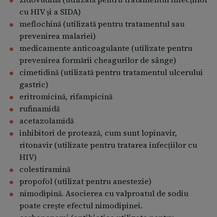
avea poftă de mâncare crescută
cu HIV şi a SIDA)
un număr mic de persoane tratate cu
meflochină (utilizată pentru tratamentul sau
medicamente antiepileptice, cum este valproatul
prevenirea malariei)
de sodiu/acidul valproic, au avut gânduri de
medicamente anticoagulante (utilizate pentru
autovătămare sau de sinucidere. Dacă vă apar
prevenirea formării cheagurilor de sânge)
astfel de gânduri, în orice moment al
cimetidină (utilizată pentru tratamentul ulcerului
tratamentului, adresaţi-vă imediat medicului
gastric)
dumneavoastră.
eritromicină, rifampicină
dacă aveţi diabet zaharat şi vi s-a recomandat
rufinamidă
efectuarea unor teste de determinare a corpilor
acetazolamidă
cetonici în urină, medicul dumneavoastră va avea
inhibitori de protează, cum sunt lopinavir,
în vedere că Depakine Chrono poate determina
ritonavir (utilizate pentru tratarea infecţiilor cu
rezultate fals pozitive.
HIV)
similar altor medicamente antiepileptice, în
colestiramină
timpul administrării acestui medicament,
propofol (utilizat pentru anestezie)
convulsiile se pot agrava sau pot apărea mai des.
nimodipină. Asocierea cu valproatul de sodiu
Dacă se întâmplă aşa, adresaţi-vă imediat
poate creşte efectul nimodipinei.
medicului dumneavoastră.