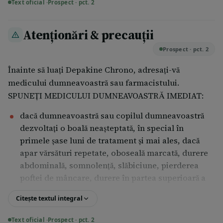
Text oficial ·
Prospect · pct. 2
medicului dumneavoastră. Dacă aţi uitat să luaţi mai
multe doze, adresaţi-vă imediat medicului
Atenționări & precauții
dumneavoastră.
Prospect · pct. 2
Dacă încetaţi să luaţi Depakine Chrono Nu întrerupeţi
tratamentul cu Depakine Chrono şi nu modificaţi
Înainte să luaţi Depakine Chrono, adresaţi-vă
doza fără a vă adresa în prealabil medicului
medicului dumneavoastră sau farmacistului.
dumneavoastră. Dacă întrerupeţi tratamentul fără
SPUNEȚI MEDICULUI DUMNEAVOASTRĂ IMEDIAT:
recomandarea medicului dumneavoastră, starea
dacă dumneavoastră sau copilul dumneavoastră
dumneavoastră se poate înrăutăţi.
dezvoltaţi o boală neaşteptată, în special în
Dacă aveţi orice întrebări suplimentare cu privire la
primele şase luni de tratament şi mai ales, dacă
acest medicament, adresaţi-vă medicului
apar vărsături repetate, oboseală marcată, durere
dumneavoastră sau farmacistului.
abdominală, somnolenţă, slăbiciune, pierderea
poftei de mâncare, durere în partea superioară a
stomacului, greaţă, icter (îngălbenirea pielii sau a
Citește textul integral
albului ochilor), umflarea picioarelor, înrăutăţirea
epilepsiei sau o stare generală de rău, TREBUIE SĂ
Text oficial ·
Prospect · pct. 2