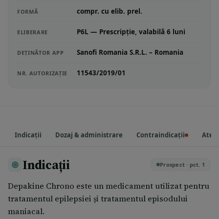
compr. cu elib. prel.
FORMĂ
P6L — Prescripție, valabilă 6 luni
ELIBERARE
Sanofi Romania S.R.L. – Romania
DEȚINĂTOR APP
11543/2019/01
NR. AUTORIZAȚIE
Indicații
Dozaj & administrare
Contraindicații
Atenț
Indicații
Prospect · pct. 1
Depakine Chrono este un medicament utilizat pentru
tratamentul epilepsiei şi tratamentul episodului
maniacal.