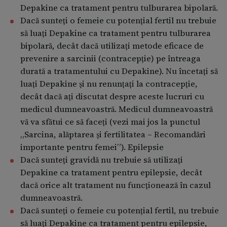
Depakine ca tratament pentru tulburarea bipolară.
dumneavoastră.
Dacă sunteți o femeie cu potențial fertil nu trebuie
Doza este stabilită de către medic, în mod individual,
să luați Depakine ca tratament pentru tulburarea
pentru fiecare pacient în parte.
bipolară, decât dacă utilizați metode eficace de
prevenire a sarcinii (contracepție) pe întreaga
Epilepsie Doza uzuală zilnică recomandată poate
durată a tratamentului cu Depakine). Nu încetați să
varia în funcţie de vârstă, greutate şi severitatea
luați Depakine și nu renunțați la contracepție,
convulsiilor. Doza uzuală recomandată la adulţi este
decât dacă ați discutat despre aceste lucruri cu
de 20-30 mg valproat de sodiu/kg şi zi. La majoritatea
medicul dumneavoastră. Medicul dumneavoastră
pacienţilor, aceasta corespunde la 4-10 comprimate
vă va sfătui ce să faceți (vezi mai jos la punctul
cu eliberare prelungită Depakine Chrono 300 mg,
„Sarcina, alăptarea și fertilitatea – Recomandări
administrată divizat în 1-2 prize zilnice. Episodul
importante pentru femei”). Epilepsie
maniacal Doza zilnică trebuie stabilită şi controlată în
Dacă sunteți gravidă nu trebuie să utilizați
mod individual de către medicul dumneavoastră.
Depakine ca tratament pentru epilepsie, decât
Doza iniţială Doza iniţială zilnică recomandată este de
dacă orice alt tratament nu funcționează în cazul
750 mg. Doza medie zilnică Dozele zilnice
dumneavoastră.
Dacă sunteți o femeie cu potențial fertil, nu trebuie
recomandate sunt cuprinse, de obicei, între 1000 mg
să luați Depakine ca tratament pentru epilepsie,
şi 2000 mg.