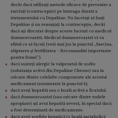
decât dacă utilizați metode eficace de prevenire a
Pacienți cu afecțiuni ale rinichilor Medicul
sarcinii (contracepție) pe întreaga durată a
dumneavoastră poate decide să vă ajusteze doza.
tratamentului cu Depakine. Nu încetați să luați
Depakine și nu renunțați la contracepție, decât
Utilizarea la copii De asemenea, comprimatele cu
dacă ați discutat despre aceste lucruri cu medicul
eliberare prelungită pot fi administrate la copii cu
dumneavoastră. Medicul dumneavoastră vă va
vârsta de minim 6 ani. Doza uzuală recomandată la
sfătui ce să faceți (vezi mai jos la punctul „Sarcina,
copii cu vârsta de minim 6 ani este de aproximativ 30
alăptarea și fertilitatea – Recomandări importante
mg valproat de sodiu/kg şi zi.
pentru femei”).
dacă sunteţi alergic la valproatul de sodiu
Comprimatul cu eliberare prelungită poate fi divizat
(substanţa activă din Depakine Chrono) sau la
în doze egale, dar nu trebuie mestecat sau sfărâmat.
oricare dintre celelalte componente ale acestui
Nu trebuie să întrerupeţi tratamentul fără să discutaţi
medicament (enumerate la punctul 6).
cu medicul dumneavoastră. Altfel, boala
dacă aveţi hepatită sau o boală activă a ficatului.
dumneavoastră se poate agrava.
dacă dumneavoastră (sau oricare dintre rudele
apropiate) aţi avut hepatită severă, în special dacă
Luaţi Depakine Chrono atât timp cât v-a recomandat
a fost determinată de medicamente.
medicul dumneavoastră.
dacă aveţi porfirie hepatică (o boală metabolică