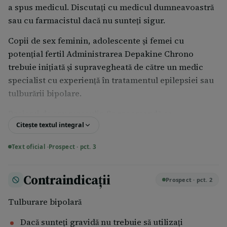
a spus medicul. Discutaţi cu medicul dumneavoastră
sau cu farmacistul dacă nu sunteţi sigur.
Copii de sex feminin, adolescente și femei cu
potenţial fertil Administrarea Depakine Chrono
trebuie inițiată şi supravegheată de către un medic
specialist cu experiență în tratamentul epilepsiei sau
tulburării bipolare.
Pacienți de sex masculin Se recomandă ca
Citește textul integral
administrarea Depakine să fie inițiată și
supravegheată de către un medic specialist cu
Text oficial ·
Prospect · pct. 3
experiență în tratamentul epilepsiei sau al tulburării
bipolare – vezi punctul 2 Recomandări importante
Contraindicații
pentru pacienții de sex masculin.
Prospect · pct. 2
Asiguraţi-vă că efectuaţi vizitele medicale regulate,
Tulburare bipolară
care sunt foarte importante, deoarece poate fi
Dacă sunteți gravidă nu trebuie să utilizați
necesară modificarea dozei recomandate pentru