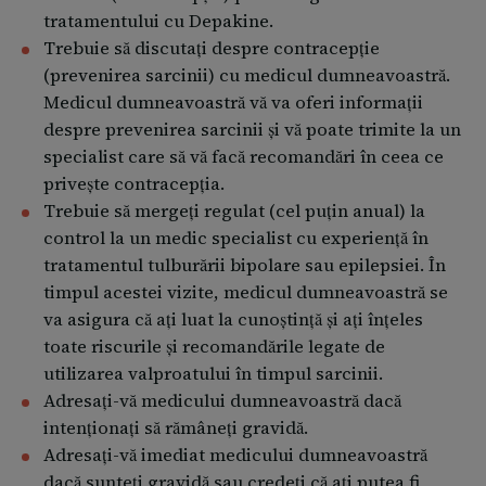
tratamentului cu Depakine.
Trebuie să discutați despre contracepție
(prevenirea sarcinii) cu medicul dumneavoastră.
Medicul dumneavoastră vă va oferi informații
despre prevenirea sarcinii și vă poate trimite la un
specialist care să vă facă recomandări în ceea ce
privește contracepția.
Trebuie să mergeți regulat (cel puțin anual) la
control la un medic specialist cu experiență în
tratamentul tulburării bipolare sau epilepsiei. În
timpul acestei vizite, medicul dumneavoastră se
va asigura că ați luat la cunoștință și ați înțeles
toate riscurile și recomandările legate de
utilizarea valproatului în timpul sarcinii.
Adresați-vă medicului dumneavoastră dacă
intenționați să rămâneți gravidă.
Adresați-vă imediat medicului dumneavoastră
dacă sunteţi gravidă sau credeţi că aţi putea fi