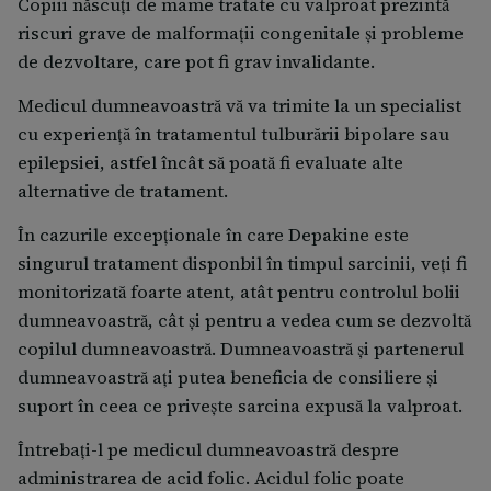
Copiii născuţi de mame tratate cu valproat prezintă
riscuri grave de malformaţii congenitale şi probleme
de dezvoltare, care pot fi grav invalidante.
Medicul dumneavoastră vă va trimite la un specialist
cu experiență în tratamentul tulburării bipolare sau
epilepsiei, astfel încât să poată fi evaluate alte
alternative de tratament.
În cazurile excepționale în care Depakine este
singurul tratament disponbil în timpul sarcinii, veți fi
monitorizată foarte atent, atât pentru controlul bolii
dumneavoastră, cât și pentru a vedea cum se dezvoltă
copilul dumneavoastră. Dumneavoastră și partenerul
dumneavoastră ați putea beneficia de consiliere și
suport în ceea ce privește sarcina expusă la valproat.
Întrebaţi-l pe medicul dumneavoastră despre
administrarea de acid folic. Acidul folic poate