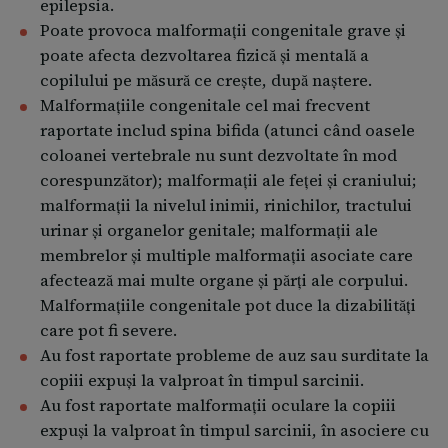
epilepsia.
Poate provoca malformații congenitale grave și
poate afecta dezvoltarea fizică și mentală a
copilului pe măsură ce crește, după naștere.
Malformațiile congenitale cel mai frecvent
raportate includ spina bifida (atunci când oasele
coloanei vertebrale nu sunt dezvoltate în mod
corespunzător); malformații ale feței și craniului;
malformații la nivelul inimii, rinichilor, tractului
urinar și organelor genitale; malformații ale
membrelor și multiple malformații asociate care
afectează mai multe organe și părți ale corpului.
Malformațiile congenitale pot duce la dizabilități
care pot fi severe.
Au fost raportate probleme de auz sau surditate la
copiii expuși la valproat în timpul sarcinii.
Au fost raportate malformații oculare la copiii
expuși la valproat în timpul sarcinii, în asociere cu