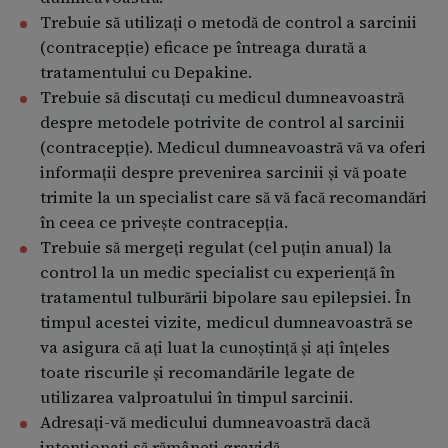
Trebuie să utilizaţi o metodă de control a sarcinii
(contracepţie) eficace pe întreaga durată a
tratamentului cu Depakine.
Trebuie să discutați cu medicul dumneavoastră
despre metodele potrivite de control al sarcinii
(contracepție). Medicul dumneavoastră vă va oferi
informații despre prevenirea sarcinii și vă poate
trimite la un specialist care să vă facă recomandări
în ceea ce privește contracepția.
Trebuie să mergeți regulat (cel puțin anual) la
control la un medic specialist cu experiență în
tratamentul tulburării bipolare sau epilepsiei. În
timpul acestei vizite, medicul dumneavoastră se
va asigura că ați luat la cunoștință și ați înțeles
toate riscurile și recomandările legate de
utilizarea valproatului în timpul sarcinii.
Adresați-vă medicului dumneavoastră dacă
intenționați să rămâneți gravidă.