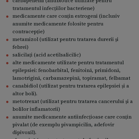
carbapenemi (antibiotice utilizate pentru
au fost raportate reacții cutanate grave, inclusiv
tratamentul infecţiilor bacteriene)
sindrom Stevens-Johnson, necroliză epidermică
medicamente care conţin estrogeni (inclusiv
toxică, reacție la medicament cu eozinofilie și
anumite medicamente folosite pentru
simptome sistemice (DRESS), eritem multiform și
contracepţie)
angioedem în asociere cu tratamentul cu valproat.
metamizol (utilizat pentru tratarea durerii și
Solicitați imediat asistență medicală dacă observați
febrei)
oricare dintre simptomele asociate acestor reacții
salicilaţi (acid acetilsalicilic)
cutanate grave descrise la punctul 4.
alte medicamente utilizate pentru tratamentul
epilepsiei: fenobarbital, fenitoină, primidonă,
Înainte de a lua acest medicament, discutați cu
lamotrigină, carbamazepină, topiramat, felbamat
medicul dumneavoastră
canabidiol (utilizat pentru tratarea epilepsiei și a
dacă ştiţi sau dacă medicul dumneavoastră
altor boli).
suspectează că în familia dumneavoastră există o
metotrexat (utilizat pentru tratarea cancerului și a
problemă genetică determinată de o modificare la
bolilor inflamatorii)
nivel mitocondrial, din cauza unui risc de afectare
anumite medicamente antiinfecțioase care conțin
a ficatului dumneavoastră,
pivalat (de exemplu pivampicilin, adefovir
dacă sunteţi suspectat că suferiţi de orice fel de
dipivoxil).
tulburări metabolice, în particular tulburări