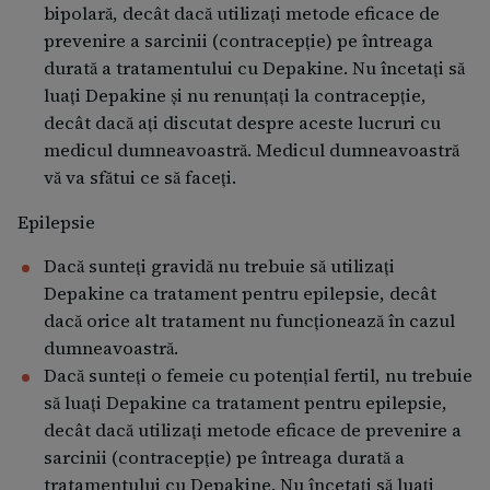
bipolară, decât dacă utilizați metode eficace de
prevenire a sarcinii (contracepție) pe întreaga
durată a tratamentului cu Depakine. Nu încetați să
luați Depakine și nu renunțați la contracepție,
decât dacă ați discutat despre aceste lucruri cu
medicul dumneavoastră. Medicul dumneavoastră
vă va sfătui ce să faceți.
Epilepsie
Dacă sunteți gravidă nu trebuie să utilizați
Depakine ca tratament pentru epilepsie, decât
dacă orice alt tratament nu funcționează în cazul
dumneavoastră.
Dacă sunteți o femeie cu potențial fertil, nu trebuie
să luați Depakine ca tratament pentru epilepsie,
decât dacă utilizați metode eficace de prevenire a
sarcinii (contracepție) pe întreaga durată a
tratamentului cu Depakine. Nu încetați să luați