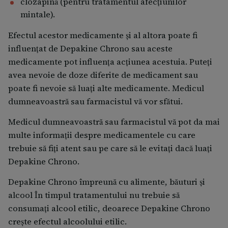
clozapină (pentru tratamentul afecțiunilor
cauzate de deficitul enzimatic ereditar cum este
mintale).
”tulburarea ciclului ureei”, deoarece există riscul
Efectul acestor medicamente şi al altora poate fi
de creştere a valorilor concentraţiei amoniacului
influenţat de Depakine Chrono sau aceste
în sânge
medicamente pot influenţa acţiunea acestuia. Puteţi
dacă aveţi o boală rară numită ”deficit al enzimei
avea nevoie de doze diferite de medicament sau
carnitin-palmitoil-transferază tip II”, deoarece
aveți un risc crescut de boli ale mușchilor
poate fi nevoie să luaţi alte medicamente. Medicul
dacă aveți un aport alimentar scăzut în carnitină,
dumneavoastră sau farmacistul vă vor sfătui.
care se găsește în carne și produse lactate, în
Medicul dumneavoastră sau farmacistul vă pot da mai
special la copiii cu vârsta sub 10 ani,
multe informaţii despre medicamentele cu care
dacă aveți deficit de carnitină și luați carnitină.
trebuie să fiţi atent sau pe care să le evitaţi dacă luaţi
dacă ați dezvoltat vreodată o erupție cutanată
Depakine Chrono.
severă sau descuamarea pielii, apariția de vezicule
și/sau ulcerații la nivelul gurii după ce ați luat
Depakine Chrono împreună cu alimente, băuturi şi
valproat.
alcool În timpul tratamentului nu trebuie să
consumaţi alcool etilic, deoarece Depakine Chrono
creşte efectul alcoolului etilic.