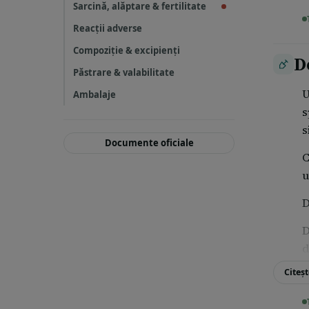
Sarcină, alăptare & fertilitate
Reacții adverse
Compoziție & excipienți
D
Păstrare & valabilitate
U
Ambalaje
s
s
Documente oficiale
C
u
D
D
d
Citeșt
D
s