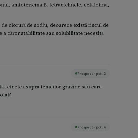
ul, amfotericina B, tetraciclinele, cefalotina,
a de clorură de sodiu, deoarece există riscul de
a căror stabilitate sau solubilitate necesită
Prospect · pct. 2
tat efecte asupra femeilor gravide sau care
olată.
Prospect · pct. 4