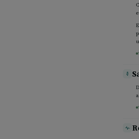
C
e
E
p
u
Sa
D
a
R