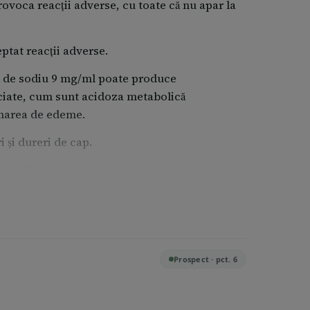
voca reacţii adverse, cu toate că nu apar la
ptat reacţii adverse.
ră de sodiu 9 mg/ml poate produce
ciate, cum sunt acidoza metabolică
rmarea de edeme.
 şi dureri de cap.
ul adăugat.
i adverse, adresați-vă medicului
ții adverse nemenționate în acest prospect.
nţia Naţională a Medicamentului şi a
nr. 48, sector 1 Bucureşti 011478-RO e-mail:
Prospect · pct. 6
e, puteţi contribui la furnizarea de
ent.