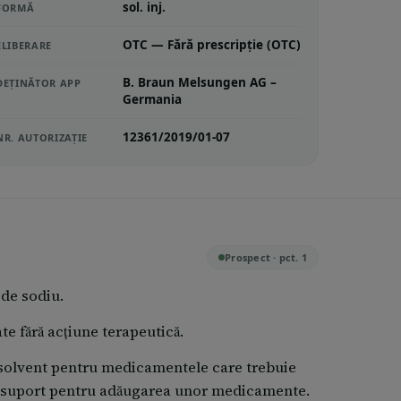
sol. inj.
FORMĂ
OTC — Fără prescripție (OTC)
ELIBERARE
B. Braun Melsungen AG –
DEȚINĂTOR APP
Germania
12361/2019/01-07
NR. AUTORIZAȚIE
Prospect · pct. 1
 de sodiu.
te fără acțiune terapeutică.
a solvent pentru medicamentele care trebuie
a suport pentru adăugarea unor medicamente.