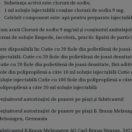
Substanţa activă este clorură de sodiu.
1 ml soluţie injectabilă conţine clorură de sodiu 9 mg.
Celelalt component este: apă pentru preparate injectabil
um arată Clorură de sodiu 9 mg/ml şi conţinutul ambalajul
ormă de soluţie limpede, incoloră., practic lipsită de particu
ste disponibilă în: Cutie cu 20 fiole din polietilenă de joasă 
njectabilă. Cutie cu 20 fiole din polietilenă de joasă densitate
utie cu 20 fiole din polietilenă de joasă densitate, fără aditi
iole din polipropilenă a câte 10 ml soluţie injectabilă Cutie
oluţie injectabilă Cutie cu 100 fiole din polipropilenă a câte
olipropilenă a câte 20 ml soluţie injectabilă
eţinătorul autorizaţiei de punere pe piaţă şi fabricantul
eţinătorul autorizaţiei de punere pe piaţă B. Braun Melsu
elsungen, Germania
abricantul B.Braun Melsungen AG Carl-Braun Strasse, 34