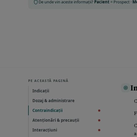
De unde vin aceste informații?
Pacient
= Prospect ·
M
PE ACEASTĂ PAGINĂ
In
Indicații
C
Dozaj & administrare
Contraindicații
F
Atenționări & precauții
C
Interacțiuni
a