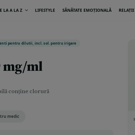
 LA A LA Z
LIFESTYLE
SĂNĂTATE EMOȚIONALĂ
RELAȚII
ti pentru dilutii, incl. sol. pentru irigare
9 mg/ml
ilă conţine clorură
tru medic