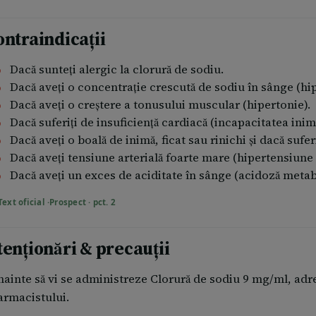
u toate acestea, administrarea unei cantităţi excesive de 
rganelor interne, greaţă, vărsături, diaree, crampe abdomin
ontraindicații
ranspiraţii, febră, hipotensiune arterială, tahicardie, insu
nsuficienţă respiratorie, dureri de cap, vertij, iritabilitat
Dacă sunteţi alergic la clorură de sodiu.
Dacă aveţi o concentraţie crescută de sodiu în sânge (hi
n caz că aveţi vreun simptom de intoxicaţie, administrarea v
Dacă aveţi o creştere a tonusului muscular (hipertonie).
imptomatic.
Dacă suferiţi de insuficienţă cardiacă (incapacitatea inim
Dacă aveţi o boală de inimă, ficat sau rinichi şi dacă suf
a copii şi adolescenţi, coma şi convulsiile pot persista di
Dacă aveţi tensiune arterială foarte mare (hipertensiune a
ot apărea insuficienţă respiratorie cu respiraţie rapidă şi e
Dacă aveţi un exces de aciditate în sânge (acidoză metabo
n caz de supradozaj sau ingestie accidentală, mergeţi imed
Text oficial ·
Prospect · pct. 2
erviciul de informaţii toxicologice.
acă aveţi orice întrebări suplimentare cu privire la acest
tenționări & precauții
umneavoastră sau farmacistului.
nainte să vi se administreze Clorură de sodiu 9 mg/ml, ad
armacistului.