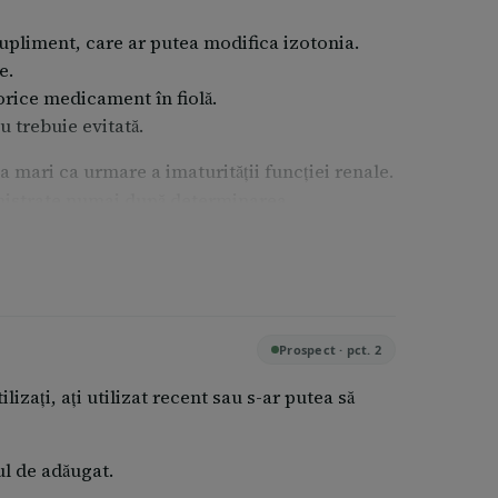
supliment, care ar putea modifica izotonia.
e.
orice medicament în fiolă.
u trebuie evitată.
a mari ca urmare a imaturităţii funcţiei renale.
ministrate numai după determinarea
u hipertensiune arterială, insuficienţă
 pre-eclampsie, hiperaldosteronism, ciroză şi
inar, hipoproteinemie şi alte afecţiuni sau
Prospect · pct. 2
nţie de sodiu.
zaţi, aţi utilizat recent sau s-ar putea să
l de adăugat.