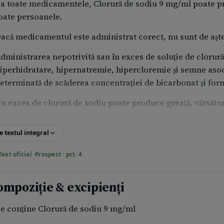
a toate medicamentele, Clorură de sodiu 9 mg/ml poate pro
oate persoanele.
acă medicamentul este administrat corect, nu sunt de aşte
dministrarea nepotrivită sau în exces de soluţie de cloru
iperhidratare, hipernatremie, hipercloremie şi semne aso
eterminată de scăderea concentraţiei de bicarbonat şi fo
n exces de clorură de sodiu poate produce greaţă, vărsături
e asemenea, reacţiile adverse pot fi legate de medicament
e textul integral
aportarea reacţiilor adverse Dacă manifestați orice reacți
umneavoastră sau farmacistului. Acestea includ orice reac
Text oficial ·
Prospect · pct. 4
e asemenea, puteți raporta reacțiile adverse direct la Age
ispozitivelor Medicale din România Str. Aviator Sănătescu 
ompoziție & excipienți
dr@anm.ro Website: www.anm.ro Raportând reacţiile advers
nformaţii suplimentare privind siguranţa acestui medicam
e conţine Clorură de sodiu 9 mg/ml