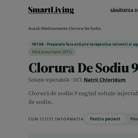
SĂNĂTATEA DE
Acasă
/
Medicamente
/
Clorura De Sodiu
V07AB · Preparate fara actiune terapeutica solventi si agen
Fără prescripție (OTC)
Clorura De Sodiu 
Soluție injectabilă · DCI:
Natrii Chloridum
Clorură de sodiu 9 mg/ml soluţie injectab
de sodiu.
Pentru pacient
Pen
CUM CITIȚI INFORMAȚIA