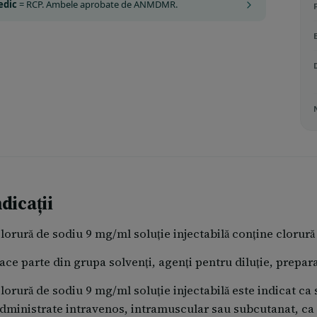
edic
= RCP. Ambele aprobate de ANMDMR.
dicații
lorură de sodiu 9 mg/ml soluţie injectabilă conţine clorură
ace parte din grupa solvenţi, agenți pentru diluţie, prepara
lorură de sodiu 9 mg/ml soluţie injectabilă este indicat c
dministrate intravenos, intramuscular sau subcutanat, c