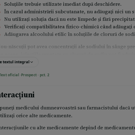
Soluţiile trebuie utilizate imediat după deschidere.
În cazul administrării subcutanate, nu adăugaţi nici un 
Nu utilizaţi soluţia dacă nu este limpede şi fără precipitat
Verificaţi compatibilitatea fizico-chimică când adăugaţi 
Adăugarea alcoolului etilic în soluţiile de clorură de sodi
ou-născuţii pot avea concentraţii ale sodiului în sânge pre
e aceea, injecţiile repetate cu clorură de sodiu pot fi ad
oncentraţiei sodiului în sânge.
e textul integral
lorura de sodiu trebuie utilizată cu precauţie la pacienţii c
Text oficial ·
Prospect · pct. 2
ardiacă, edem pulmonar sau periferic, insuficienţă renală,
lte boli ale ficatului, hipervolemie, obstrucţia tractului ur
nteracțiuni
ratamente (de exemplu cu corticosteroizi) asociate cu rete
puneţi medicului dumneavoastră sau farmacistului dacă utili
tilizaţi orice alte medicamente.
nteracţiunile cu alte medicamente depind de medicamentu