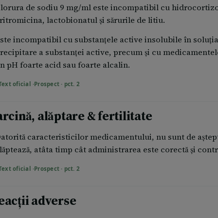
lorura de sodiu 9 mg/ml este incompatibil cu hidrocortizon
ritromicina, lactobionatul şi sărurile de litiu.
ste incompatibil cu substanţele active insolubile în soluţi
recipitare a substanţei active, precum şi cu medicamentele 
n pH foarte acid sau foarte alcalin.
Text oficial ·
Prospect · pct. 2
rcină, alăptare & fertilitate
atorită caracteristicilor medicamentului, nu sunt de aştep
lăptează, atâta timp cât administrarea este corectă şi contr
Text oficial ·
Prospect · pct. 2
eacții adverse