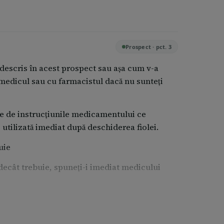
Prospect · pct. 3
descris în acest prospect sau aşa cum v-a
medicul sau cu farmacistul dacă nu sunteţi
e de instrucţiunile medicamentului ce
e utilizată imediat după deschiderea fiolei.
uie
decât trebuie, spuneţi-i imediat medicului
oxicaţie, dacă indicaţia şi administrarea lui