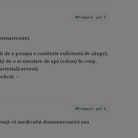
clorură de sodiu, produce deshidratarea
ale, sete, scăderea secreţiei salivare,
Prospect · pct. 2
ficienţă renală, edem pulmonar, acidoză,
e, spasme musculare, rigiditate, comă şi deces.
pernatremie).
a fi întreruptă şi se va stabili un tratament
ii de a pompa o cantitate suficientă de sânge).
eriţi de o acumulare de apă (edem) în corp.
n cauza deshidratării celulare. De asemenea,
rterială severă).
ritem al nasului.
lică). –
iat la un centru medical sau telefonaţi la
 medicament, adresaţi-vă medicului
Prospect · pct. 2
resaţi-vă medicului dumneavoastră sau