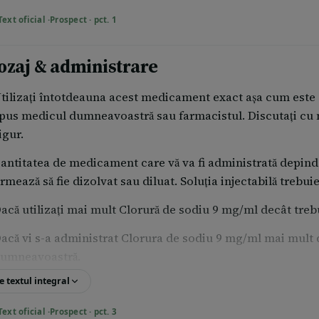
Text oficial ·
Prospect · pct. 1
ozaj & administrare
tilizaţi întotdeauna acest medicament exact aşa cum este 
pus medicul dumneavoastră sau farmacistul. Discutaţi cu 
igur.
antitatea de medicament care vă va fi administrată depind
rmează să fie dizolvat sau diluat. Soluția injectabilă trebui
acă utilizaţi mai mult Clorură de sodiu 9 mg/ml decât treb
acă vi s-a administrat Clorura de sodiu 9 mg/ml mai mult 
umneavoastră.
e textul integral
atorită naturii medicamentului, nu există niciun risc de int
unt corecte şi controlate.
Text oficial ·
Prospect · pct. 3