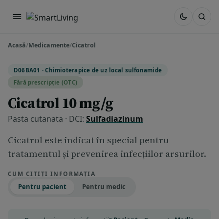
Acasă
/
Medicamente
/
Cicatrol
D06BA01 · Chimioterapice de uz local sulfonamide
Fără prescripție (OTC)
Cicatrol 10 mg/g
Pasta cutanata · DCI:
Sulfadiazinum
Cicatrol este indicat în special pentru
tratamentul şi prevenirea infecţiilor arsurilor.
CUM CITIȚI INFORMAȚIA
Pentru pacient
Pentru medic