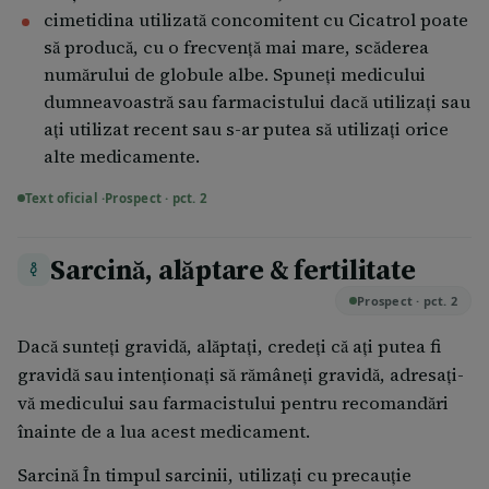
cimetidina utilizată concomitent cu Cicatrol poate
Cicatrol conţine sulfadiazină de argint, care în
Dacă încetaţi să utilizaţi Cicatrol Dacă aveţi orice
să producă, cu o frecvenţă mai mare, scăderea
prezenţa radiaţiilor UV şi în timp, determină
întrebări suplimentare cu privire la acest
numărului de globule albe. Spuneţi medicului
modificarea culorii pastei cutanate. Acest fapt nu
medicament, adresaţi-vă medicului dumneavoastră
dumneavoastră sau farmacistului dacă utilizaţi sau
afectează eficacitatea terapeutică a medicamentului.
sau farmacistului.
aţi utilizat recent sau s-ar putea să utilizaţi orice
Înainte de utilizare se va îndepărta prima porţiune de
alte medicamente.
pastă (aproximativ 0,5 cm) aflată în zona expusă. Se
Text oficial ·
Prospect · pct. 2
recomandă utilizarea pastei în maxim 12 săptămâni
de la prima deschidere a tubului.
Sarcină, alăptare & fertilitate
Prospect · pct. 2
Dacă sunteţi gravidă, alăptaţi, credeţi că aţi putea fi
gravidă sau intenţionaţi să rămâneţi gravidă, adresaţi-
vă medicului sau farmacistului pentru recomandări
înainte de a lua acest medicament.
Sarcină În timpul sarcinii, utilizaţi cu precauţie