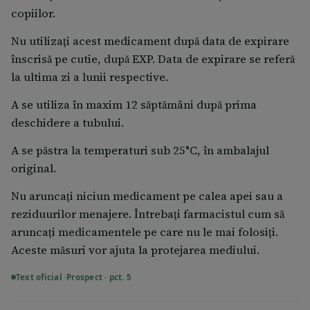
copiilor.
Raportând reacţiile adverse, puteţi contribui la
furnizarea de informaţii suplimentare privind
Nu utilizaţi acest medicament după data de expirare
siguranţa acestui medicament.
înscrisă pe cutie, după EXP. Data de expirare se referă
la ultima zi a lunii respective.
A se utiliza în maxim 12 săptămâni după prima
deschidere a tubului.
A se păstra la temperaturi sub 25°C, în ambalajul
original.
Nu aruncaţi niciun medicament pe calea apei sau a
reziduurilor menajere. Întrebaţi farmacistul cum să
aruncaţi medicamentele pe care nu le mai folosiţi.
Aceste măsuri vor ajuta la protejarea mediului.
Text oficial ·
Prospect · pct. 5