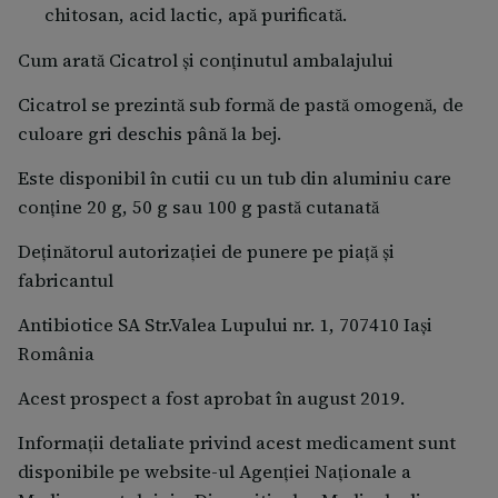
chitosan, acid lactic, apă purificată.
senzaţie de arsură la nivel local;
modificări de culoare a pielii;
Cum arată Cicatrol şi conţinutul ambalajului
erupţii trecătoare pe piele.
Cicatrol se prezintă sub formă de pastă omogenă, de
În special dacă suferiţi de afectare renală şi hepatică
culoare gri deschis până la bej.
gravă poate să apară colorarea în brun-roşcat a pielii
Este disponibil în cutii cu un tub din aluminiu care
(argirism).
conţine 20 g, 50 g sau 100 g pastă cutanată
În cazul aplicării Cicatrol pe suprafeţe întinse de
Deţinătorul autorizaţiei de punere pe piaţă şi
piele, în doze mari, în special în arsuri severe, au fost
fabricantul
observate reacţii adverse ale formelor farmaceutice
orale ale sulfadiazinei (reacţii adverse sistemice),
Antibiotice SA Str.Valea Lupului nr. 1, 707410 Iaşi
cum sunt: scăderea numărului de globule roşii,
România
scăderea numărului de plachete sanguine, scăderea
Acest prospect a fost aprobat în august 2019.
numărului unor globule albe, febră medicamentoasă,
necroză la nivelul ficatului, nefrită interstiţială şi
Informaţii detaliate privind acest medicament sunt
cristalurie.
disponibile pe website-ul Agenţiei Naţionale a