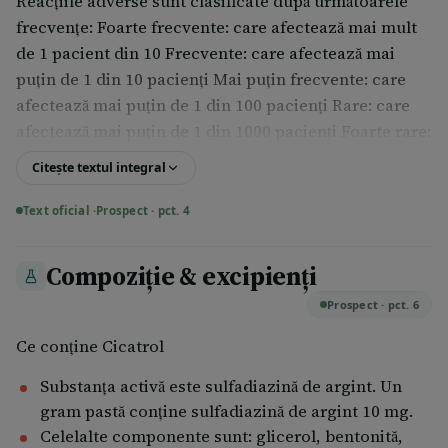
Reacţiile adverse sunt clasificate după următoarele
frecvenţe: Foarte frecvente: care afectează mai mult
de 1 pacient din 10 Frecvente: care afectează mai
puţin de 1 din 10 pacienţi Mai puţin frecvente: care
afectează mai puţin de 1 din 100 pacienţi Rare: care
afectează mai puţin de 1 din 1000 pacienţi Foarte rare:
afectează mai puţin de 1 din 10000 pacienţi Cu
Citește textul integral
frecvenţă necunoscută care nu poate fi estimată din
datele disponibile
Text oficial ·
Prospect · pct. 4
Reacţii adverse frecvente:
Compoziție & excipienți
scăderea numărului de globule albe ale sângelui
Prospect · pct. 6
(leucopenie); această scădere este trecătoare şi de
obicei nu necesită întreruperea tratamentului.
Ce conţine Cicatrol
Reacţii adverse cu frecvenţă necunoscută:
Substanţa activă este sulfadiazină de argint. Un
gram pastă conţine sulfadiazină de argint 10 mg.
iritaţie;
Celelalte componente sunt: glicerol, bentonită,
mâncărime;