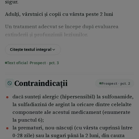
sigur.
Adulţi, vârstnici şi copii cu vârsta peste 2 luni
Un tratament adecvat se începe după evaluarea
extinderii şi profunzimii leziunilor.
După curăţarea plăgii şi îndepărtarea ţesutului mort,
Citește textul integral
aplicaţi pe această zonă Cicatrol într-un strat de 2- 4
mm grosime, o dată sau de două ori pe zi, până la
Text oficial ·
Prospect · pct. 3
cicatrizarea plăgii. În cazul arsurilor severe, pasta
poate fi aplicată în mod repetat, în general, la interval
Contraindicații
Prospect · pct. 2
de 8 ore.
dacă sunteţi alergic (hipersensibil) la sulfonamide,
Nou-născuţii prematuri şi sugari cu vârsta sub 2 luni
la sulfadiazină de argint la oricare dintre celelalte
Nu utilizaţi Cicatrol la prematuri şi sugari în primele
componente ale acestui medicament (enumerate
două luni de viaţă. Doza recomandată şi metoda de
la punctul 6);
aplicare la copiii cu vârsta peste 2 luni este aceeaşi ca
la prematuri, nou-născuţi (cu vârsta cuprinsă între
la adult.
0-28 zile) sau la sugari până la 2 luni, din cauza