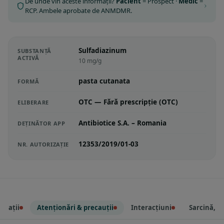
De unde vin aceste informații?
Pacient
= Prospect ·
Medic
=
RCP. Ambele aprobate de ANMDMR.
Sulfadiazinum
SUBSTANȚĂ
ACTIVĂ
10 mg/g
pasta cutanata
FORMĂ
OTC — Fără prescripție (OTC)
ELIBERARE
Antibiotice S.A. – Romania
DEȚINĂTOR APP
12353/2019/01-03
NR. AUTORIZAȚIE
icații
Atenționări & precauții
Interacțiuni
Sarcină, al