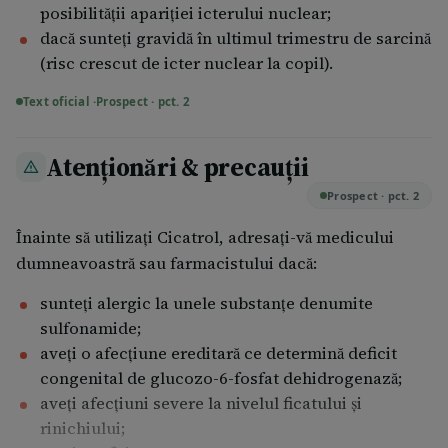
posibilităţii apariţiei icterului nuclear;
Mod de administrare Aplicaţi Cicatrol cu o spatulă
dacă sunteţi gravidă în ultimul trimestru de sarcină
sterilă sau cu mănuşi de unică folosinţă. După
(risc crescut de icter nuclear la copil).
deschiderea tubului, presaţi-l începând cu capătul lui,
spre zona cu filet, aşa cum reiese din pictogramele de
Text oficial ·
Prospect · pct. 2
mai jos. Nu presaţi tubul la mijloc pentru a extrage
cantitatea necesară de pastă.
Atenționări & precauții
Pentru următoarea aplicare îndepărtaţi excesul de
Prospect · pct. 2
pastă cu blândeţe, fără a agresa zona afectată.
Înainte să utilizați Cicatrol, adresaţi-vă medicului
Aplicarea Cicatrol poate determina o senzaţie de
dumneavoastră sau farmacistului dacă:
durere/disconfort local, deoarece Cicatrol intervine
în multiple etape ale procesului de cicatrizare, prin
sunteţi alergic la unele substanţe denumite
stimularea celulelor implicate în acest proces.
sulfonamide;
aveţi o afecţiune ereditară ce determină deficit
În procesul de vindecare a leziunii, pot apărea
congenital de glucozo-6-fosfat dehidrogenază;
senzaţie de durere, mâncărime, furnicături,
aveţi afecţiuni severe la nivelul ficatului şi
disconfort local; se recomandă evitarea scărpinării,
rinichiului;
care poate distruge noul ţesut format şi, în