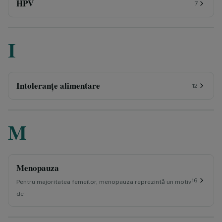
HPV
7
I
Intoleranțe alimentare
12
M
Menopauza
16
Pentru majoritatea femeilor, menopauza reprezintă un motiv
de