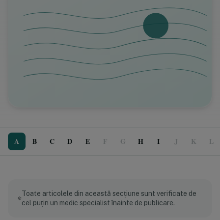
A
B
C
D
E
F
G
H
I
J
K
L
Toate articolele din această secțiune sunt verificate de
cel puțin un medic specialist înainte de publicare.