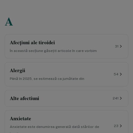
A
Afecțiuni ale tiroidei
31
În această secțiune găsești articole în care vorbim
Alergii
54
Până în 2025, se estimează ca jumătate din
Alte afectiuni
241
Anxietate
23
Anxietate este denumirea generală dată stărilor de