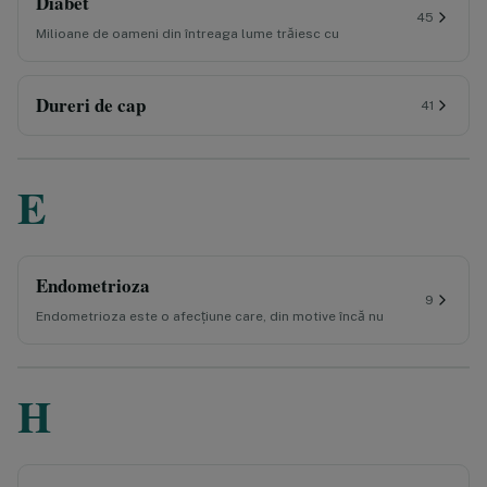
Diabet
45
Milioane de oameni din întreaga lume trăiesc cu
Dureri de cap
41
E
Endometrioza
9
Endometrioza este o afecțiune care, din motive încă nu
H