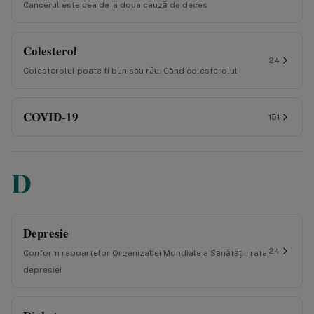
Cancerul este cea de-a doua cauză de deces
Colesterol
24
Colesterolul poate fi bun sau rău. Când colesterolul
COVID-19
151
D
Depresie
24
Conform rapoartelor Organizației Mondiale a Sănătății, rata
depresiei