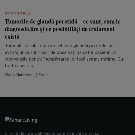
SPONSORED
Tumorile de glandă parotidă – ce sunt, cum le
diagnosticăm și ce posibilități de tratament
există
Tumorile faciale, precum cele ale glandei parotide, au
avantajul că sunt ușor de observat, de către pacienți, iar
intervențiile pentru ȋndepărtarea lor lasă semne minime. Cu
toate acestea,…
Maria Munteanu
·
8 min
Site-ul despre well-being care te învață cum să