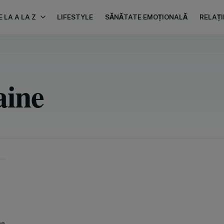
 LA A LA Z
LIFESTYLE
SĂNĂTATE EMOȚIONALĂ
RELAȚI
aine
ne