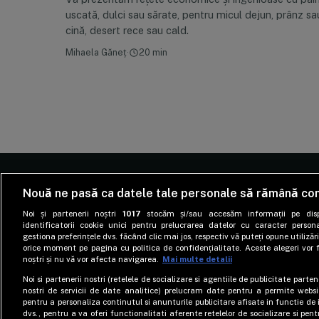
uscată, dulci sau sărate, pentru micul dejun, prânz sa
cină, desert rece sau cald.
Mihaela Găneț
·
20 min
Nouă ne pasă ca datele tale personale să rămână con
Noi și partenerii noștri
1017
stocăm și/sau accesăm informații pe disp
identificatorii cookie unici pentru prelucrarea datelor cu caracter person
gestiona preferințele dvs. făcând clic mai jos, respectiv vă puteți opune utilizări
Site-ul despre well-being care te învață cum să
orice moment pe pagina cu politica de confidențialitate. Aceste alegeri vor f
trăiești fericit, nu doar sănătos. Informația
noștri și nu vă vor afecta navigarea.
Mai multe detalii
medicală, tradusă pe înțelesul cititorilor.
Noi si partenerii nostri (retelele de socializare si agentiile de publicitate parten
nostri de servicii de date analitice) prelucram date pentru a permite websi
pentru a personaliza continutul si anunturile publicitare afisate in functie de i
dvs., pentru a va oferi functionalitati aferente retelelor de socializare si pen