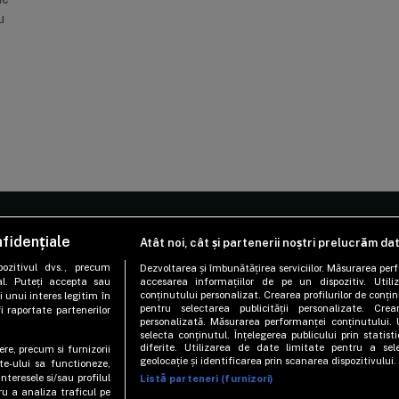
u
fidențiale
Atât noi, cât și partenerii noștri prelucrăm da
SUBIECTE
PROIECTE SPE
ozitivul dvs., precum
Dezvoltarea și îmbunătățirea serviciilor. Măsurarea per
al. Puteți accepta sau
accesarea informațiilor de pe un dispozitiv. Utiliz
Sănătatea de la A la Z
Sănătatea în fo
conținutului personalizat. Crearea profilurilor de conținu
i unui interes legitim în
pentru selectarea publicității personalizate. Crear
i raportate partenerilor
Sănătate emoțională
Pacientul și medi
personalizată. Măsurarea performanței conținutului. 
selecta conținutul. Înțelegerea publicului prin statis
Nutriție
Viața după canc
diferite. Utilizarea de date limitate pentru a sel
ere, precum si furnizorii
geolocație și identificarea prin scanarea dispozitivului.
te-ului sa functioneze,
Fitness
Să învingem depr
nteresele si/sau profilul
Listă parteneri (furnizori)
tru a analiza traficul pe