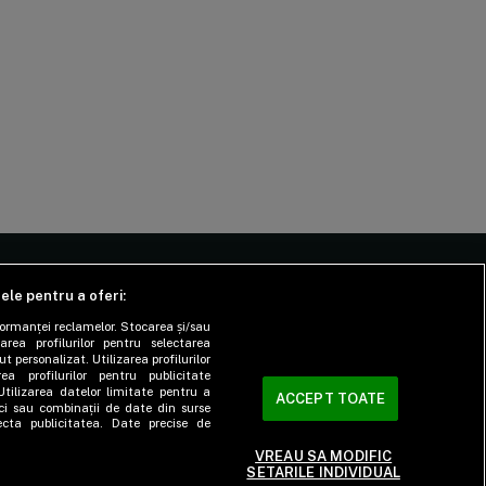
tele pentru a oferi:
CIALE
DESPRE
formanței reclamelor. Stocarea și/sau
area profilurilor pentru selectarea
cus
Echipa SmartLiving
t personalizat. Utilizarea profilurilor
ea profilurilor pentru publicitate
cul lui
Contact
Utilizarea datelor limitate pentru a
ACCEPT TOATE
tici sau combinații de date din surse
er
ecta publicitatea. Date precise de
esia
VREAU SA MODIFIC
SETARILE INDIVIDUAL