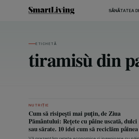
SĂNĂTATEA DE
ETICHETĂ
tiramisù din p
NUTRIȚIE
Cum să risipești mai puțin, de Ziua
Pământului: Rețete cu pâine uscată, dulci
sau sărate. 10 idei cum să reciclăm pâinea
Vă prezentăm rețete economice și ingenioase cu pâi