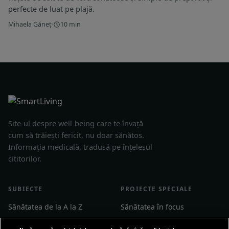
perfecte de luat pe plajă.
Mihaela Găneț
·
10 min
Site-ul despre well-being care te învață
cum să trăiești fericit, nu doar sănătos.
Informația medicală, tradusă pe înțelesul
cititorilor.
SUBIECTE
PROIECTE SPECIALE
Sănătatea de la A la Z
Sănătatea în focus
Sănătate emoțională
Pacientul și medicul lui