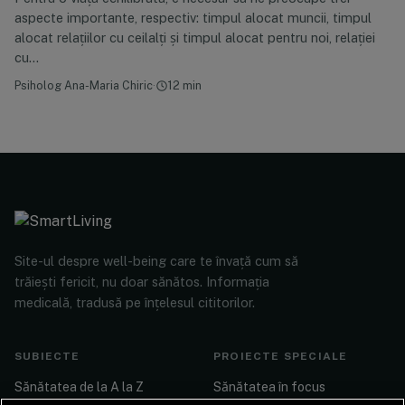
aspecte importante, respectiv: timpul alocat muncii, timpul
alocat relațiilor cu ceilalți și timpul alocat pentru noi, relației
cu…
Psiholog Ana-Maria Chiric
·
12 min
Site-ul despre well-being care te învață cum să
trăiești fericit, nu doar sănătos. Informația
medicală, tradusă pe înțelesul cititorilor.
SUBIECTE
PROIECTE SPECIALE
Sănătatea de la A la Z
Sănătatea în focus