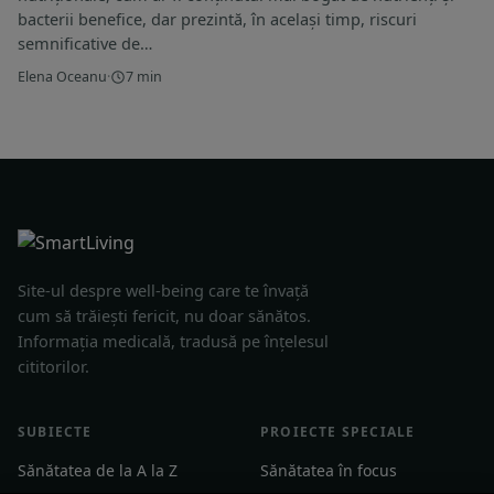
bacterii benefice, dar prezintă, în același timp, riscuri
semnificative de…
Elena Oceanu
·
7 min
Site-ul despre well-being care te învață
cum să trăiești fericit, nu doar sănătos.
Informația medicală, tradusă pe înțelesul
cititorilor.
SUBIECTE
PROIECTE SPECIALE
Sănătatea de la A la Z
Sănătatea în focus