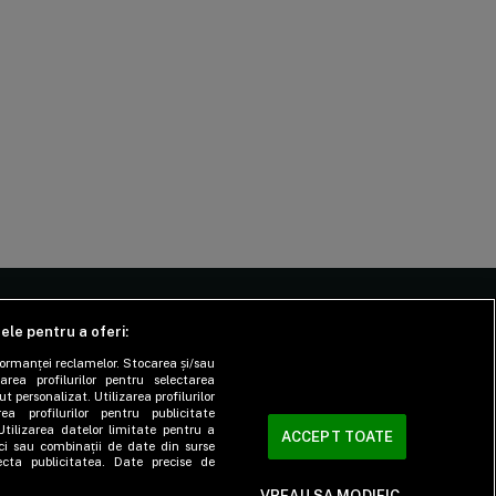
tele pentru a oferi:
CIALE
DESPRE
formanței reclamelor. Stocarea și/sau
area profilurilor pentru selectarea
cus
Echipa SmartLiving
t personalizat. Utilizarea profilurilor
ea profilurilor pentru publicitate
cul lui
Contact
Utilizarea datelor limitate pentru a
ACCEPT TOATE
tici sau combinații de date din surse
er
ecta publicitatea. Date precise de
VREAU SA MODIFIC