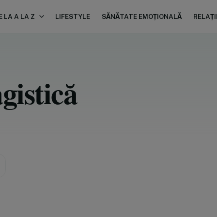
 LA A LA Z
LIFESTYLE
SĂNĂTATE EMOȚIONALĂ
RELAȚI
gistică