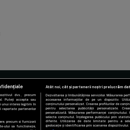
t
fidențiale
Atât noi, cât și partenerii noștri prelucrăm da
SUBIECTE
PROIECTE SPE
ozitivul dvs., precum
Dezvoltarea și îmbunătățirea serviciilor. Măsurarea per
al. Puteți accepta sau
accesarea informațiilor de pe un dispozitiv. Utiliz
Sănătatea de la A la Z
Sănătatea în fo
conținutului personalizat. Crearea profilurilor de conținu
i unui interes legitim în
pentru selectarea publicității personalizate. Crear
i raportate partenerilor
Sănătate emoțională
Pacientul și medi
personalizată. Măsurarea performanței conținutului. 
selecta conținutul. Înțelegerea publicului prin statis
Nutriție
Viața după canc
diferite. Utilizarea de date limitate pentru a sel
ere, precum si furnizorii
geolocație și identificarea prin scanarea dispozitivului.
te-ului sa functioneze,