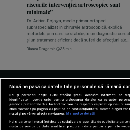
riscurile intervenției artroscopice sunt
minimale”
Dr. Adrian Pojoga, medic primar ortoped,
supraspecializat în chirurgie artroscopică, explică
metodele prin care se stabilește un diagnostic corec
și un tratament eficient dacă suferi de afecțiuni ale…
Bianca Dragomir
·
23 min
Nouă ne pasă ca datele tale personale să rămână con
Noi și partenerii noștri
1019
stocăm și/sau accesăm informații pe disp
identificatorii cookie unici pentru prelucrarea datelor cu caracter person
gestiona preferințele dvs. făcând clic mai jos, respectiv vă puteți opune utilizări
Site-ul despre well-being care te învață cum să
orice moment pe pagina cu politica de confidențialitate. Aceste alegeri vor f
trăiești fericit, nu doar sănătos. Informația
noștri și nu vă vor afecta navigarea.
Mai multe detalii
medicală, tradusă pe înțelesul cititorilor.
Noi si partenerii nostri (retelele de socializare si agentiile de publicitate parten
nostri de servicii de date analitice) prelucram date pentru a permite websi