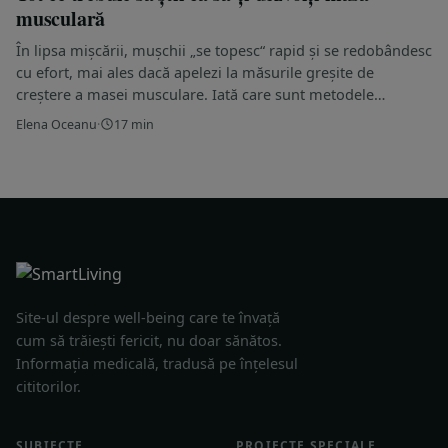
musculară
În lipsa mișcării, mușchii „se topesc“ rapid și se redobândesc
cu efort, mai ales dacă apelezi la măsurile greșite de
creștere a masei musculare. Iată care sunt metodele…
Elena Oceanu
·
17 min
Site-ul despre well-being care te învață
cum să trăiești fericit, nu doar sănătos.
Informația medicală, tradusă pe înțelesul
cititorilor.
SUBIECTE
PROIECTE SPECIALE