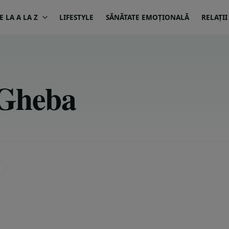
 LA A LA Z
LIFESTYLE
SĂNĂTATE EMOȚIONALĂ
RELAȚII
 Gheba