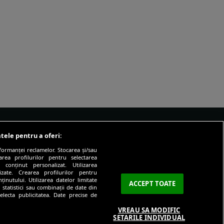
tele pentru a oferi:
IALE
DESPRE
formanței reclamelor. Stocarea și/sau
area profilurilor pentru selectarea
cus
Echipa SmartLiving
 conținut personalizat. Utilizarea
lizate. Crearea profilurilor pentru
icul lui
Contact
inutului. Utilizarea datelor limitate
ACCEPT TOATE
 statistici sau combinații de date din
er
electa publicitatea. Date precise de
VREAU SA MODIFIC
presia
SETARILE INDIVIDUAL