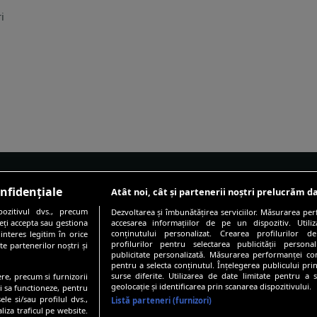
i
nfidențiale
Atât noi, cât și partenerii noștri prelucrăm da
SUBIECTE
PROIECTE SPEC
ozitivul dvs., precum
Dezvoltarea și îmbunătățirea serviciilor. Măsurarea per
teți accepta sau gestiona
accesarea informațiilor de pe un dispozitiv. Utiliz
Sănătatea de la A la Z
Sănătatea în fo
conținutului personalizat. Crearea profilurilor de
 interes legitim în orice
profilurilor pentru selectarea publicității persona
te partenerilor noștri și
Sănătate emoțională
Pacientul și med
publicitate personalizată. Măsurarea performanței conț
pentru a selecta conținutul. Înțelegerea publicului prin
Nutriție
Viața după canc
surse diferite. Utilizarea de date limitate pentru a s
ere, precum si furnizorii
geolocație și identificarea prin scanarea dispozitivului.
ui sa functioneze, pentru
Fitness
Să învingem de
ele si/sau profilul dvs.,
Listă parteneri (furnizori)
liza traficul pe website.