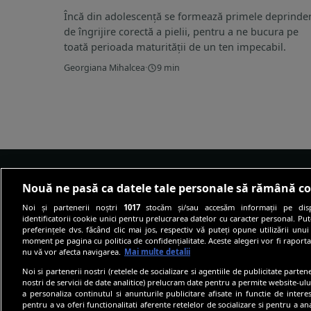
Încă din adolescență se formează primele deprinder
de îngrijire corectă a pielii, pentru a ne bucura pe
toată perioada maturității de un ten impecabil.
Georgiana Mihalcea
·
9 min
Nouă ne pasă ca datele tale personale să rămână co
Noi și partenerii noștri
1017
stocăm și/sau accesăm informații pe disp
identificatorii cookie unici pentru prelucrarea datelor cu caracter personal. Pu
preferințele dvs. făcând clic mai jos, respectiv vă puteți opune utilizării unui
Site-ul despre well-being care te învață
moment pe pagina cu politica de confidențialitate. Aceste alegeri vor fi raporta
cum să trăiești fericit, nu doar sănătos.
nu vă vor afecta navigarea.
Mai multe detalii
Informația medicală, tradusă pe înțelesul
Noi si partenerii nostri (retelele de socializare si agentiile de publicitate parten
cititorilor.
nostri de servicii de date analitice) prelucram date pentru a permite website-ul
a personaliza continutul si anunturile publicitare afisate in functie de interes
pentru a va oferi functionalitati aferente retelelor de socializare si pentru a ana