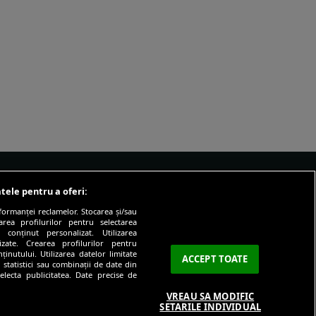
tele pentru a oferi:
IALE
DESPRE
formanței reclamelor. Stocarea și/sau
area profilurilor pentru selectarea
cus
Echipa SmartLiving
 conținut personalizat. Utilizarea
lizate. Crearea profilurilor pentru
icul lui
Contact
inutului. Utilizarea datelor limitate
ACCEPT TOATE
 statistici sau combinații de date din
er
electa publicitatea. Date precise de
VREAU SA MODIFIC
presia
SETARILE INDIVIDUAL