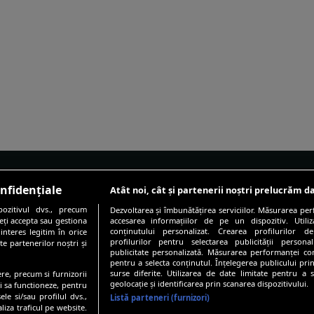
nfidențiale
Atât noi, cât și partenerii noștri prelucrăm da
SUBIECTE
PROIECTE SPEC
ozitivul dvs., precum
Dezvoltarea și îmbunătățirea serviciilor. Măsurarea per
teți accepta sau gestiona
accesarea informațiilor de pe un dispozitiv. Utiliz
Sănătatea de la A la Z
Sănătatea în fo
conținutului personalizat. Crearea profilurilor de
 interes legitim în orice
profilurilor pentru selectarea publicității persona
te partenerilor noștri și
Sănătate emoțională
Pacientul și med
publicitate personalizată. Măsurarea performanței conț
pentru a selecta conținutul. Înțelegerea publicului prin
Nutriție
Viața după canc
surse diferite. Utilizarea de date limitate pentru a s
ere, precum si furnizorii
geolocație și identificarea prin scanarea dispozitivului.
ui sa functioneze, pentru
Fitness
Să învingem de
ele si/sau profilul dvs.,
Listă parteneri (furnizori)
liza traficul pe website.