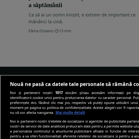
a săptămânii
Ca să ai un somn liniștit, e extrem de important ce
mănânci la cină.
Elena Oceanu
·
13 min
Nouă ne pasă ca datele tale personale să rămână co
Noi și partenerii noștri
1017
stocăm și/sau accesăm informații pe disp
identificatorii cookie unici pentru prelucrarea datelor cu caracter personal. Pu
preferințele dvs. făcând clic mai jos, respectiv vă puteți opune utilizării unui
Site-ul despre well-being care te învață
moment pe pagina cu politica de confidențialitate. Aceste alegeri vor fi raporta
cum să trăiești fericit, nu doar sănătos.
nu vă vor afecta navigarea.
Mai multe detalii
Informația medicală, tradusă pe înțelesul
Noi si partenerii nostri (retelele de socializare si agentiile de publicitate parten
cititorilor.
nostri de servicii de date analitice) prelucram date pentru a permite website-ul
a personaliza continutul si anunturile publicitare afisate in functie de interes
pentru a va oferi functionalitati aferente retelelor de socializare si pentru a ana